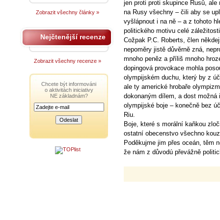
jen proti proti skupince Rusů, ale
na Rusy všechny – čili aby se uplat
Zobrazit všechny články »
vyšlápnout i na ně – a z tohoto hl
politického motivu celé záležitos
Nejčtenější recenze
Cožpak P.C. Roberts, člen někdej
nepoměry jistě důvěrně zná, nepro
mnoho peněz a příliš mnoho hroze
Zobrazit všechny recenze »
dopingová provokace mohla posoud
olympijském duchu, který by z úča
Chcete být informováni
ale ty americké hrobaře olympiz
o aktivitách iniciativy
dokonaným dílem, a dost možná i 
NE základnám?
olympijské boje – konečně bez úč
Riu.
Boje, které s morální kaňkou zlo
ostatní obecenstvo všechno kouz
Poděkujme jim přes oceán, těm 
že nám z důvodú převážně politic