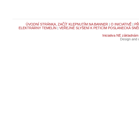
ÚVODNÍ STRÁNKA, ZAČÍT KLEPNUTÍM NA BANNER
|
O INICIATIVĚ
|
PŘ
ELEKTRÁRNY TEMELÍN
|
VEŘEJNÉ SLYŠENÍ K PETICÍM POSLANECKÁ SNĚ
Iniciativa NE základnám
Design and c