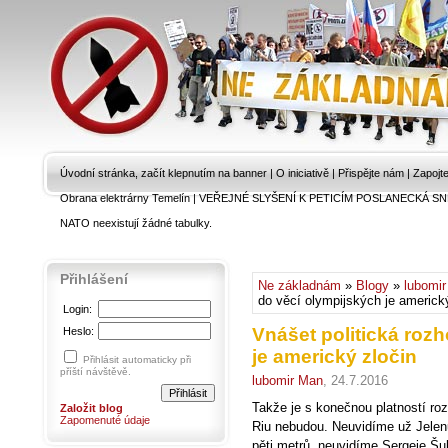
Úvodní stránka, začít klepnutím na banner
|
O iniciativě
|
Přispějte nám
|
Zapojt
Obrana elektrárny Temelín
|
VEŘEJNÉ SLYŠENÍ K PETICÍM POSLANECKÁ SN
NATO neexistují žádné tabulky.
Přihlášení
Ne základnám
»
Blogy
»
lubomi
do věcí olympijských je americk
Login:
Vnášet politická roz
Heslo:
je americký zločin
Přihlásit automaticky při
příští návštěvě.
lubomir Man
, 24.7.2016
Takže je s konečnou platností roz
Založit blog
Zapomenuté údaje
Riu nebudou. Neuvidíme už Jelenu
pěti metrů, neuvidíme Sergeje Šu