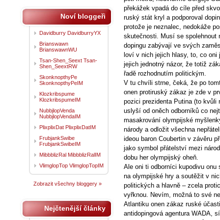
překážek vpadá do cíle před skvo
Noví bloggeři
ruský stát kryl a podporoval dopi
protože je neznalec, nedokáže pos
Davidburry DavidburryYX
skutečnosti. Musí se spolehnout 
Brianswawn
dopingu zabývají ve svých zaměstn
BrianswawnWU
loví v nich jejich hlasy, to, co on
Tsan-Shen_Seext Tsan-
jejich jednotný názor, že totiž zá
Shen_SeextRW
řadě rozhodnutím politickým.
SkonknopthyPe
V tu chvíli strne, čeká, že po to
SkonknopthyPeIM
onen protiruský zákaz je zde v pr
Klozkribspume
KlozkribspumeIM
pozici prezidenta Putina (to kvůl
uslyší od oněch odborníků co nej
NubbjlopVenda
NubbjlopVendaIM
masakrování olympijské myšlenky, 
PlixplixDat PlixplixDatIM
národy a odložit všechna nepřátels
FrubjankSwibe
ideou baron Coubertin v závěru př
FrubjankSwibeIM
jako symbol přátelství mezi národ
MibbblizRal MibbblizRalIM
dobu her olympijský oheň.
VlimglopTop VlimglopTopIM
Ale oni ti odborníci kupodivu onu
na olympijské hry a soutěžit v ni
Zobrazit všechny bloggery »
politických a hlavně – zcela prot
vyřknou. Nevím, možná to své ned
Atlantiku onen zákaz ruské účast
Nejčtenější články
antidopingová agentura WADA, síd