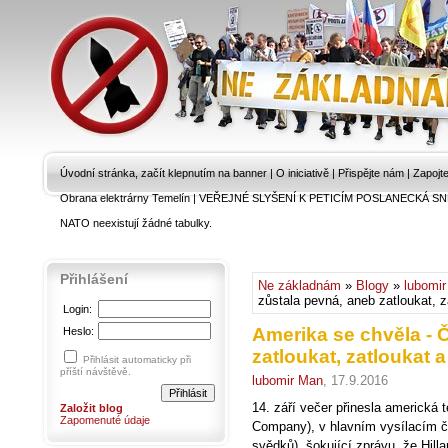
Úvodní stránka, začít klepnutím na banner
|
O iniciativě
|
Přispějte nám
|
Zapojt
Obrana elektrárny Temelín
|
VEŘEJNÉ SLYŠENÍ K PETICÍM POSLANECKÁ SN
NATO neexistují žádné tabulky.
Přihlášení
Ne základnám
»
Blogy
»
lubomi
zůstala pevná, aneb zatloukat, z
Login:
Amerika se chvěla - 
Heslo:
zatloukat, zatloukat a
Přihlásit automaticky při
příští návštěvě.
lubomir Man
, 17.9.2016
14. září večer přinesla americká
Založit blog
Zapomenuté údaje
Company), v hlavním vysílacím č
svědků), šokující zprávu, že Hil