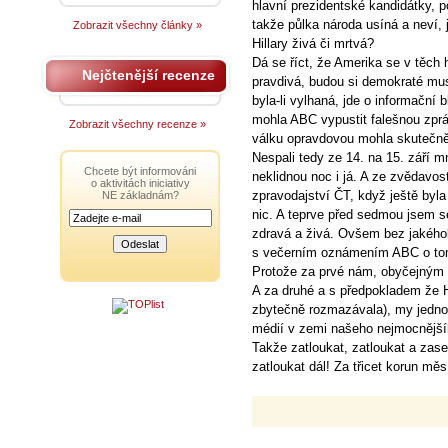
hlavní prezidentské kandidátky, p
takže půlka národa usíná a neví, 
Zobrazit všechny články »
Hillary živá či mrtvá?
Dá se říct, že Amerika se v těch 
Nejčtenější recenze
pravdivá, budou si demokraté mus
byla-li vylhaná, jde o informačn
mohla ABC vypustit falešnou zpráv
Zobrazit všechny recenze »
válku opravdovou mohla skutečně
Nespali tedy ze 14. na 15. září 
Chcete být informováni
neklidnou noc i já. A ze zvědavost
o aktivitách iniciativy
zpravodajství ČT, když ještě byla
NE základnám?
nic. A teprve před sedmou jsem se
zdravá a živá. Ovšem bez jakéhok
s večerním oznámením ABC o tom,
Protože za prvé nám, obyčejným 
A za druhé a s předpokladem že Hi
zbytečně rozmazávala), my jednod
médií v zemi našeho nejmocnějš
Takže zatloukat, zatloukat a zase
zatloukat dál! Za třicet korun mě