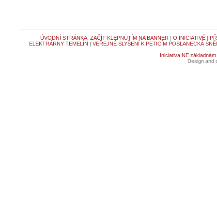
ÚVODNÍ STRÁNKA, ZAČÍT KLEPNUTÍM NA BANNER
|
O INICIATIVĚ
|
PŘ
ELEKTRÁRNY TEMELÍN
|
VEŘEJNÉ SLYŠENÍ K PETICÍM POSLANECKÁ SNĚ
Iniciativa NE základnám
Design and c