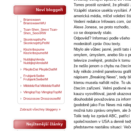
Torres prostě oznámil, že přináší
Noví bloggeři
Vzápětí stanice usekla vysílání.
americká média, mlčel volební štá
Brianswawn
Vedení redakce Infowars.com, úst
BrianswawnWU
Alexe Jonese, se proto rozhodlo, 
Tsan-Shen_Seext Tsan-
co se doopravdy stalo.
Shen_SeextRW
Odpověď? Informaci podle všeho v
SkonknopthyPe
SkonknopthyPeIM
moderátoři zpráv čtou texty.
Nbylo ale vůbec jasné, jestli tato
Klozkribspume
KlozkribspumeIM
omylem, úmyslem, anebo šlo o pra
NubbjlopVenda
televize zveřejnit, protože k tomu
NubbjlopVendaIM
že nešlo jenom o chybu na čtecím 
PlixplixDat PlixplixDatIM
kdy někdo změnil panelovou grafi
FrubjankSwibe
nápisem „Breaking News“, tedy ble
FrubjankSwibeIM
kterou musela nařídit režie. To u
MibbblizRal MibbblizRalIM
čtecím zařízení. Velmi podivné re
VlimglopTop VlimglopTopIM
kauzu vysvětloval, jasně ukazova
Droozosow DroozosowIM
dlouhodobě považována za inform
(podobně jako Fox News má nálep
Zobrazit všechny bloggery »
možná tuto zprávu omylem, ale že 
Tolik tedy ke zprávě ABC, patříc
společnostem v USA a denně tedy
Nejčtenější články
představme nastálou situaci: Veče