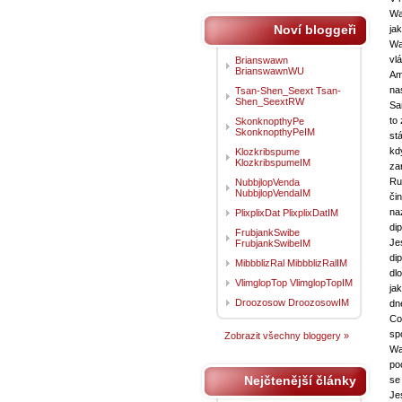
Wa
Noví bloggeři
jak
Wa
vl
Brianswawn
BrianswawnWU
Am
na
Tsan-Shen_Seext Tsan-
Shen_SeextRW
Sa
to
SkonknopthyPe
SkonknopthyPeIM
st
kd
Klozkribspume
KlozkribspumeIM
za
Ru
NubbjlopVenda
NubbjlopVendaIM
či
na
PlixplixDat PlixplixDatIM
di
FrubjankSwibe
Je
FrubjankSwibeIM
di
MibbblizRal MibbblizRalIM
dl
VlimglopTop VlimglopTopIM
jak
Droozosow DroozosowIM
dn
Co
sp
Zobrazit všechny bloggery »
Wa
po
Nejčtenější články
se
Je