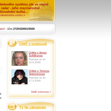
ketového systému jde ve stejné
o radar - jeho mezinárodně
zdůvodnění kulhá...
i raketovému centru »
tivě
- účet
2720320001/5500
CHAT s osobností
Online s Ilonou
Švihlíkovou
Ptali jste se do
10.8.2009
Online s Terezou
Spencerovou
Ptali jste se do
17.4.2009
Další rozhovory »
e
m
TV Ne základnám