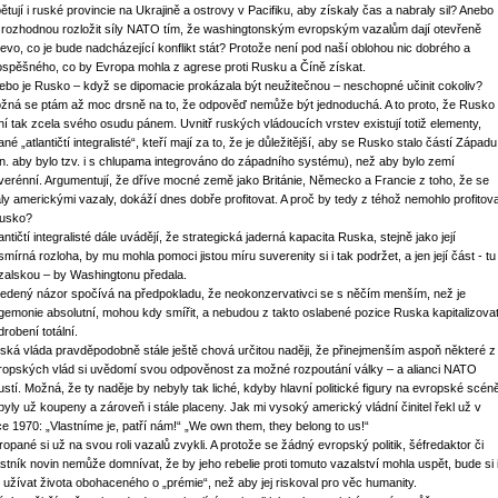
ětují i ruské provincie na Ukrajině a ostrovy v Pacifiku, aby získaly čas a nabraly sil? Anebo
 rozhodnou rozložit síly NATO tím, že washingtonským evropským vazalům dají otevřeně
jevo, co je bude nadcházející konflikt stát? Protože není pod naší oblohou nic dobrého a
ospěšného, co by Evropa mohla z agrese proti Rusku a Číně získat.
ebo je Rusko – když se dipomacie prokázala být neužitečnou – neschopné učinit cokoliv?
žná se ptám až moc drsně na to, že odpověď nemůže být jednoduchá. A to proto, že Rusko
ní tak zcela svého osudu pánem. Uvnitř ruských vládoucích vrstev existují totiž elementy,
né „atlantičtí integralisté“, kteří mají za to, že je důležitější, aby se Rusko stalo částí Západu
zn. aby bylo tzv. i s chlupama integrováno do západního systému), než aby bylo zemí
verénní. Argumentují, že dříve mocné země jako Británie, Německo a Francie z toho, že se
aly americkými vazaly, dokáží dnes dobře profitovat. A proč by tedy z téhož nemohlo profitov
Rusko?
antičtí integralisté dále uvádějí, že strategická jaderná kapacita Ruska, stejně jako její
smírná rozloha, by mu mohla pomoci jistou míru suverenity si i tak podržet, a jen její část - tu
zalskou – by Washingtonu předala.
edený názor spočívá na předpokladu, že neokonzervativci se s něčím menším, než je
gemonie absolutní, mohou kdy smířit, a nebudou z takto oslabené pozice Ruska kapitalizova
robení totální.
ská vláda pravděpodobně stále ještě chová určitou naději, že přinejmenším aspoň některé z
ropských vlád si uvědomí svou odpověnost za možné rozpoutání války – a alianci NATO
ustí. Možná, že ty naděje by nebyly tak liché, kdyby hlavní politické figury na evropské scén
byly už koupeny a zároveň i stále placeny. Jak mi vysoký americký vládní činitel řekl už v
ce 1970: „Vlastníme je, patří nám!“ „We own them, they belong to us!“
ropané si už na svou roli vazalů zvykli. A protože se žádný evropský politik, šéfredaktor či
astník novin nemůže domnívat, že by jeho rebelie proti tomuto vazalství mohla uspět, bude si 
l užívat života obohaceného o „prémie“, než aby jej riskoval pro věc humanity.