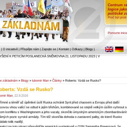
Centrum ra
logice jak
politické 
Proč být prot
Pomozte inicia
r
|
O iniciativě
|
Přispějte nám
|
Zapojte se
|
Kontakt
|
Odkazy
|
Blogy
|
YŠENÍ K PETICÍM POSLANECKÁ SNĚMOVNA 21. LISTOPADU 2023
|
V
e základnám
»
Blogy
»
lubomir Man
»
Články
» Roberts: Vzdá se Rusko?
oberts: Vzdá se Rusko?
bomir Man
, 22.9.2016
římné a téměř až úpěnlivé úsílí Ruska ochránit Syrii před chaosem a Evropu před další
sovou vlnou valící se odtud k jejím břehům, kombinované se stejně velkým úsílím vyhnout s
itom konfliktu s Washingtonem a jeho vazaly, skončilo úmyslným americkým zbombardování
ámých pozic syrské armády. Tím též skončila dohoda o zastavení palby, do které Rusko
ádalo tolik nadějí.
reakci na tuto situaci přesvědčila americká vyslankyně v OSN Samantha Powersová, že