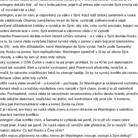
shington dokáže lhát , až mu z hrdla páchne, pojal-li už jednou plán rozvrátit Sýrii zrovna tak
 už rozvrátil Irák a Libyi.
shington, a jen on sám, je odpovědný za válku v Sýrii. Když totiž britský parlament a ruská
áda zablokovaly Obamou zamýšlenou invazi do Sýrie, vyzbrojili, zafinancovali a najali
eričané džihádistické žoldáky a vyslali je do Sýrie, aby zde, coby syrští povstalci, bojující za
stolení demokracie v zemi, Sýrii anektovali a zákonnou vládu z ní vypudili.
mantha Powersová obrátila ovšem historii vzhůru nohama – a z války v Sýrii obvinila Rusko.
 za to, že ruská vláda vyslyšela žádost syrské vlády o pomoc v jejím boji proti Islamskému
átu (IS) - tedy těm džihádistům, které Washington do Sýrie vyslal. Takže podle Samanthy:
yby Rusko na pomoc Sýrii nepřispěchalo, Washington společně s IS by už dávno Sýrii
rdousily, a válka by tam už dnes tedy nebyla.
ský vyslanec v OSN Čurkin v reakci na její projev prohlásil, že za 40 let své diplomatické
nnosti tak ostudné, lživé a cynické vystoupení, jaké Powersová předvedla, neslyšel, a
značil, že takovéto znásilňování faktů ho zbavuje naděje, že by se syrský konflikt dal cestou
plomacie vůbec ještě kdy vyřešit.
stliže ruská vláda skutečně – a konečně – pochopila, že Washington je skálopevně rozhodnu
plomacii obejít a za každou myslitelnou cenu nastolit v Sýrii chaos, trvalo jí to až nadměrně
ouho. Pochopitelně, ruská vláda se takovémuto neradostnému závěru dlouho bránila, protože
mile odložíte diplomacii, nepřichází nic jiného, než konfrontace síly proti síle. V kontextu
eška pak thermonukleární válka a konec života na Zemi.
ž je i důvod, pro který se ruská vláda znovu a znovu obracela na Washington s nabídkou
olupráce namísto konfliktu.
shington však konflikt chce, a Samatha to vyhlásila tak jasně, že to při vší snaze nelze
chopit jinak. A také tak jasně, že ruská vláda už nemůže dále předstírat, že to neslyší. Takže
 nabízí otázka: Co teď Rusko a Čína učiní?
stliže nejsou připraveny na válku, kterou jim Washington vnucuje, ustoupí a Sýrii obětují?