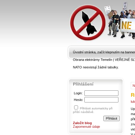
Úvodní stránka, začít klepnutím na banne
Obrana elektrárny Temelín
|
VEŘEJNÉ SL
NATO neexistují žádné tabulky.
Přihlášení
N
Login:
R
Heslo:
lu
Přihlásit automaticky při
Up
příští návštěvě.
ma
př
Založit blog
zn
Zapomenuté údaje
vkl
V 