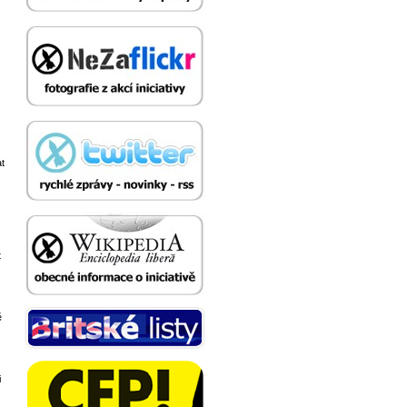
at
t
ě
i