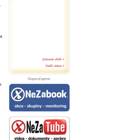
,
 A
Zobrazit větší »
Další videa »
Doporučujeme:
t