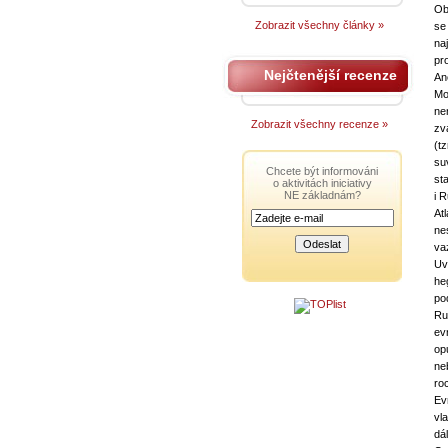
Ob
Zobrazit všechny články »
se
na
pr
Nejčtenější recenze
An
Mo
ne
Zobrazit všechny recenze »
zva
(t
su
Chcete být informováni
st
o aktivitách iniciativy
NE základnám?
i 
Atl
ne
va
Uv
he
pod
Ru
ev
op
ne
ro
Ev
vl
dá