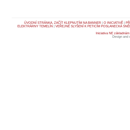
ÚVODNÍ STRÁNKA, ZAČÍT KLEPNUTÍM NA BANNER
|
O INICIATIVĚ
|
PŘ
ELEKTRÁRNY TEMELÍN
|
VEŘEJNÉ SLYŠENÍ K PETICÍM POSLANECKÁ SNĚ
Iniciativa NE základnám
Design and c