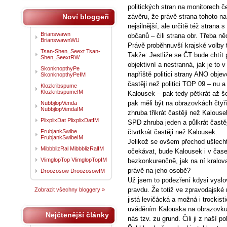
politických stran na monitorech č
Noví bloggeři
závěru, že právě strana tohoto n
nejsilnější, ale určitě též strana
Brianswawn
občanů – čili strana obr. Třeba n
BrianswawnWU
Právě proběhnuvší krajské volby t
Tsan-Shen_Seext Tsan-
Takže: Jestliže se ČT bude chtít p
Shen_SeextRW
objektivní a nestranná, jak je to v
SkonknopthyPe
napříště politici strany ANO obje
SkonknopthyPeIM
častěji než politici TOP 09 – nu a
Klozkribspume
KlozkribspumeIM
Kalousek – pak tedy pětkrát až še
pak měli být na obrazovkách čtyř
NubbjlopVenda
NubbjlopVendaIM
zhruba třikrát častěji než Kalous
PlixplixDat PlixplixDatIM
SPD zhruba jeden a půlkrát častě
FrubjankSwibe
čtvrtkrát častěji než Kalousek.
FrubjankSwibeIM
Jelikož se ovšem přechod ušlechti
MibbblizRal MibbblizRalIM
očekávat, bude Kalousek i v čas
VlimglopTop VlimglopTopIM
bezkonkurenčně, jak na ní kralova
právě na jeho osobě?
Droozosow DroozosowIM
Už jsem to podezření kdysi vyslo
pravdu. Že totiž ve zpravodajské
Zobrazit všechny bloggery »
jistá levičácká a možná i trockis
uváděním Kalouska na obrazovku Č
Nejčtenější články
nás tzv. zu grund. Čili ji z naší