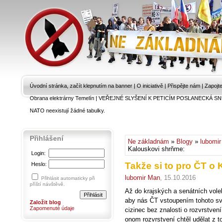
Úvodní stránka, začít klepnutím na banner
|
O iniciativě
|
Přispějte nám
|
Zapojt
Obrana elektrárny Temelín
|
VEŘEJNÉ SLYŠENÍ K PETICÍM POSLANECKÁ SN
NATO neexistují žádné tabulky.
Přihlášení
Ne základnám
»
Blogy
»
lubomi
Kalouskovi shrňme:
Login:
Takže si to pro ČT o
Heslo:
lubomir Man
, 15.10.2016
Přihlásit automaticky při
příští návštěvě.
Až do krajských a senátních vole
aby nás ČT vstoupením tohoto své
Založit blog
Zapomenuté údaje
cizinec bez znalosti o rozvrstvení
onom rozvrstvení chtěl udělat z t