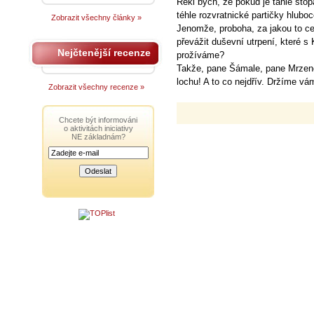
Řekl bych, že pokud je tahle stop
téhle rozvratnické partičky hluboc
Zobrazit všechny články »
Jenomže, proboha, za jakou to ce
převážit duševní utrpení, které
Nejčtenější recenze
prožíváme?
Takže, pane Šámale, pane Mrzeno
lochu! A to co nejdřív. Držíme vá
Zobrazit všechny recenze »
Chcete být informováni
o aktivitách iniciativy
NE základnám?