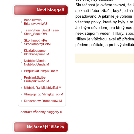
Skutečnost je ovšem taková, že 
Noví bloggeři
spiknutí třeba. Stačí, když jediná
požadováno. A jakmile je volebn
Brianswawn
všechny prvky, které by byly s to
BrianswawnWU
Jediným důvodem, pro který nás p
Tsan-Shen_Seext Tsan-
neexistujícím vedení Hillary, spo
Shen_SeextRW
Hillary je vítězkou jaksi už přede
SkonknopthyPe
SkonknopthyPeIM
předem počítalo, a proti výsledk
Klozkribspume
KlozkribspumeIM
NubbjlopVenda
NubbjlopVendaIM
PlixplixDat PlixplixDatIM
FrubjankSwibe
FrubjankSwibeIM
MibbblizRal MibbblizRalIM
VlimglopTop VlimglopTopIM
Droozosow DroozosowIM
Zobrazit všechny bloggery »
Nejčtenější články