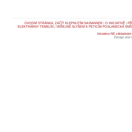
ÚVODNÍ STRÁNKA, ZAČÍT KLEPNUTÍM NA BANNER
|
O INICIATIVĚ
|
PŘ
ELEKTRÁRNY TEMELÍN
|
VEŘEJNÉ SLYŠENÍ K PETICÍM POSLANECKÁ SNĚ
Iniciativa NE základnám
Design and c