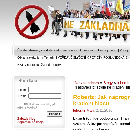
Úvodní stránka, začít klepnutím na banner
|
O iniciativě
|
Přispějte nám
|
Zapojt
Obrana elektrárny Temelín
|
VEŘEJNÉ SLYŠENÍ K PETICÍM POSLANECKÁ SN
NATO neexistují žádné tabulky.
Přihlášení
Ne základnám
»
Blogy
»
lubomi
hlasovací přístroje ke kradení hl
Login:
Roberts: Jak naprogr
Heslo:
kradení hlasů
Přihlásit automaticky při
příští návštěvě.
lubomir Man
, 2.11.2016
Experti (čti lidé podporující Hill
Založit blog
Zapomenuté údaje
vzácný. A též jim vyprávějí poh
došlo, byl by odhalen.