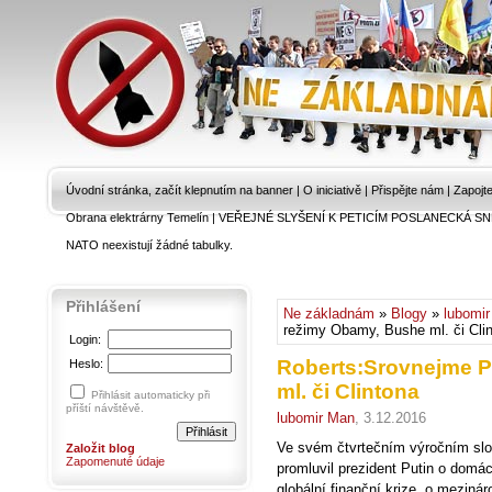
Úvodní stránka, začít klepnutím na banner
|
O iniciativě
|
Přispějte nám
|
Zapojt
Obrana elektrárny Temelín
|
VEŘEJNÉ SLYŠENÍ K PETICÍM POSLANECKÁ SN
NATO neexistují žádné tabulky.
Přihlášení
Ne základnám
»
Blogy
»
lubomi
režimy Obamy, Bushe ml. či Cli
Login:
Roberts:Srovnejme P
Heslo:
ml. či Clintona
Přihlásit automaticky při
příští návštěvě.
lubomir Man
, 3.12.2016
Ve svém čtvrtečním výročním slo
Založit blog
Zapomenuté údaje
promluvil prezident Putin o domác
globální finanční krize, o mezinár