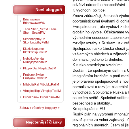
odvětví národního hospodářství.
Noví bloggeři
K východní politice:
Znovu zdůrazňuji, že ruská výcho
Brianswawn
oportunistickými úvahami či ochl
BrianswawnWU
Evropskou unií, ale vychází z dl
Tsan-Shen_Seext Tsan-
globálního vývoje. Očekáváme vys
Shen_SeextRW
východním sousedem Japonskem, a 
SkonknopthyPe
SkonknopthyPeIM
rozvíjet vztahy s Ruskem uskute
Spolupráce rusko-čínská slouží j
Klozkribspume
KlozkribspumeIM
vzájemných ohledech a zájmech k
NubbjlopVenda
dominanci jednoho či druhého.
NubbjlopVendaIM
K rusko-americkým vztahům:
PlixplixDat PlixplixDatIM
Doufám, že společným úsílím s US
FrubjankSwibe
imaginárním hrozbám a proti mez
FrubjankSwibeIM
je připraveno spolupracovat s nov
MibbblizRal MibbblizRalIM
normalizovat a rozvíjet bilateráln
VlimglopTop VlimglopTopIM
výhodnosti. Spolupráce Ruska a US
Droozosow DroozosowIM
na celém světě. Společně sdílíme
bezpečnosti a stability..
Zobrazit všechny bloggery »
Ke spolupráci s EU:
Ruský plán na vytvoření mnohaúr
považujeme za velmi zajímavý. Za
Nejčtenější články
regionálních úrovních. Jsem si ji