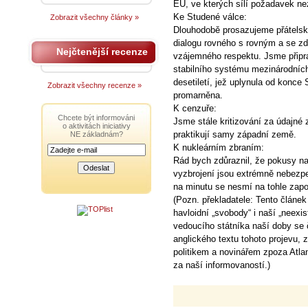
EU, ve kterých sílí požadavek nez
Ke Studené válce:
Zobrazit všechny články »
Dlouhodobě prosazujeme přátelsk
dialogu rovného s rovným a se zd
Nejčtenější recenze
vzájemného respektu. Jsme připr
stabilního systému mezinárodních 
desetiletí, jež uplynula od konce 
Zobrazit všechny recenze »
promarněna.
K cenzuře:
Chcete být informováni
Jsme stále kritizování za údajné
o aktivitách iniciativy
praktikují samy západní země.
NE základnám?
K nukleárním zbraním:
Rád bych zdůraznil, že pokusy na
vyzbrojení jsou extrémně nebezpe
na minutu se nesmí na tohle zap
(Pozn. překladatele: Tento článe
havloidní „svobody“ i naší „neexi
vedoucího státníka naší doby se 
anglického textu tohoto projevu
politikem a novinářem zpoza Atla
za naší informovaností.)