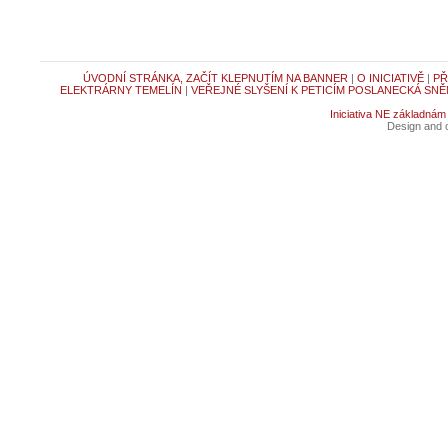
ÚVODNÍ STRÁNKA, ZAČÍT KLEPNUTÍM NA BANNER
|
O INICIATIVĚ
|
PŘ
ELEKTRÁRNY TEMELÍN
|
VEŘEJNÉ SLYŠENÍ K PETICÍM POSLANECKÁ SNĚ
Iniciativa NE základnám
Design and c