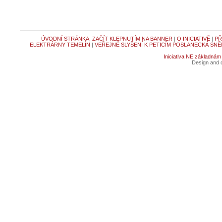
ÚVODNÍ STRÁNKA, ZAČÍT KLEPNUTÍM NA BANNER
|
O INICIATIVĚ
|
PŘ
ELEKTRÁRNY TEMELÍN
|
VEŘEJNÉ SLYŠENÍ K PETICÍM POSLANECKÁ SNĚ
Iniciativa NE základnám
Design and c