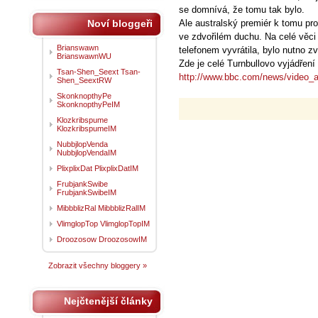
se domnívá, že tomu tak bylo.
Noví bloggeři
Ale australský premiér k tomu pro
ve zdvořilém duchu. Na celé věci 
Brianswawn
telefonem vyvrátila, bylo nutno z
BrianswawnWU
Zde je celé Turnbullovo vyjádření
Tsan-Shen_Seext Tsan-
http://www.bbc.com/news/video_
Shen_SeextRW
SkonknopthyPe
SkonknopthyPeIM
Klozkribspume
KlozkribspumeIM
NubbjlopVenda
NubbjlopVendaIM
PlixplixDat PlixplixDatIM
FrubjankSwibe
FrubjankSwibeIM
MibbblizRal MibbblizRalIM
VlimglopTop VlimglopTopIM
Droozosow DroozosowIM
Zobrazit všechny bloggery »
Nejčtenější články