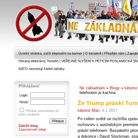
Úvodní stránka, začít klepnutím na banner
|
O iniciativě
|
Přispějte nám
|
Zapojt
Obrana elektrárny Temelín
|
VEŘEJNÉ SLYŠENÍ K PETICÍM POSLANECKÁ SN
NATO neexistují žádné tabulky.
Přihlášení
Ne základnám
»
Blogy
»
lubomi
telefonem je kachna
Login:
Že Trump práskl Turn
Heslo:
lubomir Man
, 4.2.2017
Přihlásit automaticky při
příští návštěvě.
Po celém světě se rozšířila zprá
rozhovoru s australským premiér
Založit blog
Zapomenuté údaje
práskl telefonem. Bezpáteřní pit
a dokonce i David Stockman, stoj