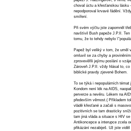
choval úctu a křesťanskou lásku -
nepodporoval krvavé řádění. Vždy
smíření.
Při svém výčtu jste zapomněl třeb
navštívil Bush papeže J.P.II. Ten
tomu, že to tehdy nebylo \"populár
Papež byl veliký v tom, že uměl vé
omluvil se za chyby a proviněními c
zprovevěřili jejímu poslání o vzá
Zároveň J.P.II. vždy hlásal to, c
biblické pravdy zjevené Bohem.
To se týká i nepopulárních témat
Kondom není lék na AIDS, naopak 
perverze a nevěru. Lékem na AIDS
především věrnost.( Příkladem toh
vládě křesťané a začali s masovo
pozitivních se tam drasticky sníži
tam jiná vláda a situace s HIV se 
Antikoncepce a interupce zcela o
přikázání nezabiješ. Už jste vidě