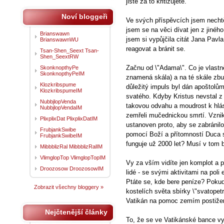
jistě za to kritizujete.
Noví bloggeři
Ve svých příspěvcích jsem nechtě
jsem se na věci dívat jen z jiného
Brianswawn
jsem si vypůjčila citát Jana Pavla 
BrianswawnWU
reagovat a bránit se.
Tsan-Shen_Seext Tsan-
Shen_SeextRW
Začnu od \"Adama\". Co je vlastně 
SkonknopthyPe
SkonknopthyPeIM
znamená skála) a na té skále zbud
Klozkribspume
důležitý impuls byl dán apoštolů
KlozkribspumeIM
svatého. Kdyby Kristus nevstal z
NubbjlopVenda
takovou odvahu a moudrost k hlás
NubbjlopVendaIM
zemřeli mučednickou smrtí. Vznik
PlixplixDat PlixplixDatIM
ustanoven proto, aby se zabránilo 
FrubjankSwibe
pomocí Boží a přítomností Duca 
FrubjankSwibeIM
funguje už 2000 let? Musí v tom
MibbblizRal MibbblizRalIM
VlimglopTop VlimglopTopIM
Vy za vším vidíte jen komplot a pe
Droozosow DroozosowIM
lidé - se svými aktivitami na poli
Ptáte se, kde bere peníze? Pokud 
Zobrazit všechny bloggery »
kostelích světa sbírky \"svatopet
Vatikán na pomoc zemím postižen
Nejčtenější články
To, že se ve Vatikánské bance vys