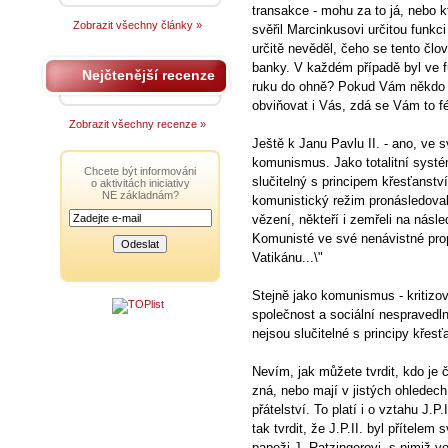
transakce - mohu za to já, nebo kt
Zobrazit všechny články »
svěřil Marcinkusovi určitou funkci
určitě nevěděl, čeho se tento člov
banky. V každém případě byl ve f
Nejčtenější recenze
ruku do ohně? Pokud Vám někdo u
obviňovat i Vás, zdá se Vám to f
Zobrazit všechny recenze »
Ještě k Janu Pavlu II. - ano, ve
komunismus. Jako totalitní systém
Chcete být informováni
slučitelný s principem křesťanstv
o aktivitách iniciativy
NE základnám?
komunistický režim pronásledoval
vězení, někteří i zemřeli na násle
Komunisté ve své nenávistné propa
Vatikánu...\"
Stejně jako komunismus - kritizov
společnost a sociální nespravedln
nejsou slučitelné s principy křesť
Nevím, jak můžete tvrdit, kdo je 
zná, nebo mají v jistých ohledech
přátelství. To platí i o vztahu J.P
tak tvrdit, že J.P.II. byl přítel
papeži J. Ratzingerovi, s nimiž v