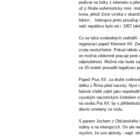
podívat na fotky z internetu a přes
už jí říkáte eufemisticky mini, m
tvora, jehož život vzniká v okam
lidství... Interupce proto považuj
naší republice bylo od r. 1957 tak
Co se týká svobodných zednářů - j
organizaci papež Klement XII. Zedn
zcela neslučitelné. Pokud někdo z
on možná vědomně pracuje proti c
odpovědnost. Možná vás bude zají
ve 20.století prosadili legalizaci
Papež Pius XII. za druhé světové
útěku z Říma před nacisty. Nyní 
fašisté chtěli zabít jako nepohod
vysokým nacistickým činitelem v
na osobu Pia XII. by s přihlédnut
dávno smeteny ze stolu.
S panem Jochem z Občanského Inst
rodiny a na interupcích. On ale n
myslím, že své aktivity - např. oh