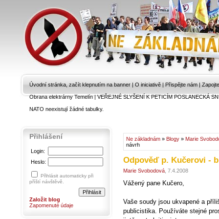
Úvodní stránka, začít klepnutím na banner
|
O iniciativě
|
Přispějte nám
|
Zapojt
Obrana elektrárny Temelín
|
VEŘEJNÉ SLYŠENÍ K PETICÍM POSLANECKÁ SN
NATO neexistují žádné tabulky.
Přihlášení
Ne základnám
»
Blogy
»
Marie Svobod
návrh
Login:
Odpověď p. Kučerovi - b
Heslo:
Marie Svobodová
, 7.4.2008
Přihlásit automaticky při
příští návštěvě.
Vážený pane Kučero,
Založit blog
Vaše soudy jsou ukvapené a příli
Zapomenuté údaje
publicistika. Používáte stejné pro