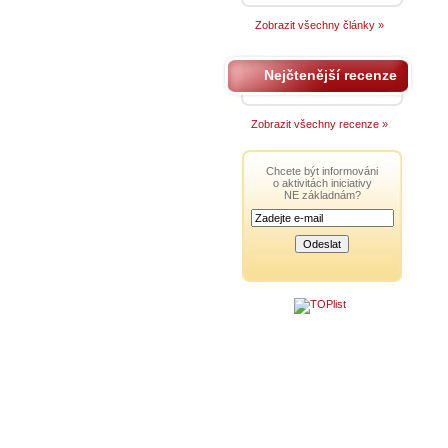
Zobrazit všechny články »
Nejčtenější recenze
Zobrazit všechny recenze »
Chcete být informováni
o aktivitách iniciativy
NE základnám?