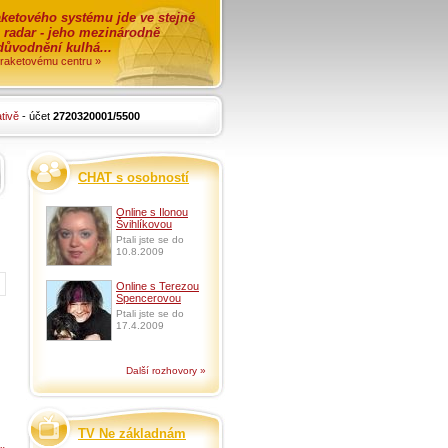
ketového systému jde ve stejné
o radar - jeho mezinárodně
zdůvodnění kulhá...
i raketovému centru »
tivě
- účet
2720320001/5500
CHAT s osobností
Online s Ilonou
Švihlíkovou
Ptali jste se do
10.8.2009
Online s Terezou
Spencerovou
Ptali jste se do
17.4.2009
Další rozhovory »
TV Ne základnám