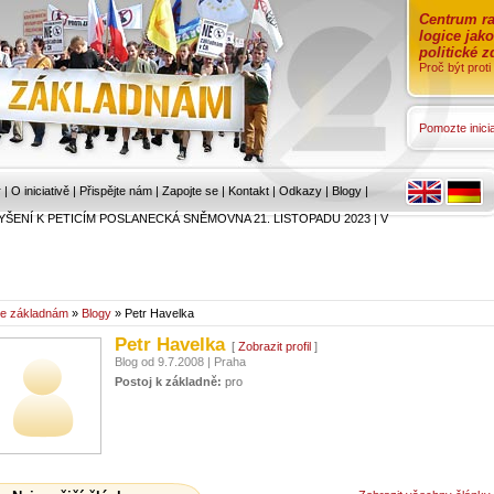
Centrum ra
logice jak
politické 
Proč být prot
Pomozte inicia
r
|
O iniciativě
|
Přispějte nám
|
Zapojte se
|
Kontakt
|
Odkazy
|
Blogy
|
YŠENÍ K PETICÍM POSLANECKÁ SNĚMOVNA 21. LISTOPADU 2023
|
V
e základnám
»
Blogy
» Petr Havelka
Petr Havelka
[
Zobrazit profil
]
Blog od 9.7.2008 | Praha
Postoj k základně:
pro