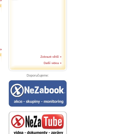
 »
 »
Zobrazit větší »
Další videa »
Doporučujeme: