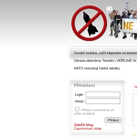
Úvodní stránka, začít klepnutím na banne
Obrana elektrárny Temelín
|
VEŘEJNÉ SL
NATO neexistují žádné tabulky.
Přihlášení
N
Login:
Heslo:
Přihlásit automaticky při
příští návštěvě.
Založit blog
Zapomenuté údaje