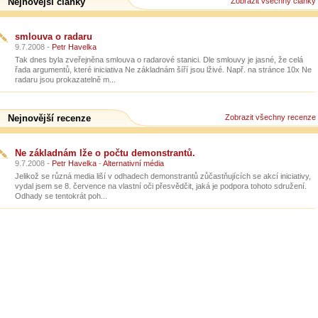
Nejnovější články
Zobrazit všechny články
smlouva o radaru
9.7.2008 -
Petr Havelka
Tak dnes byla zveřejněna smlouva o radarové stanici. Dle smlouvy je jasné, že celá
řada argumentů, které iniciativa Ne základnám šíří jsou lživé. Např. na stránce 10x Ne
radaru jsou prokazatelně m...
Nejnovější recenze
Zobrazit všechny recenze
Ne základnám lže o počtu demonstrantů.
9.7.2008 -
Petr Havelka
-
Alternativní média
Jelikož se různá media liší v odhadech demonstrantů zůčastňujících se akcí iniciativy,
vydal jsem se 8. července na vlastní oči přesvědčit, jaká je podpora tohoto sdružení.
Odhady se tentokrát poh...