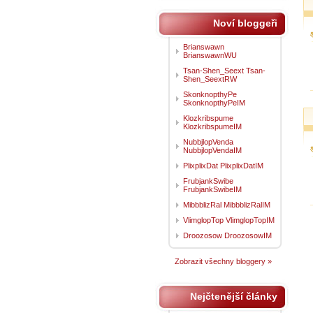
Noví bloggeři
Brianswawn
BrianswawnWU
Tsan-Shen_Seext Tsan-
Shen_SeextRW
SkonknopthyPe
SkonknopthyPeIM
Klozkribspume
KlozkribspumeIM
NubbjlopVenda
NubbjlopVendaIM
PlixplixDat PlixplixDatIM
FrubjankSwibe
FrubjankSwibeIM
MibbblizRal MibbblizRalIM
VlimglopTop VlimglopTopIM
Droozosow DroozosowIM
Zobrazit všechny bloggery »
Nejčtenější články