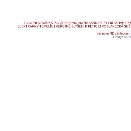
ÚVODNÍ STRÁNKA, ZAČÍT KLEPNUTÍM NA BANNER
|
O INICIATIVĚ
|
PŘ
ELEKTRÁRNY TEMELÍN
|
VEŘEJNÉ SLYŠENÍ K PETICÍM POSLANECKÁ SNĚ
Iniciativa NE základnám
Design and c