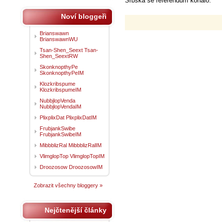
Srbska se referendum konalo.
Noví bloggeři
Brianswawn
BrianswawnWU
Tsan-Shen_Seext Tsan-
Shen_SeextRW
SkonknopthyPe
SkonknopthyPeIM
Klozkribspume
KlozkribspumeIM
NubbjlopVenda
NubbjlopVendaIM
PlixplixDat PlixplixDatIM
FrubjankSwibe
FrubjankSwibeIM
MibbblizRal MibbblizRalIM
VlimglopTop VlimglopTopIM
Droozosow DroozosowIM
Zobrazit všechny bloggery »
Nejčtenější články