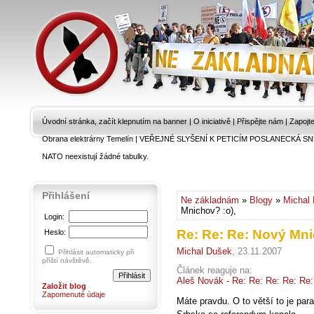
Úvodní stránka, začít klepnutím na banner
|
O iniciativě
|
Přispějte nám
|
Zapojt
Obrana elektrárny Temelín
|
VEŘEJNÉ SLYŠENÍ K PETICÍM POSLANECKÁ SN
NATO neexistují žádné tabulky.
Přihlášení
Ne základnám
»
Blogy
»
Michal
Mnichov? :o),
Login:
Re: Re: Re: Nový Mni
Heslo:
Michal Dušek
, 23.11.2007
Přihlásit automaticky při
příští návštěvě.
Článek reaguje na:
Aleš Novák - Re: Re: Re: Re: Re
Založit blog
Zapomenuté údaje
Máte pravdu. O to větší to je par