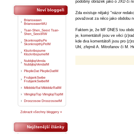
podobný obrázek jako o JXD či nik
Noví bloggeři
Zda existuje nějaký "názor redakc
považovat za něco jako obdobu n
Brianswawn
BrianswawnWU
Faktem je, že MF DNES tou obdo
Tsan-Shen_Seext Tsan-
Shen_SeextRW
je, komentátoři jsou ve věci (z)ra
SkonknopthyPe
kde dva komentátoři jsou pro (z)rad
SkonknopthyPeIM
Uhl, zřejmě A. Mitrofanov či M. He
Klozkribspume
KlozkribspumeIM
NubbjlopVenda
NubbjlopVendaIM
PlixplixDat PlixplixDatIM
FrubjankSwibe
FrubjankSwibeIM
MibbblizRal MibbblizRalIM
VlimglopTop VlimglopTopIM
Droozosow DroozosowIM
Zobrazit všechny bloggery »
Nejčtenější články