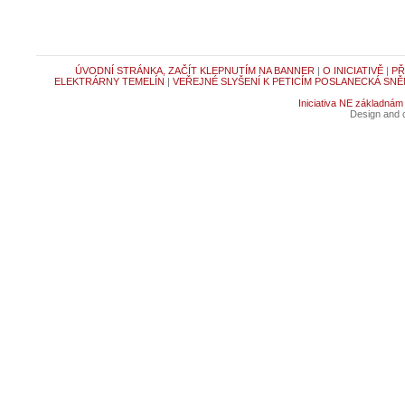
ÚVODNÍ STRÁNKA, ZAČÍT KLEPNUTÍM NA BANNER
|
O INICIATIVĚ
|
PŘ
ELEKTRÁRNY TEMELÍN
|
VEŘEJNÉ SLYŠENÍ K PETICÍM POSLANECKÁ SNĚ
Iniciativa NE základnám
Design and c