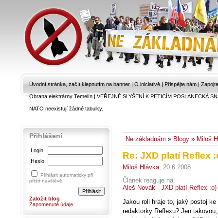
Úvodní stránka, začít klepnutím na banner
|
O iniciativě
|
Přispějte nám
|
Zapojt
Obrana elektrárny Temelín
|
VEŘEJNÉ SLYŠENÍ K PETICÍM POSLANECKÁ SN
NATO neexistují žádné tabulky.
Přihlášení
Ne základnám
»
Blogy
»
Miloš H
Login:
Re: JXD platí Reflex :o
Heslo:
Miloš Hlávka
, 20.6.2008
Přihlásit automaticky při
Článek reaguje na:
příští návštěvě.
Aleš Novák - JXD platí Reflex :o) 
Založit blog
Jakou roli hraje to, jaký postoj ke
Zapomenuté údaje
redaktorky Reflexu? Jen takovou,