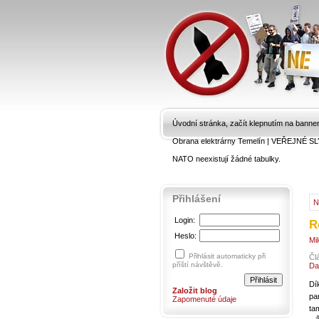
Úvodní stránka, začít klepnutím na banne
Obrana elektrárny Temelín
|
VEŘEJNÉ SL
NATO neexistují žádné tabulky.
Přihlášení
N
Login:
R
Heslo:
Mi
Přihlásit automaticky při
Čl
příští návštěvě.
Da
Dí
Založit blog
pa
Zapomenuté údaje
ta