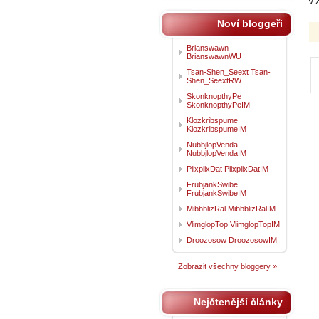
v 
Noví bloggeři
Brianswawn
BrianswawnWU
Tsan-Shen_Seext Tsan-
Shen_SeextRW
SkonknopthyPe
SkonknopthyPeIM
Klozkribspume
KlozkribspumeIM
NubbjlopVenda
NubbjlopVendaIM
PlixplixDat PlixplixDatIM
FrubjankSwibe
FrubjankSwibeIM
MibbblizRal MibbblizRalIM
VlimglopTop VlimglopTopIM
Droozosow DroozosowIM
Zobrazit všechny bloggery »
Nejčtenější články