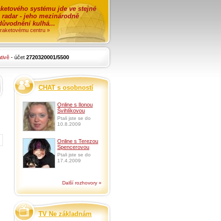
ketového systému jde ve stejné
o radar - jeho mezinárodně
zdůvodnění kulhá...
i raketovému centru »
tivě
- účet
2720320001/5500
CHAT s osobností
Online s Ilonou
Švihlíkovou
Ptali jste se do
10.8.2009
Online s Terezou
Spencerovou
Ptali jste se do
17.4.2009
Další rozhovory »
TV Ne základnám