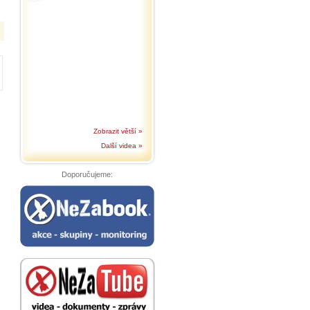
Zobrazit větší »
Další videa »
Doporučujeme: