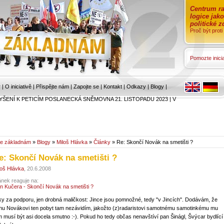
Centrum ra
logice jak
politické 
Proč být prot
Pomozte inicia
r
|
O iniciativě
|
Přispějte nám
|
Zapojte se
|
Kontakt
|
Odkazy
|
Blogy
|
YŠENÍ K PETICÍM POSLANECKÁ SNĚMOVNA 21. LISTOPADU 2023
|
V
e základnám
»
Blogy
»
Miloš Hlávka
»
Články
» Re: Skončí Novák na smetišti ?
e: Skončí Novák na smetišti ?
loš Hlávka
, 20.6.2008
ánek reaguje na:
n Kučera - Skončí Novák na smetišti ?
ky za podporu, jen drobná maličkost: Jince jsou pomnožné, tedy "v Jincích". Dodávám, že
nu Novákovi ten pobyt tam nezávidím, jakožto (z)radaristovi samotnému samotinkému mu
m musí být asi docela smutno :-). Pokud ho tedy občas nenavštíví pan Šinágl, Švýcar bydlící