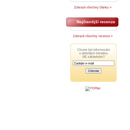
Zobrazit všechny články »
Nejčtenější recenze
Zobrazit všechny recenze »
Chcete být informováni
o aktivitách iniciativy
NE základnám?