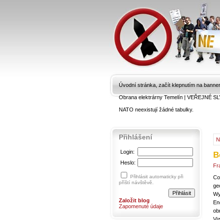
Úvodní stránka, začít klepnutím na banne
Obrana elektrárny Temelín
|
VEŘEJNÉ SL
NATO neexistují žádné tabulky.
Přihlášení
N
Login:
B
Heslo:
Fr
Přihlásit automaticky při
Co
příští návštěvě.
ge
Wy
Založit blog
En
Zapomenuté údaje
ob
Vi