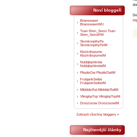
don
Noví bloggeři
Do
ht
Brianswawn
BrianswawnWU
Tsan-Shen_Seext Tsan-
Shen_SeextRW
SkonknopthyPe
SkonknopthyPeIM
Klozkribspume
KlozkribspumeIM
NubbjlopVenda
NubbjlopVendaIM
PlixplixDat PlixplixDatIM
FrubjankSwibe
FrubjankSwibeIM
MibbblizRal MibbblizRalIM
VlimglopTop VlimglopTopIM
Droozosow DroozosowIM
Zobrazit všechny bloggery »
Nejčtenější články