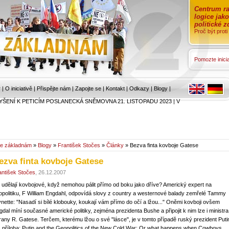
Centrum ra
logice jak
politické 
Proč být prot
Pomozte inicia
r
|
O iniciativě
|
Přispějte nám
|
Zapojte se
|
Kontakt
|
Odkazy
|
Blogy
|
YŠENÍ K PETICÍM POSLANECKÁ SNĚMOVNA 21. LISTOPADU 2023
|
V
e základnám
»
Blogy
»
František Stočes
»
Články
» Bezva finta kovboje Gatese
ezva finta kovboje Gatese
antišek Stočes
, 26.12.2007
 udělají kovbojové, když nemohou pálit přímo od boku jako dříve? Americký expert na
opolitiku, F William Engdahl, odpovídá slovy z country a westernové balady zemřelé Tammy
nette: "Nasadí si bílé klobouky, koukají vám přímo do očí a lžou..." Oněmi kovboji ovšem
gdal míní současné americké politiky, zejména prezidenta Bushe a připojit k nim lze i ministra
rany R. Gatese. Terčem, kterému lžou o své "lásce", je v tomto případě ruský prezident Puti
z příloha: Putin and the Geopolitics of the New Cold War: Or what happens when Cowboys