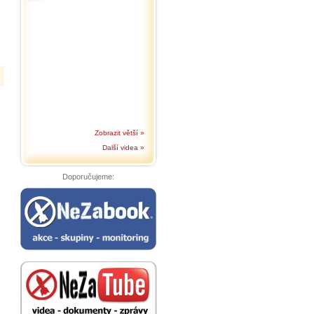
Zobrazit větší »
Další videa »
Doporučujeme: