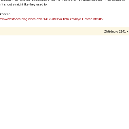
`t shoot straight like they used to..
končení
tp://www.stoces.blog.idnes.cz/c/14175/Bezva-finta-kovboje-Gatese.html#t2
Zhlédnuto 2141 x