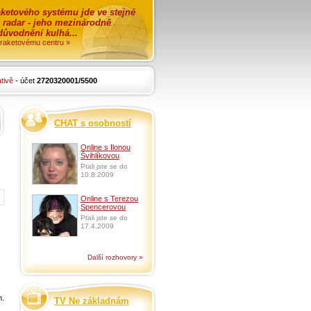
ketového systému jde ve stejné
o radar - jeho mezinárodně
zdůvodnění kulhá...
i raketovému centru »
tivě
- účet
2720320001/5500
CHAT s osobností
Online s Ilonou
Švihlíkovou
Ptali jste se do
10.8.2009
Online s Terezou
Spencerovou
Ptali jste se do
17.4.2009
Další rozhovory »
n.
TV Ne základnám