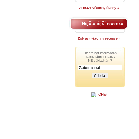
Zobrazit všechny články »
Nejčtenější recenze
Zobrazit všechny recenze »
Chcete být informováni
o aktivitách iniciativy
NE základnám?