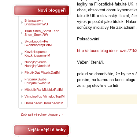
logiky na Filozofické fakultě UK,
Noví bloggeři
obce, absolvent oboru kybernetika
fakultě UK a slovinský filozof, č
Brianswawn
výrok je použit jako titulek. Nako
BrianswawnWU
schůzky iniciativy Ne základnám,
Tsan-Shen_Seext Tsan-
Shen_SeextRW
Pokračování:
SkonknopthyPe
SkonknopthyPeIM
http://stoces.blog.idnes.cz/c/215
Klozkribspume
KlozkribspumeIM
Vážení čtenáři,
NubbjlopVenda
NubbjlopVendaIM
PlixplixDat PlixplixDatIM
pokud se domníváte, že by se s 
FrubjankSwibe
prosím, na karmu na konci blogu 
FrubjankSwibeIM
že si jej otevře více lidí.
MibbblizRal MibbblizRalIM
VlimglopTop VlimglopTopIM
Droozosow DroozosowIM
Zobrazit všechny bloggery »
Nejčtenější články