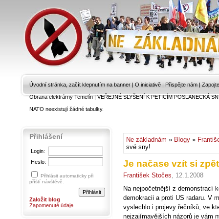
Úvodní stránka, začít klepnutím na banner
|
O iniciativě
|
Přispějte nám
|
Zapojt
Obrana elektrárny Temelín
|
VEŘEJNÉ SLYŠENÍ K PETICÍM POSLANECKÁ SN
NATO neexistují žádné tabulky.
Přihlášení
Ne základnám
»
Blogy
»
Františ
své sny!
Login:
Je načase vzít si zpě
Heslo:
František Stočes
, 12.1.2008
Přihlásit automaticky při
příští návštěvě.
Na nejpočetnější z demonstrací k
demokracii a proti US radaru. V 
Založit blog
Zapomenuté údaje
vyslechlo i projevy řečníků, ve 
nejzajímavějších názorů je vám ny