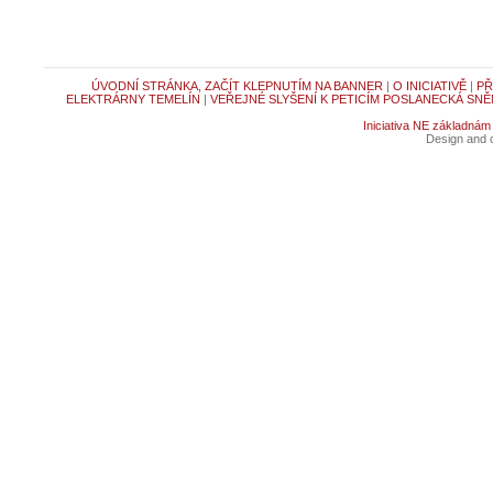
ÚVODNÍ STRÁNKA, ZAČÍT KLEPNUTÍM NA BANNER
|
O INICIATIVĚ
|
PŘ
ELEKTRÁRNY TEMELÍN
|
VEŘEJNÉ SLYŠENÍ K PETICÍM POSLANECKÁ SNĚ
Iniciativa NE základnám
Design and c