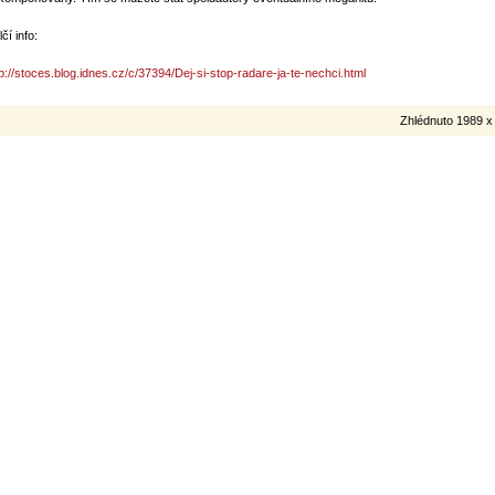
čí info:
tp://stoces.blog.idnes.cz/c/37394/Dej-si-stop-radare-ja-te-nechci.html
Zhlédnuto 1989 x