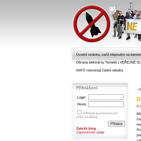
Úvodní stránka, začít klepnutím na banne
Obrana elektrárny Temelín
|
VEŘEJNÉ SL
NATO neexistují žádné tabulky.
Přihlášení
N
Login:
D
Heslo:
Fr
Přihlásit automaticky při
Me
příští návštěvě.
ča
ma
Založit blog
Po
Zapomenuté údaje
pu
za