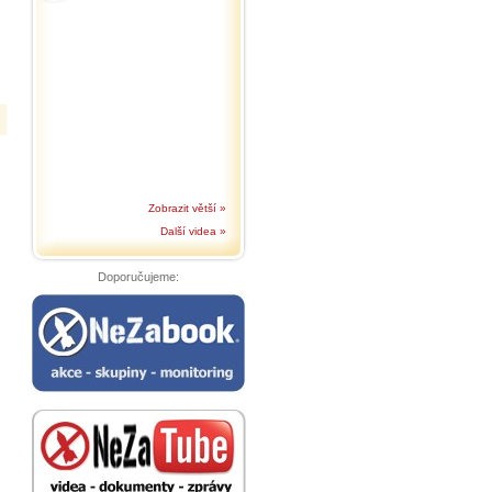
Zobrazit větší »
Další videa »
Doporučujeme: