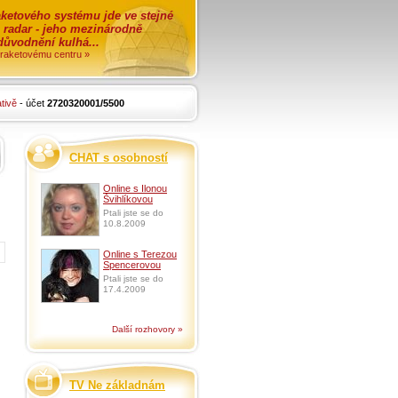
ketového systému jde ve stejné
o radar - jeho mezinárodně
zdůvodnění kulhá...
i raketovému centru »
tivě
- účet
2720320001/5500
CHAT s osobností
Online s Ilonou
Švihlíkovou
Ptali jste se do
10.8.2009
Online s Terezou
Spencerovou
Ptali jste se do
17.4.2009
Další rozhovory »
TV Ne základnám