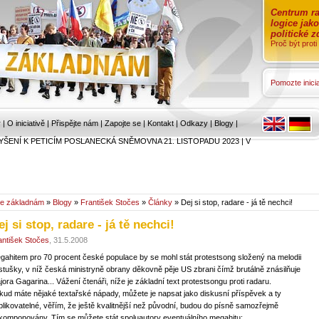
Centrum ra
logice jak
politické 
Proč být prot
Pomozte inicia
r
|
O iniciativě
|
Přispějte nám
|
Zapojte se
|
Kontakt
|
Odkazy
|
Blogy
|
YŠENÍ K PETICÍM POSLANECKÁ SNĚMOVNA 21. LISTOPADU 2023
|
V
e základnám
»
Blogy
»
František Stočes
»
Články
» Dej si stop, radare - já tě nechci!
ej si stop, radare - já tě nechci!
antišek Stočes
, 31.5.2008
gahitem pro 70 procent české populace by se mohl stát protestsong složený na melodii
stušky, v níž česká ministryně obrany děkovně pěje US zbrani čímž brutálně znásilňuje
jora Gagarina... Vážení čtenáři, níže je základní text protestsongu proti radaru.
kud máte nějaké textařské nápady, můžete je napsat jako diskusní příspěvek a ty
blikovatelné, věřím, že ještě kvalitnější než původní, budou do písně samozřejmě
komponovány. Tím se můžete stát spoluautory eventuálního megahitu: