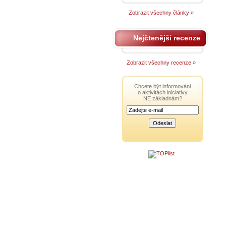
Zobrazit všechny články »
Nejčtenější recenze
Zobrazit všechny recenze »
Chcete být informováni
o aktivitách iniciativy
NE základnám?