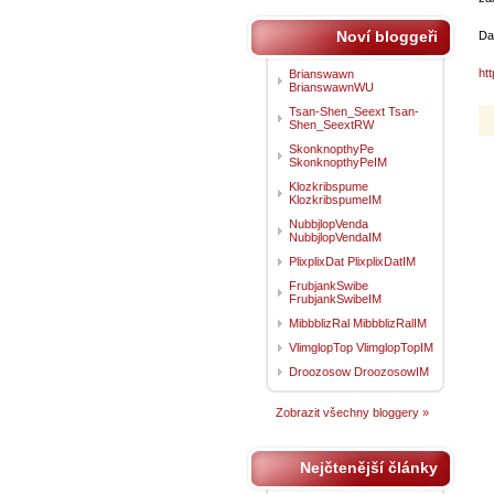
Noví bloggeři
Dal
ht
Brianswawn
BrianswawnWU
Tsan-Shen_Seext Tsan-
Shen_SeextRW
SkonknopthyPe
SkonknopthyPeIM
Klozkribspume
KlozkribspumeIM
NubbjlopVenda
NubbjlopVendaIM
PlixplixDat PlixplixDatIM
FrubjankSwibe
FrubjankSwibeIM
MibbblizRal MibbblizRalIM
VlimglopTop VlimglopTopIM
Droozosow DroozosowIM
Zobrazit všechny bloggery »
Nejčtenější články