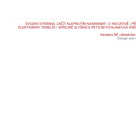
ÚVODNÍ STRÁNKA, ZAČÍT KLEPNUTÍM NA BANNER
|
O INICIATIVĚ
|
PŘ
ELEKTRÁRNY TEMELÍN
|
VEŘEJNÉ SLYŠENÍ K PETICÍM POSLANECKÁ SNĚ
Iniciativa NE základnám
Design and c