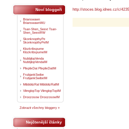
Noví bloggeři
http://stoces.blog.idnes.cz/c/4235
Brianswawn
BrianswawnWU
Tsan-Shen_Seext Tsan-
Shen_SeextRW
SkonknopthyPe
SkonknopthyPeIM
Klozkribspume
KlozkribspumeIM
NubbjlopVenda
NubbjlopVendaIM
PlixplixDat PlixplixDatIM
FrubjankSwibe
FrubjankSwibeIM
MibbblizRal MibbblizRalIM
VlimglopTop VlimglopTopIM
Droozosow DroozosowIM
Zobrazit všechny bloggery »
Nejčtenější články