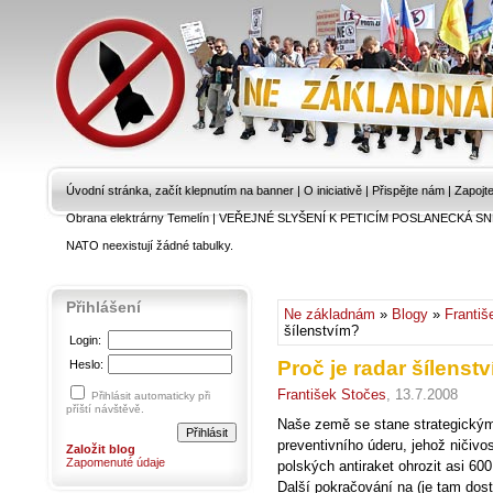
Úvodní stránka, začít klepnutím na banner
|
O iniciativě
|
Přispějte nám
|
Zapojt
Obrana elektrárny Temelín
|
VEŘEJNÉ SLYŠENÍ K PETICÍM POSLANECKÁ SN
NATO neexistují žádné tabulky.
Přihlášení
Ne základnám
»
Blogy
»
Františ
šílenstvím?
Login:
Proč je radar šílenst
Heslo:
František Stočes
, 13.7.2008
Přihlásit automaticky při
příští návštěvě.
Naše země se stane strategický
preventivního úderu, jehož ničivo
Založit blog
Zapomenuté údaje
polských antiraket ohrozit asi 60
Další pokračování na (je tam dost