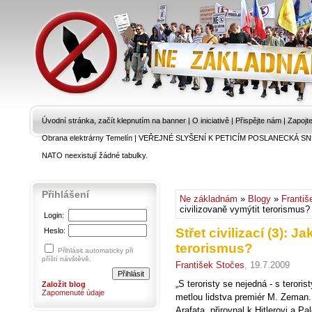
Úvodní stránka, začít klepnutím na banner
|
O iniciativě
|
Přispějte nám
|
Zapojt
Obrana elektrárny Temelín
|
VEŘEJNÉ SLYŠENÍ K PETICÍM POSLANECKÁ SN
NATO neexistují žádné tabulky.
Přihlášení
Ne základnám
»
Blogy
»
Františ
civilizovaně vymýtit terorismus?
Login:
Střet civilizací (3): J
Heslo:
terorismus?
Přihlásit automaticky při
příští návštěvě.
František Stočes
, 19.7.2009
„S teroristy se nejedná - s terori
Založit blog
Zapomenuté údaje
metlou lidstva premiér M. Zeman.
Arafata, přirovnal k Hitlerovi a P