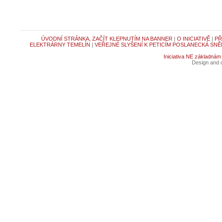
ÚVODNÍ STRÁNKA, ZAČÍT KLEPNUTÍM NA BANNER
|
O INICIATIVĚ
|
PŘ
ELEKTRÁRNY TEMELÍN
|
VEŘEJNÉ SLYŠENÍ K PETICÍM POSLANECKÁ SNĚ
Iniciativa NE základnám
Design and c