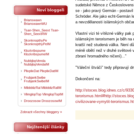
sudetské Němce z Československa
Noví bloggeři
se - jako pravý Germán - postavil
Schröder. Ale jako echt-Germán le
Brianswawn
a nevzdělanosti islámských obča
BrianswawnWU
Tsan-Shen_Seext Tsan-
Vlastní vizi té vítězné války pak p
Shen_SeextRW
islámským terorismem je běh na d
SkonknopthyPe
SkonknopthyPeIM
kratší než studená válka. Není d
méně obětí než v druhé světové vá
Klozkribspume
KlozkribspumeIM
zbraní hromadného ničení)..."
NubbjlopVenda
NubbjlopVendaIM
"Váleční štváči" tedy připravují 
PlixplixDat PlixplixDatIM
FrubjankSwibe
Dokončení na:
FrubjankSwibeIM
MibbblizRal MibbblizRalIM
http://stoces.blog.idnes.cz/c/9330
VlimglopTop VlimglopTopIM
terorismus.html#http://stoces.blog
Droozosow DroozosowIM
civilizovane-vymytit-terorismus.h
Zobrazit všechny bloggery »
Nejčtenější články