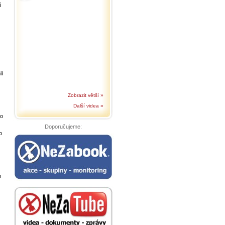
í
ií
Zobrazit větší »
Další videa »
ho
Doporučujeme:
o
m