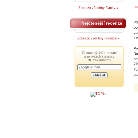
ht
Zobrazit všechny články »
PS
Nejčtenější recenze
po
va
Ti
Zobrazit všechny recenze »
Pr
Chcete být informováni
Nu
o aktivitách iniciativy
ne
NE základnám?
Ží
To
o p