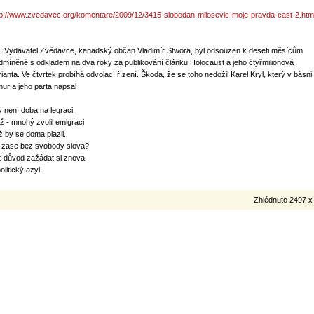
tp://www.zvedavec.org/komentare/2009/12/3415-slobodan-milosevic-moje-pravda-cast-2.htm
: Vydavatel Zvědavce, kanadský občan Vladimír Stwora, byl odsouzen k deseti měsícům
dmíněně s odkladem na dva roky za publikování článku Holocaust a jeho čtyřmilionová
rianta. Ve čtvrtek probíhá odvolací řízení. Škoda, že se toho nedožil Karel Kryl, který v básni
mur a jeho parta napsal
ý není doba na legraci.
ž - mnohý zvolil emigraci
ž by se doma plazil.
t zase bez svobody slova?
ť důvod zažádat si znova
olitický azyl..
Zhlédnuto 2497 x