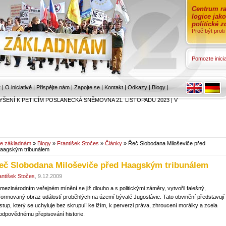
Centrum ra
logice jak
politické 
Proč být prot
Pomozte inicia
r
|
O iniciativě
|
Přispějte nám
|
Zapojte se
|
Kontakt
|
Odkazy
|
Blogy
|
YŠENÍ K PETICÍM POSLANECKÁ SNĚMOVNA 21. LISTOPADU 2023
|
V
e základnám
»
Blogy
»
František Stočes
»
Články
» Řeč Slobodana Miloševiče před
aagským tribunálem
eč Slobodana Miloševiče před Haagským tribunálem
antišek Stočes
, 9.12.2009
 mezinárodním veřejném mínění se již dlouho a s politickými záměry, vytvořil falešný,
formovaný obraz událostí proběhlých na území bývalé Jugoslávie. Tato obvinění představují
ístup, který se uchyluje bez skrupulí ke lžím, k perverzi práva, zhroucení morálky a zcela
odpovědnému přepisování historie.