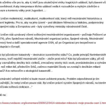
lo učiněno vše pro to, aby ti, kteří jsou skutečnými viníky tragických událostí, byli zbaveni vš
povědnosti. A aby interpretace těchto událostí vedla k rozsudkům a mylným závěrům o
vaze a kontextu války proti Jugoslávii….
l zničen multietnický, multikulturní, multikonfesní stát, který měl mezinárodní historickou a
ávní legitimitu. Pro to, aby na jeho území – pod diktátem Německa a Vatikánu, podporovány
ojenými státy a Evropskou unii – byly vytvořeny ministáty národnostně čisté.
l zničen stát uznávaný všemi světovými mezinárodními organizacemi – počínaje Poštovní un
874), přes Společnost národů, Mezinárodní organizaci práce, Spojené národy, Mezinárodní
nový fond a další specializované agencie OSN, až po Organizaci pro bezpečnost a
olupráci v Evropě.
o byl původcem katastrofy – destrukce suverénního státu? Co, podle principů Norimberské
ocesu, tvoří největší mezinárodní zločin – zločin proti míru? Kdo byl původcem války, při níž
ly zavražděny desítky tisíc civilistů, zmrzačeny stovky tisíc osob, pronásledováno a vyhnán
c než milion lidí, především Srbů, zatímco materiální škody se zvedají k desítkám miliard
larů? A to nehovořím o ekologické katastrofě…
zinárodní veřejné mínění si bude muset uvědomit pravdu. Problém odpovědnosti je tím
važnější, že nebyl zničen pouze stát. Byl zničen právní systém Spojených národů, na které
očívala světová civilizace…“
lé na:
tp://www.zvedavec.org/komentare/2009/12/3414-slobodan-milosevic-moje-pravda-cast-1.htm