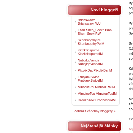
By
od
Noví bloggeři
po
Brianswawn
By
BrianswawnWU
pr
Tsan-Shen_Seext Tsan-
Sp
Shen_SeextRW
SkonknopthyPe
By
SkonknopthyPeIM
(1
Klozkribspume
mě
KlozkribspumeIM
sp
NubbjlopVenda
NubbjlopVendaIM
Kd
PlixplixDat PlixplixDatIM
pr
FrubjankSwibe
by
FrubjankSwibeIM
ví
MibbblizRal MibbblizRalIM
do
VlimglopTop VlimglopTopIM
Me
Droozosow DroozosowIM
zá
sp
Zobrazit všechny bloggery »
Ce
Nejčtenější články
ht