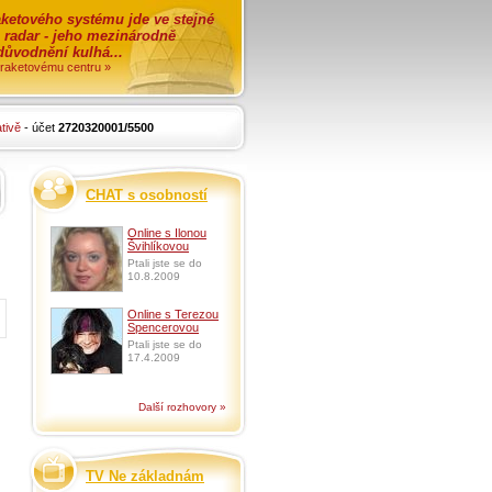
ketového systému jde ve stejné
o radar - jeho mezinárodně
zdůvodnění kulhá...
i raketovému centru »
tivě
- účet
2720320001/5500
CHAT s osobností
Online s Ilonou
Švihlíkovou
Ptali jste se do
10.8.2009
Online s Terezou
Spencerovou
Ptali jste se do
17.4.2009
Další rozhovory »
TV Ne základnám