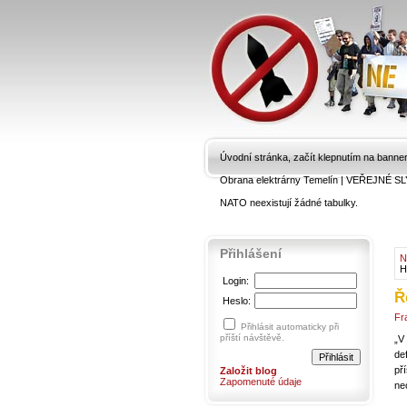
Úvodní stránka, začít klepnutím na banne
Obrana elektrárny Temelín
|
VEŘEJNÉ SL
NATO neexistují žádné tabulky.
Přihlášení
N
H
Login:
Ř
Heslo:
Fr
Přihlásit automaticky při
příští návštěvě.
„V
de
př
Založit blog
Zapomenuté údaje
ne