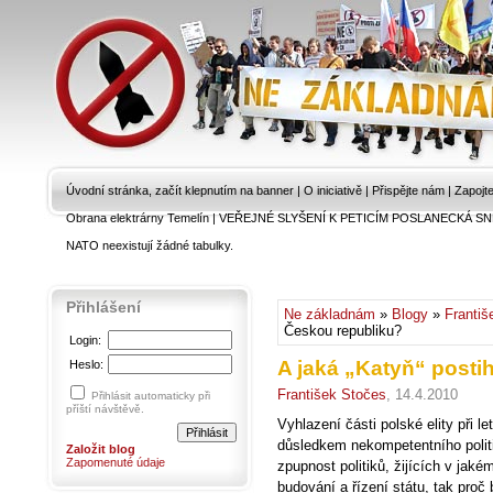
Úvodní stránka, začít klepnutím na banner
|
O iniciativě
|
Přispějte nám
|
Zapojt
Obrana elektrárny Temelín
|
VEŘEJNÉ SLYŠENÍ K PETICÍM POSLANECKÁ SN
NATO neexistují žádné tabulky.
Přihlášení
Ne základnám
»
Blogy
»
Františ
Českou republiku?
Login:
A jaká „Katyň“ posti
Heslo:
František Stočes
, 14.4.2010
Přihlásit automaticky při
příští návštěvě.
Vyhlazení části polské elity při l
důsledkem nekompetentního polit
Založit blog
Zapomenuté údaje
zpupnost politiků, žijících v jaké
budování a řízení státu, tak proč 