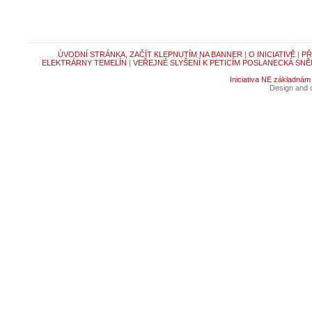
ÚVODNÍ STRÁNKA, ZAČÍT KLEPNUTÍM NA BANNER
|
O INICIATIVĚ
|
PŘ
ELEKTRÁRNY TEMELÍN
|
VEŘEJNÉ SLYŠENÍ K PETICÍM POSLANECKÁ SNĚ
Iniciativa NE základnám
Design and c