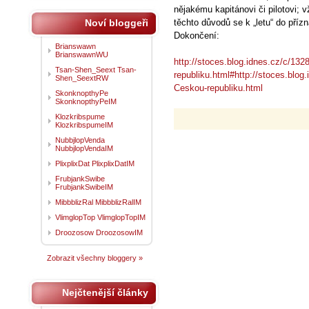
nějakému kapitánovi či pilotovi; vž
Noví bloggeři
těchto důvodů se k „letu“ do příz
Dokončení:
Brianswawn
BrianswawnWU
http://stoces.blog.idnes.cz/c/13
Tsan-Shen_Seext Tsan-
republiku.html#http://stoces.blog
Shen_SeextRW
Ceskou-republiku.html
SkonknopthyPe
SkonknopthyPeIM
Klozkribspume
KlozkribspumeIM
NubbjlopVenda
NubbjlopVendaIM
PlixplixDat PlixplixDatIM
FrubjankSwibe
FrubjankSwibeIM
MibbblizRal MibbblizRalIM
VlimglopTop VlimglopTopIM
Droozosow DroozosowIM
Zobrazit všechny bloggery »
Nejčtenější články