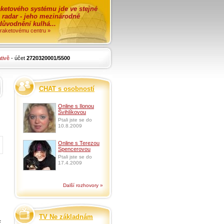
ketového systému jde ve stejné
o radar - jeho mezinárodně
zdůvodnění kulhá...
i raketovému centru »
tivě
- účet
2720320001/5500
CHAT s osobností
Online s Ilonou
Švihlíkovou
Ptali jste se do
10.8.2009
Online s Terezou
Spencerovou
Ptali jste se do
17.4.2009
Další rozhovory »
TV Ne základnám
E