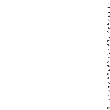
Dá
kr
roz
ná
Pr
kt
ob
Dn
A 
ji
pá
ma
„V
na
sv
ch
„V
Al
sk
my
tí
Dí
Be
St
Sr