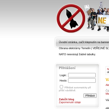
Úvodní stránka, začít klepnutím na banne
Obrana elektrárny Temelín
|
VEŘEJNÉ SL
NATO neexistují žádné tabulky.
Přihlášení
N
o
Login:
V
Heslo:
Al
Přihlásit automaticky při
příští návštěvě.
Čl
Mi
Založit blog
Vá
Zapomenuté údaje
dě