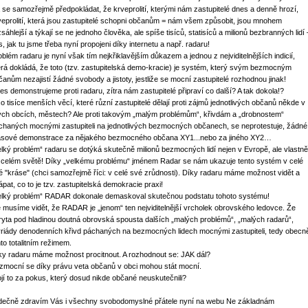
 se samozřejmě předpokládat, že krveprolití, kterými nám zastupitelé dnes a denně hrozí,
veprolití, která jsou zastupitelé schopni občanům = nám všem způsobit, jsou mnohem
sáhlejší a týkají se ne jednoho člověka, ale spíše tisíců, statisíců a milionů bezbranných lidí 
s, jak tu jsme třeba nyní propojeni díky internetu a např. radaru!
oblém radaru je nyní však tím nejkřiklavějším důkazem a jednou z nejviditelnějších indicií,
erá dokládá, že toto (tzv. zastupitelská demo-kracie) je systém, který svým bezmocným
čanům nezajistí žádné svobody a jistoty, jestliže se mocní zastupitelé rozhodnou jinak!
es demonstrujeme proti radaru, zítra nám zastupitelé připraví co další? A tak dokola!?
co tisíce menších věcí, které různí zastupitelé dělají proti zájmů jednotlivých občanů někde v
ných obcích, městech? Ale proti takovým „malým problémům“, křivdám a „drobnostem“
chaných mocnými zastupiteli na jednotlivých bezmocných občanech, se neprotestuje, žádné
sové demonstrace za nějakého bezmocného občana XY1...nebo za jiného XY2…
elký problém“ radaru se dotýká skutečně milionů bezmocných lidí nejen v Evropě, ale vlastně
 celém světě! Díky „velkému problému“ jménem Radar se nám ukazuje tento systém v celé
é "kráse" (chci samozřejmě říci: v celé své zrůdnosti). Díky radaru máme možnost vidět a
ápat, co to je tzv. zastupitelská demokracie praxi!
elký problém“ RADAR dokonale demaskoval skutečnou podstatu tohoto systému!
e musíme vidět, že RADAR je „jenom“ ten nejviditelnější vrcholek obrovského ledovce. Že
ryta pod hladinou doutná obrovská spousta dalších „malých problémů“, „malých radarů“,
riády denodenních křivd páchaných na bezmocných lidech mocnými zastupiteli, tedy obecn
mto totalitním režimem.
ky radaru máme možnost procitnout. A rozhodnout se: JAK dál?
zmocní se díky právu veta občanů v obci mohou stát mocní.
ojí to za pokus, který dosud nikde občané neuskutečnili?
dečně zdravím Vás i všechny svobodomyslné přátele nyní na webu Ne základnám