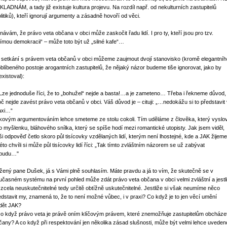
KLADNÁM, a tady již existuje kultura projevu. Na rozdíl např. od nekulturních zastupitelů
olitiků), kteří ignorují argumenty a zásadně hovoří od věci.
návám, že právo veta občana v obci může zaskočit řadu lidí. I pro ty, kteří jsou pro tzv.
římou demokracii“ – může toto být už „silné kafe“…
i setkání s právem veta občanů v obci můžeme zaujmout dvojí stanovisko (kromě elegantníh
oblíbeného postoje arogantních zastupitelů, že nějaký názor budeme tiše ignorovat, jako by
existoval):
 Lze jednoduše říci, že to „bohužel“ nejde a basta!…a je zameteno… Třeba i řekneme důvod,
oč nejde zavést právo veta občanů v obci. Váš důvod je – cituji: „…nedokážu si to představit
axi…“
kovým argumentováním lehce smeteme ze stolu cokoli. Tím uděláme z člověka, který vyslov
to myšlenku, bláhového snílka, který se spíše hodí mezi romantické utopisty. Jak jsem viděl,
ši odpověď četlo skoro půl tisícovky vzdělaných lidí, kterým není lhostejné, kde a JAK žijeme
této chvíli si může půl tisícovky lidí říci: „Tak tímto zvláštním názorem se už zabývat
budu…"
žený pane Dušek, já s Vámi plně souhlasím. Máte pravdu a já to vím, že skutečně se v
učasném systému na první pohled může zdát právo veta občana v obci velmi zvláštní a jestli
 zcela neuskutečnitelné tedy určitě obtížně uskutečnitelné. Jestliže si však neumíme něco
edstavit my, znamená to, že to není možné vůbec, i v praxi? Co když je to jen věcí umění
dět JAK?
co když právo veta je právě oním klíčovým právem, které znemožňuje zastupitelům obcháze
čany? A co když při respektování jen několika zásad slušnosti, může být velmi lehce uveden