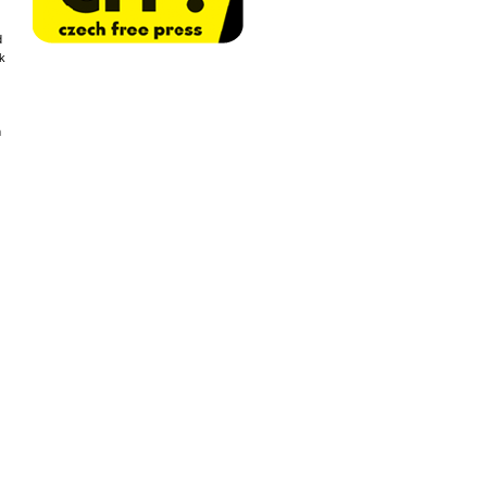
d
ak
m