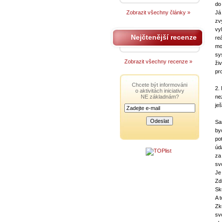
do
Zobrazit všechny články »
Já
zv
vy
Nejčtenější recenze
re
mo
sy
Zobrazit všechny recenze »
ži
pr
Chcete být informováni
2.
o aktivitách iniciativy
NE základnám?
ne
je
Sa
by
po
úd
za
sv
Je
Zd
Sk
A 
Zk
sv