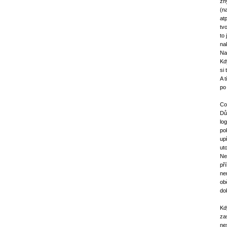
zh
(n
at
tv
to
na
Na
Kd
si
A 
po
Co
Dů
lo
po
up
uto
Ne
př
ne
ob
do
Kd
za
ne