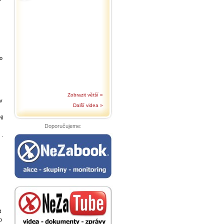
o
Zobrazit větší »
 v
Další videa »
il
Doporučujeme:
 .
t
o