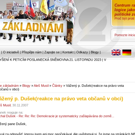
Centrum ra
logice jak
politické 
Proč být prot
Pomozte inicia
r
|
O iniciativě
|
Přispějte nám
|
Zapojte se
|
Kontakt
|
Odkazy
|
Blogy
|
YŠENÍ K PETICÍM POSLANECKÁ SNĚMOVNA 21. LISTOPADU 2023
|
V
e základnám
»
Blogy
»
Aleš Musil
»
Články
» Vážený p. Dušek(reakce na právo veta
bčanů v obci)
ážený p. Dušek(reakce na právo veta občanů v obci)
eš Musil
, 30.11.2007
ánek reaguje na:
chal Dušek - Re: Re: Re: Demokracie je systematicky zašlapávána do země...
žený pane Dušek,
kuji za odpověď, kterou jsem ani moc neočekával. Ale uvědomuji si, že jsme na stránkách N