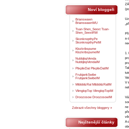
ZÁ
Noví bloggeři
(p
Uz
Brianswawn
BrianswawnWU
„p
Tsan-Shen_Seext Tsan-
Shen_SeextRW
Př
a 
SkonknopthyPe
SkonknopthyPeIM
ne
Klozkribspume
KlozkribspumeIM
1.
pr
NubbjlopVenda
NubbjlopVendaIM
pr
Ta
PlixplixDat PlixplixDatIM
tu
FrubjankSwibe
Va
FrubjankSwibeIM
V 
MibbblizRal MibbblizRalIM
ne
VlimglopTop VlimglopTopIM
Droozosow DroozosowIM
Vá
so
ne
Zobrazit všechny bloggery »
př
vě
Nejčtenější články
A 
ob