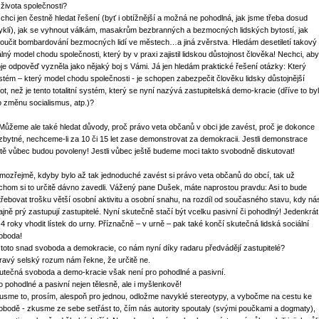
 života společnosti?
 chci jen čestně hledat řešení (byť i obtížnější a možná ne pohodlná, jak jsme třeba dosud
yklí), jak se vyhnout válkám, masakrům bezbranných a bezmocných lidských bytostí, jak
loučit bombardování bezmocných lidí ve městech…a jiná zvěrstva. Hledám desetiletí takový
álný model chodu společnosti, který by v praxi zajistil lidskou důstojnost člověka! Nechci, aby
je odpověď vyzněla jako nějaký boj s Vámi. Já jen hledám praktické řešení otázky: Který
stém – který model chodu společnosti - je schopen zabezpečit člověku lidsky důstojnější
vot, než je tento totalitní systém, který se nyní nazývá zastupitelská demo-kracie (dříve to byl
o změnu socialismus, atp.)?
 Můžeme ale také hledat důvody, proč právo veta občanů v obci jde zavést, proč je dokonce
zbytné, nechceme-li za 10 či 15 let zase demonstrovat za demokracii. Jestli demonstrace
ště vůbec budou povoleny! Jestli vůbec ještě budeme moci takto svobodně diskutovat!
mozřejmě, kdyby bylo až tak jednoduché zavést si právo veta občanů do obcí, tak už
chom si to určitě dávno zavedli. Vážený pane Dušek, máte naprostou pravdu: Asi to bude
třebovat trošku větší osobní aktivitu a osobní snahu, na rozdíl od současného stavu, kdy ná
ajně prý zastupují zastupitelé. Nyní skutečně stačí být vcelku pasivní či pohodlný! Jedenkrát
 4 roky vhodit lístek do urny. Příznačně – v urně – pak také končí skutečná lidská sociální
oboda!
 toto snad svoboda a demokracie, co nám nyní díky radaru předvádějí zastupitelé?
ravý selský rozum nám řekne, že určitě ne.
utečná svoboda a demo-kracie však není pro pohodlné a pasivní.
to pohodlné a pasivní nejen tělesně, ale i myšlenkově!
usme to, prosím, alespoň pro jednou, odložme navyklé stereotypy, a vybočme na cestu ke
obodě - zkusme ze sebe setřást to, čím nás autority spoutaly (svými poučkami a dogmaty),