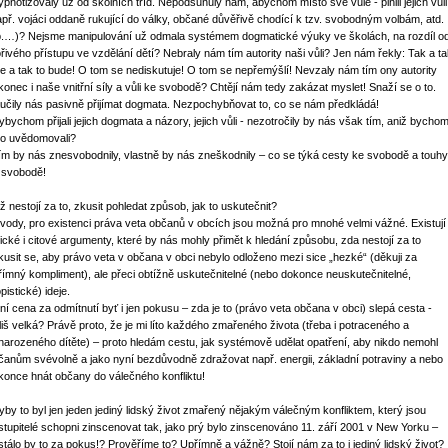
ypnotizovaly už od školních tříd. Nepodsunuly nám, abychom místo své vůle - plnili jejich vůli
apř. vojáci oddaně rukující do války, občané důvěřivě chodící k tzv. svobodným volbám, atd.
p.…)? Nejsme manipulování už odmala systémem dogmatické výuky ve školách, na rozdíl o
ořivého přístupu ve vzdělání dětí? Nebraly nám tím autority naši vůli? Jen nám řekly: Tak a t
 je a tak to bude! O tom se nediskutuje! O tom se nepřemýšlí! Nevzaly nám tím ony autority
konec i naše vnitřní síly a vůli ke svobodě? Chtějí nám tedy zakázat myslet! Snaží se o to.
učily nás pasivně přijímat dogmata. Nezpochybňovat to, co se nám předkládá!
ybychom přijali jejich dogmata a názory, jejich vůli - nezotročily by nás však tím, aniž bycho
 to uvědomovali?
tím by nás znesvobodnily, vlastně by nás zneškodnily – co se týká cesty ke svobodě a touhy
 svobodě!
ž nestojí za to, zkusit pohledat způsob, jak to uskutečnit?
vody, pro existenci práva veta občanů v obcích jsou možná pro mnohé velmi vážné. Existují
gické i citové argumenty, které by nás mohly přimět k hledání způsobu, zda nestojí za to
kusit se, aby právo veta v občana v obci nebylo odloženo mezi sice „hezké“ (děkuji za
římný kompliment), ale přeci obtížně uskutečnitelné (nebo dokonce neuskutečnitelné,
pistické) ideje.
ní cena za odmítnutí byť i jen pokusu – zda je to (právo veta občana v obci) slepá cesta -
íliš velká? Právě proto, že je mi líto každého zmařeného života (třeba i potraceného a
narozeného dítěte) – proto hledám cestu, jak systémově udělat opatření, aby nikdo nemohl
čanům svévolně a jako nyní bezdůvodně zdražovat např. energii, základní potraviny a nebo
konce hnát občany do válečného konfliktu!
yby to byl jen jeden jediný lidský život zmařený nějakým válečným konfliktem, který jsou
stupitelé schopni zinscenovat tak, jako prý bylo zinscenováno 11. září 2001 v New Yorku –
stálo by to za pokus!? Prověříme to? Upřímně a vážně? Stojí nám za to i jediný lidský život?