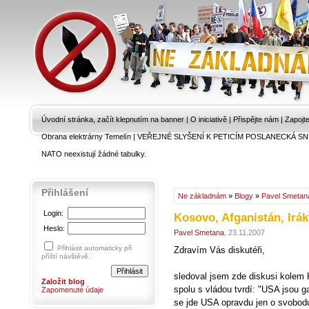
Úvodní stránka, začít klepnutím na banner
|
O iniciativě
|
Přispějte nám
|
Zapojt
Obrana elektrárny Temelín
|
VEŘEJNÉ SLYŠENÍ K PETICÍM POSLANECKÁ SN
NATO neexistují žádné tabulky.
Přihlášení
Ne základnám
»
Blogy
»
Pavel Smetan
Login:
Kosovo, Afganistán, Irák
Heslo:
Pavel Smetana
, 23.11.2007
Přihlásit automaticky při
Zdravím Vás diskutéři,
příští návštěvě.
sledoval jsem zde diskusi kole
Založit blog
spolu s vládou tvrdí: "USA jsou 
Zapomenuté údaje
se jde USA opravdu jen o svobodu