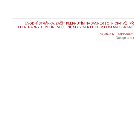
ÚVODNÍ STRÁNKA, ZAČÍT KLEPNUTÍM NA BANNER
|
O INICIATIVĚ
|
PŘ
ELEKTRÁRNY TEMELÍN
|
VEŘEJNÉ SLYŠENÍ K PETICÍM POSLANECKÁ SNĚ
Iniciativa NE základnám
Design and c