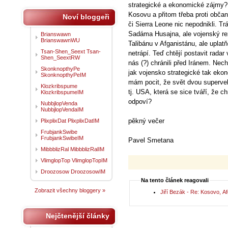
strategické a ekonomické zájmy? 
Kosovu a přitom třeba proti obč
Noví bloggeři
či Sierra Leone nic nepodnikli. Trá
Sadáma Husajna, ale vojenský rež
Brianswawn
BrianswawnWU
Talibánu v Afganistánu, ale upla
Tsan-Shen_Seext Tsan-
netrápí. Teď chtějí postavit rada
Shen_SeextRW
nás (?) chránili před Iránem. Nec
SkonknopthyPe
jak vojensko strategické tak ek
SkonknopthyPeIM
mám pocit, že svět dvou superv
Klozkribspume
tj. USA, která se sice tváří, že c
KlozkribspumeIM
odpoví?
NubbjlopVenda
NubbjlopVendaIM
pěkný večer
PlixplixDat PlixplixDatIM
FrubjankSwibe
FrubjankSwibeIM
Pavel Smetana
MibbblizRal MibbblizRalIM
VlimglopTop VlimglopTopIM
Droozosow DroozosowIM
Na tento článek reagovali
Zobrazit všechny bloggery »
Jiří Bezák - Re: Kosovo, Af
Nejčtenější články