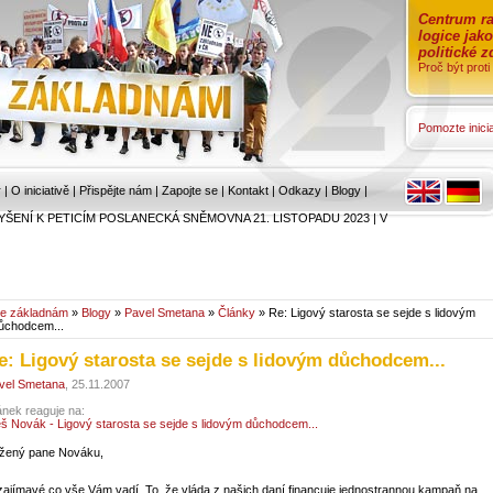
Centrum ra
logice jak
politické 
Proč být prot
Pomozte inicia
r
|
O iniciativě
|
Přispějte nám
|
Zapojte se
|
Kontakt
|
Odkazy
|
Blogy
|
YŠENÍ K PETICÍM POSLANECKÁ SNĚMOVNA 21. LISTOPADU 2023
|
V
e základnám
»
Blogy
»
Pavel Smetana
»
Články
» Re: Ligový starosta se sejde s lidovým
ůchodcem...
e: Ligový starosta se sejde s lidovým důchodcem...
vel Smetana
, 25.11.2007
ánek reaguje na:
eš Novák - Ligový starosta se sejde s lidovým důchodcem...
žený pane Nováku,
 zajímavé co vše Vám vadí. To, že vláda z našich daní financuje jednostrannou kampaň na