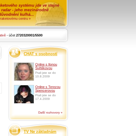
ketového systému jde ve stejné
o radar - jeho mezinárodně
zdůvodnění kulhá...
i raketovému centru »
tivě
- účet
2720320001/5500
CHAT s osobností
Online s Ilonou
Švihlíkovou
Ptali jste se do
10.8.2009
Online s Terezou
Spencerovou
Ptali jste se do
17.4.2009
Další rozhovory »
TV Ne základnám