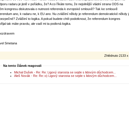
dporu radaru je jistě v pořádku, že? A co říkáte tomu, že nejsilnější vládní strana ODS na
ém kongresu diskutovala o nutnosti referenda k evropské smlouvě? Tak ke smlouvě
ferendum ano, k radaru ne, k EU ano. Nu zvláštní někdy je referendum demokratické někdy j
bezpečné? Zvláštní to logika. A pokud budete chtít podotknout, že referendum kongres
řijal tak máte pravdu, ale vadí mi ta podivná logika.
pozdravem
vel Smetana
Zhlédnuto 2133 x
Na tento článek reagovali
Michal Dušek - Re: Re: Ligový starosta se sejde s lidovým důchodcem...
Aleš Novák - Re: Re::o) Ligový starosta se sejde s lidovým důchodcem...