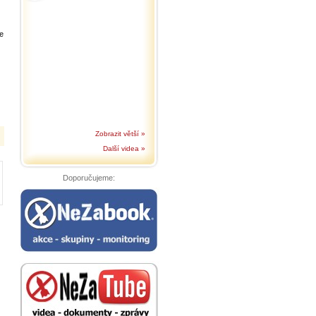
e
Zobrazit větší »
Další videa »
Doporučujeme: