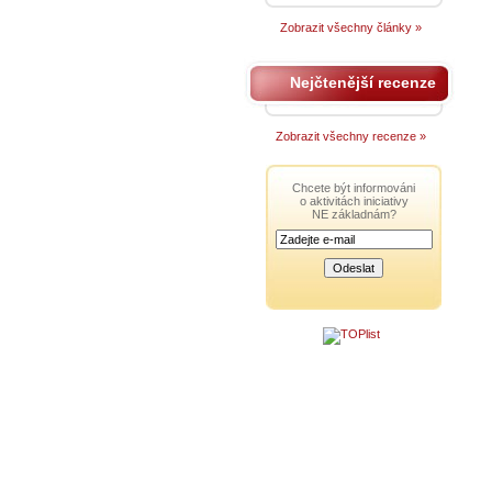
Zobrazit všechny články »
Nejčtenější recenze
Zobrazit všechny recenze »
Chcete být informováni
o aktivitách iniciativy
NE základnám?