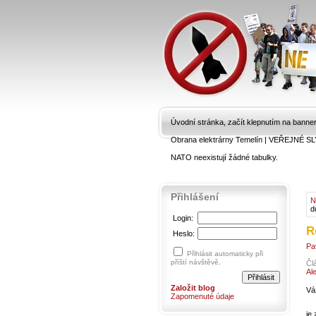
Úvodní stránka, začít klepnutím na banne
Obrana elektrárny Temelín
|
VEŘEJNÉ SL
NATO neexistují žádné tabulky.
Přihlášení
N
d
Login:
R
Heslo:
Pa
Přihlásit automaticky při
příští návštěvě.
Čl
Al
Založit blog
Vá
Zapomenuté údaje
je