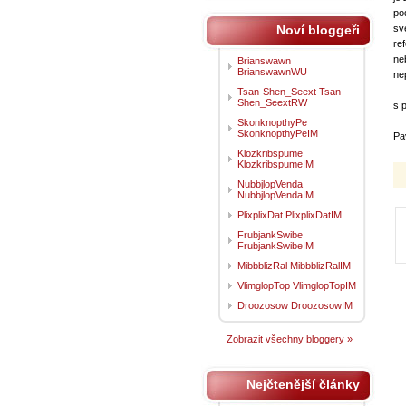
po
Noví bloggeři
sv
re
ne
Brianswawn
BrianswawnWU
nep
Tsan-Shen_Seext Tsan-
Shen_SeextRW
s 
SkonknopthyPe
SkonknopthyPeIM
Pa
Klozkribspume
KlozkribspumeIM
NubbjlopVenda
NubbjlopVendaIM
PlixplixDat PlixplixDatIM
FrubjankSwibe
FrubjankSwibeIM
MibbblizRal MibbblizRalIM
VlimglopTop VlimglopTopIM
Droozosow DroozosowIM
Zobrazit všechny bloggery »
Nejčtenější články