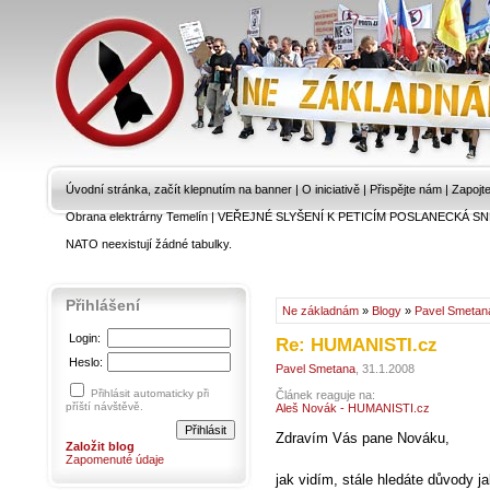
Úvodní stránka, začít klepnutím na banner
|
O iniciativě
|
Přispějte nám
|
Zapojt
Obrana elektrárny Temelín
|
VEŘEJNÉ SLYŠENÍ K PETICÍM POSLANECKÁ SN
NATO neexistují žádné tabulky.
Přihlášení
Ne základnám
»
Blogy
»
Pavel Smetan
Login:
Re: HUMANISTI.cz
Heslo:
Pavel Smetana
, 31.1.2008
Přihlásit automaticky při
Článek reaguje na:
příští návštěvě.
Aleš Novák - HUMANISTI.cz
Zdravím Vás pane Nováku,
Založit blog
Zapomenuté údaje
jak vidím, stále hledáte důvody ja