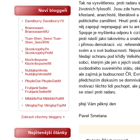
Tak na vysvětlenou. proti radaru s
životních fylosofií. Jsou zde hum
Noví bloggeři
křestané, anarchisté, liberálové a
politického zaměření. Hnutí proti 
Davidburry DavidburryYX
něj zapojují nepropagují ani tu ani
Brianswawn
BrianswawnWU
Spojuje je myšlenka odporu k ci
proti násilí jako takovému a snah
Tsan-Shen_Seext Tsan-
Shen_SeextRW
i přímou demokracii. viz. referend
SkonknopthyPe
svém a o své budoucnosti. Nejsou 
SkonknopthyPeIM
hledají ochranu pod křídly Velké
Klozkribspume
sobci, kterým jde jen o jejich os
KlozkribspumeIM
svobodného suveréního státu, obč
NubbjlopVenda
ale zajímá je budoucnost ČR, Ev
NubbjlopVendaIM
předchozím diskusím se domnívá
PlixplixDat PlixplixDatIM
motivaci těchto lidí pochopit, ale
FrubjankSwibe
FrubjankSwibeIM
se staví proti radaru.
MibbblizRal MibbblizRalIM
přeji Vám pěkný den
VlimglopTop VlimglopTopIM
Pavel Smetana
Zobrazit všechny bloggery »
Nejčtenější články