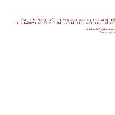
ÚVODNÍ STRÁNKA, ZAČÍT KLEPNUTÍM NA BANNER
|
O INICIATIVĚ
|
PŘ
ELEKTRÁRNY TEMELÍN
|
VEŘEJNÉ SLYŠENÍ K PETICÍM POSLANECKÁ SNĚ
Iniciativa NE základnám
Design and c