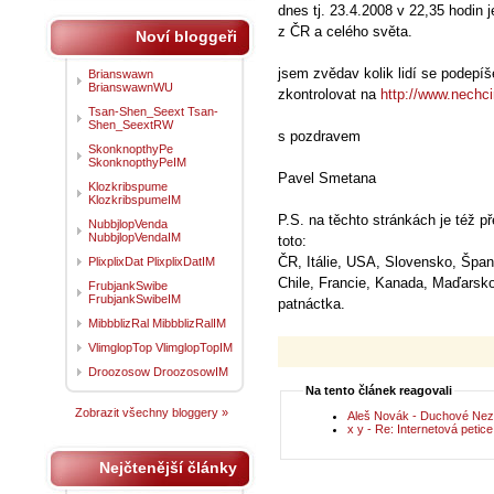
dnes tj. 23.4.2008 v 22,35 hodin j
z ČR a celého světa.
Noví bloggeři
jsem zvědav kolik lidí se podepíš
Brianswawn
BrianswawnWU
zkontrolovat na
http://www.nechci
Tsan-Shen_Seext Tsan-
Shen_SeextRW
s pozdravem
SkonknopthyPe
SkonknopthyPeIM
Pavel Smetana
Klozkribspume
KlozkribspumeIM
P.S. na těchto stránkách je též p
NubbjlopVenda
NubbjlopVendaIM
toto:
ČR, Itálie, USA, Slovensko, Špan
PlixplixDat PlixplixDatIM
Chile, Francie, Kanada, Maďarsko
FrubjankSwibe
FrubjankSwibeIM
patnáctka.
MibbblizRal MibbblizRalIM
VlimglopTop VlimglopTopIM
Droozosow DroozosowIM
Na tento článek reagovali
Zobrazit všechny bloggery »
Aleš Novák - Duchové Ne
x y - Re: Internetová petice 
Nejčtenější články