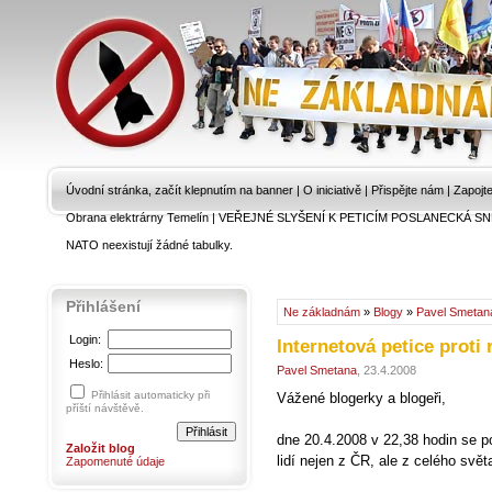
Úvodní stránka, začít klepnutím na banner
|
O iniciativě
|
Přispějte nám
|
Zapojt
Obrana elektrárny Temelín
|
VEŘEJNÉ SLYŠENÍ K PETICÍM POSLANECKÁ SN
NATO neexistují žádné tabulky.
Přihlášení
Ne základnám
»
Blogy
»
Pavel Smetan
Login:
Internetová petice proti r
Heslo:
Pavel Smetana
, 23.4.2008
Přihlásit automaticky při
Vážené blogerky a blogeři,
příští návštěvě.
dne 20.4.2008 v 22,38 hodin se po
Založit blog
lidí nejen z ČR, ale z celého svět
Zapomenuté údaje