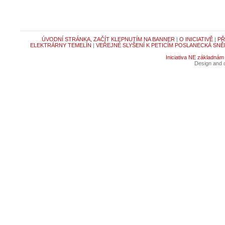
ÚVODNÍ STRÁNKA, ZAČÍT KLEPNUTÍM NA BANNER
|
O INICIATIVĚ
|
PŘ
ELEKTRÁRNY TEMELÍN
|
VEŘEJNÉ SLYŠENÍ K PETICÍM POSLANECKÁ SNĚ
Iniciativa NE základnám
Design and c