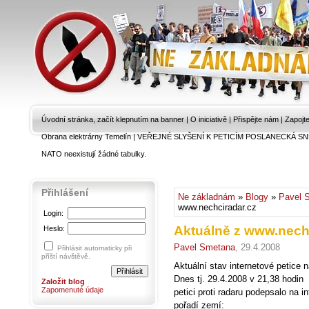
Úvodní stránka, začít klepnutím na banner
|
O iniciativě
|
Přispějte nám
|
Zapojt
Obrana elektrárny Temelín
|
VEŘEJNÉ SLYŠENÍ K PETICÍM POSLANECKÁ SN
NATO neexistují žádné tabulky.
Přihlášení
Ne základnám
»
Blogy
»
Pavel 
www.nechciradar.cz
Login:
Aktuálně z www.nech
Heslo:
Pavel Smetana
, 29.4.2008
Přihlásit automaticky při
příští návštěvě.
Aktuální stav internetové petice 
Dnes tj. 29.4.2008 v 21,38 hodin
Založit blog
Zapomenuté údaje
petici proti radaru podepsalo na in
pořadí zemí: