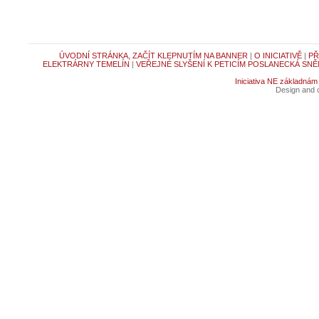
ÚVODNÍ STRÁNKA, ZAČÍT KLEPNUTÍM NA BANNER
|
O INICIATIVĚ
|
PŘ
ELEKTRÁRNY TEMELÍN
|
VEŘEJNÉ SLYŠENÍ K PETICÍM POSLANECKÁ SNĚ
Iniciativa NE základnám
Design and c