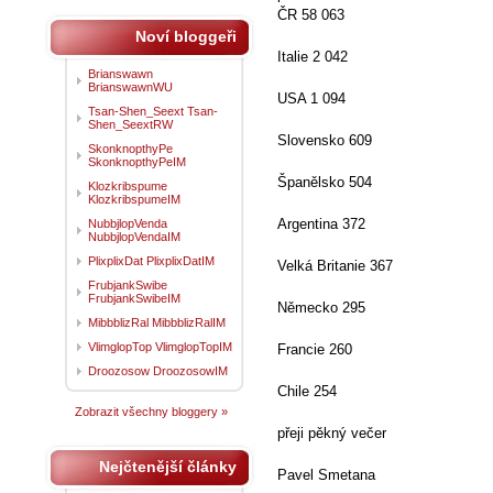
ČR 58 063
Noví bloggeři
Italie 2 042
Brianswawn
BrianswawnWU
USA 1 094
Tsan-Shen_Seext Tsan-
Shen_SeextRW
Slovensko 609
SkonknopthyPe
SkonknopthyPeIM
Španělsko 504
Klozkribspume
KlozkribspumeIM
Argentina 372
NubbjlopVenda
NubbjlopVendaIM
PlixplixDat PlixplixDatIM
Velká Britanie 367
FrubjankSwibe
FrubjankSwibeIM
Německo 295
MibbblizRal MibbblizRalIM
VlimglopTop VlimglopTopIM
Francie 260
Droozosow DroozosowIM
Chile 254
Zobrazit všechny bloggery »
přeji pěkný večer
Nejčtenější články
Pavel Smetana