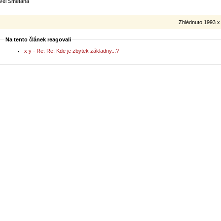
vel Smetana
Zhlédnuto 1993 x
Na tento článek reagovali
x y - Re: Re: Kde je zbytek základny...?