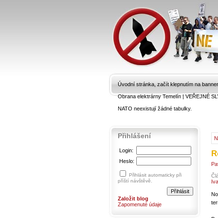
Úvodní stránka, začít klepnutím na banne
Obrana elektrárny Temelín
|
VEŘEJNÉ SL
NATO neexistují žádné tabulky.
Přihlášení
N
Login:
R
Heslo:
Pa
Přihlásit automaticky při
Čl
příští návštěvě.
Iv
No
Založit blog
te
Zapomenuté údaje