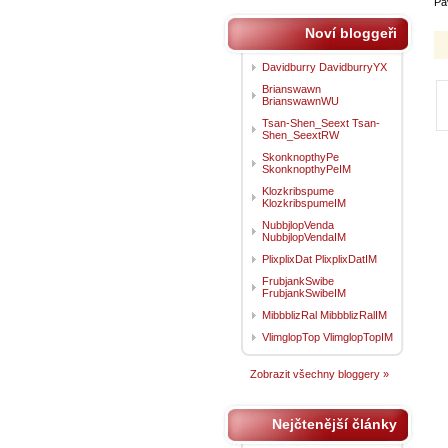
Pa
Noví bloggeři
Davidburry DavidburryYX
Brianswawn
BrianswawnWU
Tsan-Shen_Seext Tsan-
Shen_SeextRW
SkonknopthyPe
SkonknopthyPeIM
Klozkribspume
KlozkribspumeIM
NubbjlopVenda
NubbjlopVendaIM
PlixplixDat PlixplixDatIM
FrubjankSwibe
FrubjankSwibeIM
MibbblizRal MibbblizRalIM
VlimglopTop VlimglopTopIM
Zobrazit všechny bloggery »
Nejčtenější články