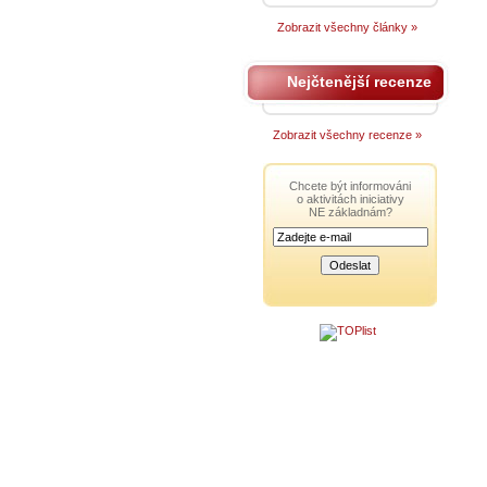
Zobrazit všechny články »
Nejčtenější recenze
Zobrazit všechny recenze »
Chcete být informováni
o aktivitách iniciativy
NE základnám?