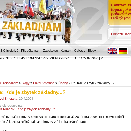
Centrum ra
logice jak
politické 
Proč být prot
Pomozte inicia
r
|
O iniciativě
|
Přispějte nám
|
Zapojte se
|
Kontakt
|
Odkazy
|
Blogy
|
YŠENÍ K PETICÍM POSLANECKÁ SNĚMOVNA 21. LISTOPADU 2023
|
V
e základnám
»
Blogy
»
Pavel Smetana
»
Články
» Re: Kde je zbytek základny...?
e: Kde je zbytek základny...?
vel Smetana
, 29.4.2008
ánek reaguje na:
an Runczik - Kde je zbytek základny...?
 mě by stačilo, kdyby smlouvu o radaru podepsali až 30. února 2009. To je nejvhodnější
rmín. A je zcela reálný, tak jako hrozby z "darebáckých" států