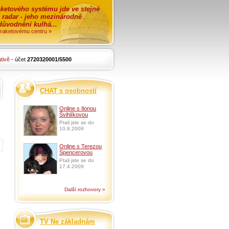
ketového systému jde ve stejné
o radar - jeho mezinárodně
zdůvodnění kulhá...
i raketovému centru »
tivě
- účet
2720320001/5500
CHAT s osobností
Online s Ilonou
Švihlíkovou
Ptali jste se do
10.8.2009
Online s Terezou
Spencerovou
Ptali jste se do
17.4.2009
Další rozhovory »
TV Ne základnám