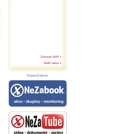
Zobrazit větší »
Další videa »
Doporučujeme: