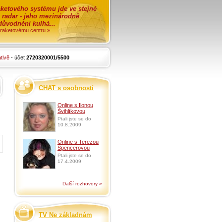
ketového systému jde ve stejné
o radar - jeho mezinárodně
zdůvodnění kulhá...
i raketovému centru »
tivě
- účet
2720320001/5500
CHAT s osobností
Online s Ilonou
Švihlíkovou
Ptali jste se do
10.8.2009
Online s Terezou
Spencerovou
Ptali jste se do
17.4.2009
Další rozhovory »
TV Ne základnám