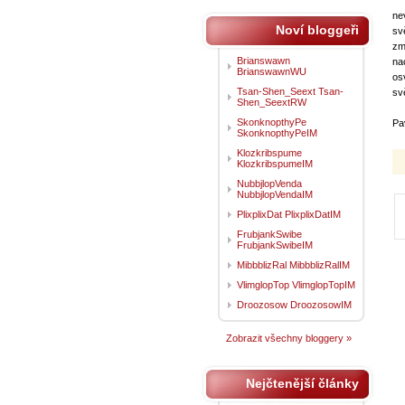
ne
Noví bloggeři
sv
zm
Brianswawn
na
BrianswawnWU
os
Tsan-Shen_Seext Tsan-
sv
Shen_SeextRW
SkonknopthyPe
Pa
SkonknopthyPeIM
Klozkribspume
KlozkribspumeIM
NubbjlopVenda
NubbjlopVendaIM
PlixplixDat PlixplixDatIM
FrubjankSwibe
FrubjankSwibeIM
MibbblizRal MibbblizRalIM
VlimglopTop VlimglopTopIM
Droozosow DroozosowIM
Zobrazit všechny bloggery »
Nejčtenější články