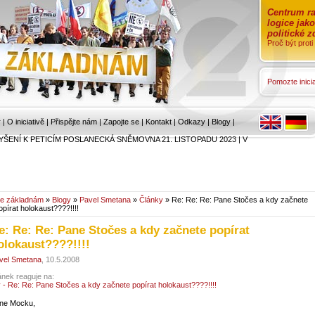
Centrum ra
logice jak
politické 
Proč být prot
Pomozte inicia
r
|
O iniciativě
|
Přispějte nám
|
Zapojte se
|
Kontakt
|
Odkazy
|
Blogy
|
YŠENÍ K PETICÍM POSLANECKÁ SNĚMOVNA 21. LISTOPADU 2023
|
V
e základnám
»
Blogy
»
Pavel Smetana
»
Články
» Re: Re: Re: Pane Stočes a kdy začnete
opírat holokaust????!!!!
e: Re: Re: Pane Stočes a kdy začnete popírat
olokaust????!!!!
vel Smetana
, 10.5.2008
ánek reaguje na:
y - Re: Re: Pane Stočes a kdy začnete popírat holokaust????!!!!
ne Mocku,