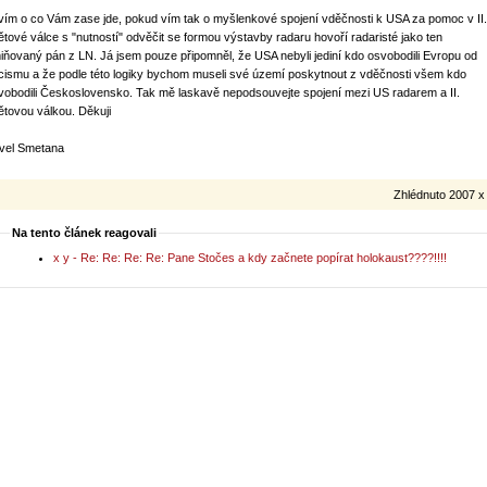
vím o co Vám zase jde, pokud vím tak o myšlenkové spojení vděčnosti k USA za pomoc v II.
ětové válce s "nutností" odvěčit se formou výstavby radaru hovoří radaristé jako ten
iňovaný pán z LN. Já jsem pouze připomněl, že USA nebyli jediní kdo osvobodili Evropu od
cismu a že podle této logiky bychom museli své území poskytnout z vděčnosti všem kdo
vobodili Československo. Tak mě laskavě nepodsouvejte spojení mezi US radarem a II.
ětovou válkou. Děkuji
vel Smetana
Zhlédnuto 2007 x
Na tento článek reagovali
x y - Re: Re: Re: Re: Pane Stočes a kdy začnete popírat holokaust????!!!!