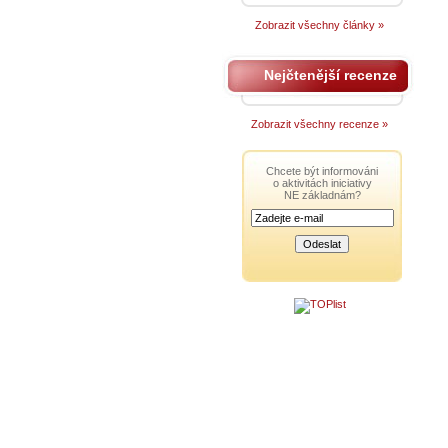
Zobrazit všechny články »
Nejčtenější recenze
Zobrazit všechny recenze »
Chcete být informováni
o aktivitách iniciativy
NE základnám?