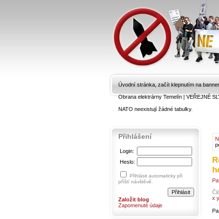
Úvodní stránka, začít klepnutím na banne
Obrana elektrárny Temelín
|
VEŘEJNÉ SL
NATO neexistují žádné tabulky.
Přihlášení
N
p
Login:
R
Heslo:
h
Přihlásit automaticky při
Pa
příští návštěvě.
Čl
x 
Založit blog
Zapomenuté údaje
Pa