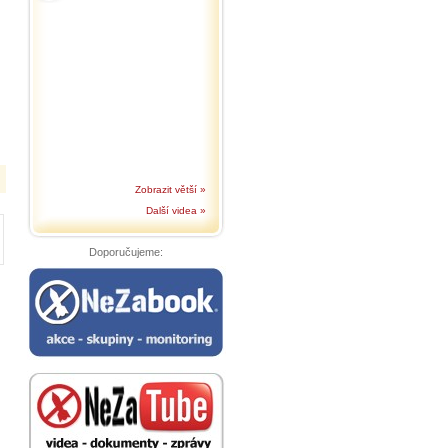
Zobrazit větší »
Další videa »
Doporučujeme: