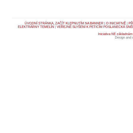
ÚVODNÍ STRÁNKA, ZAČÍT KLEPNUTÍM NA BANNER
|
O INICIATIVĚ
|
PŘ
ELEKTRÁRNY TEMELÍN
|
VEŘEJNÉ SLYŠENÍ K PETICÍM POSLANECKÁ SNĚ
Iniciativa NE základnám
Design and c