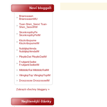
Noví bloggeři
Brianswawn
BrianswawnWU
Tsan-Shen_Seext Tsan-
Shen_SeextRW
SkonknopthyPe
SkonknopthyPeIM
Klozkribspume
KlozkribspumeIM
NubbjlopVenda
NubbjlopVendaIM
PlixplixDat PlixplixDatIM
FrubjankSwibe
FrubjankSwibeIM
MibbblizRal MibbblizRalIM
VlimglopTop VlimglopTopIM
Droozosow DroozosowIM
Zobrazit všechny bloggery »
Nejčtenější články