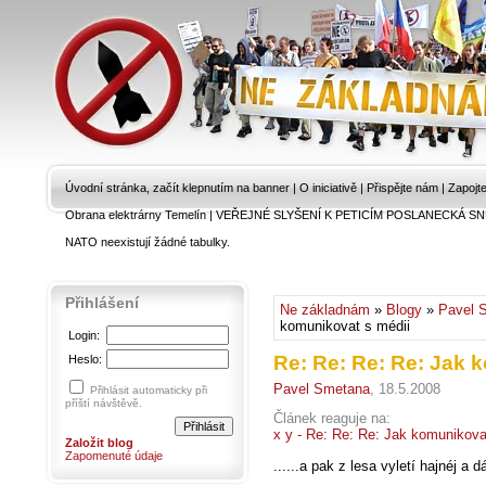
Úvodní stránka, začít klepnutím na banner
|
O iniciativě
|
Přispějte nám
|
Zapojt
Obrana elektrárny Temelín
|
VEŘEJNÉ SLYŠENÍ K PETICÍM POSLANECKÁ SN
NATO neexistují žádné tabulky.
Přihlášení
Ne základnám
»
Blogy
»
Pavel 
komunikovat s médii
Login:
Re: Re: Re: Re: Jak 
Heslo:
Pavel Smetana
, 18.5.2008
Přihlásit automaticky při
příští návštěvě.
Článek reaguje na:
x y - Re: Re: Re: Jak komunikova
Založit blog
Zapomenuté údaje
......a pak z lesa vyletí hajnéj a 