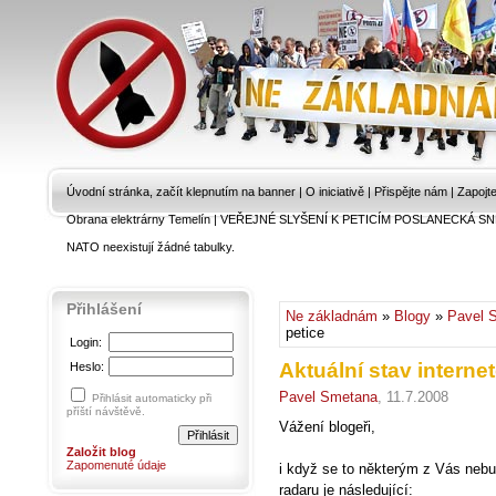
Úvodní stránka, začít klepnutím na banner
|
O iniciativě
|
Přispějte nám
|
Zapojt
Obrana elektrárny Temelín
|
VEŘEJNÉ SLYŠENÍ K PETICÍM POSLANECKÁ SN
NATO neexistují žádné tabulky.
Přihlášení
Ne základnám
»
Blogy
»
Pavel 
petice
Login:
Aktuální stav interne
Heslo:
Pavel Smetana
, 11.7.2008
Přihlásit automaticky při
příští návštěvě.
Vážení blogeři,
Založit blog
Zapomenuté údaje
i když se to některým z Vás nebude
radaru je následující: