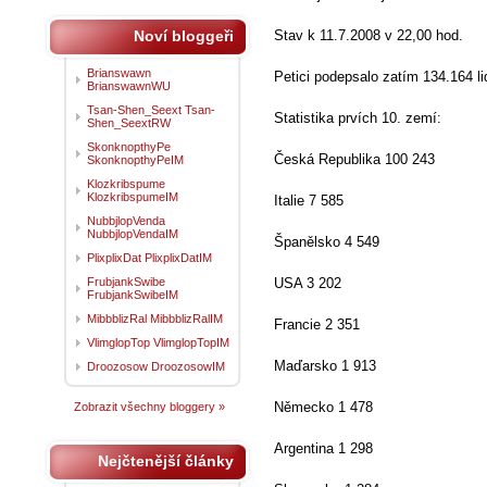
Noví bloggeři
Stav k 11.7.2008 v 22,00 hod.
Brianswawn
Petici podepsalo zatím 134.164 li
BrianswawnWU
Tsan-Shen_Seext Tsan-
Statistika prvích 10. zemí:
Shen_SeextRW
SkonknopthyPe
Česká Republika 100 243
SkonknopthyPeIM
Klozkribspume
KlozkribspumeIM
Italie 7 585
NubbjlopVenda
NubbjlopVendaIM
Španělsko 4 549
PlixplixDat PlixplixDatIM
FrubjankSwibe
USA 3 202
FrubjankSwibeIM
MibbblizRal MibbblizRalIM
Francie 2 351
VlimglopTop VlimglopTopIM
Maďarsko 1 913
Droozosow DroozosowIM
Německo 1 478
Zobrazit všechny bloggery »
Argentina 1 298
Nejčtenější články