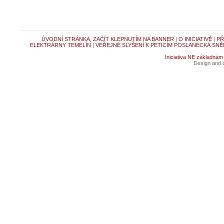
ÚVODNÍ STRÁNKA, ZAČÍT KLEPNUTÍM NA BANNER
|
O INICIATIVĚ
|
PŘ
ELEKTRÁRNY TEMELÍN
|
VEŘEJNÉ SLYŠENÍ K PETICÍM POSLANECKÁ SNĚ
Iniciativa NE základnám
Design and c