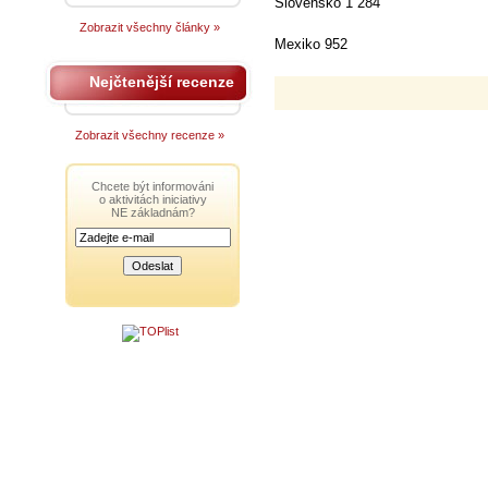
Slovensko 1 284
Zobrazit všechny články »
Mexiko 952
Nejčtenější recenze
Zobrazit všechny recenze »
Chcete být informováni
o aktivitách iniciativy
NE základnám?