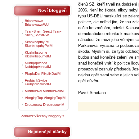
členů SZ, kteří trvali na dodržen
Noví bloggeři
2006. Není ho škoda, nikdy nebyl 
typu US-DEU maskující se zelenou
Brianswawn
politice, ale neřekl jim, že tou 
BrianswawnWU
došlo ke změnám, odešel Kalouse
Tsan-Shen_Seext Tsan-
demokratickou retoriku k masková
Shen_SeextRW
náhodou, že mezi jeho věrnými co
SkonknopthyPe
Parkanová, výrazná to podporovat
SkonknopthyPeIM
škoda. Myslím si, že tyto odchod
Klozkribspume
KlozkribspumeIM
budou snad konečně zelení ve s
snad konečně vrátí k politice lid
NubbjlopVenda
NubbjlopVendaIM
prosazoval zesnulý předseda Jos
PlixplixDat PlixplixDatIM
najdou opět sami sebe a jejich vo
FrubjankSwibe
opět důvěru.
FrubjankSwibeIM
MibbblizRal MibbblizRalIM
Pavel Smetana
VlimglopTop VlimglopTopIM
Droozosow DroozosowIM
Zobrazit všechny bloggery »
Nejčtenější články