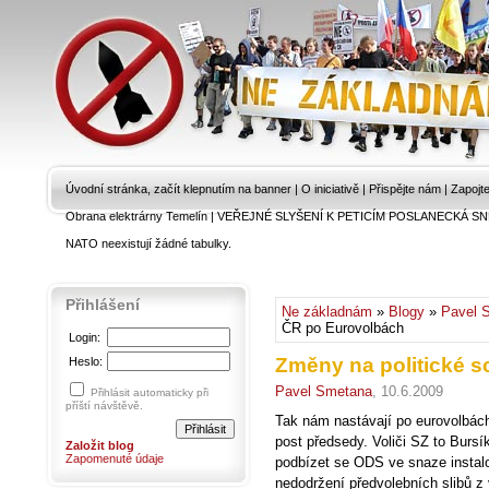
Úvodní stránka, začít klepnutím na banner
|
O iniciativě
|
Přispějte nám
|
Zapojt
Obrana elektrárny Temelín
|
VEŘEJNÉ SLYŠENÍ K PETICÍM POSLANECKÁ SN
NATO neexistují žádné tabulky.
Přihlášení
Ne základnám
»
Blogy
»
Pavel 
ČR po Eurovolbách
Login:
Změny na politické 
Heslo:
Pavel Smetana
, 10.6.2009
Přihlásit automaticky při
příští návštěvě.
Tak nám nastávají po eurovolbác
post předsedy. Voliči SZ to Bursí
Založit blog
Zapomenuté údaje
podbízet se ODS ve snaze instalo
nedodržení předvolebních slibů z 