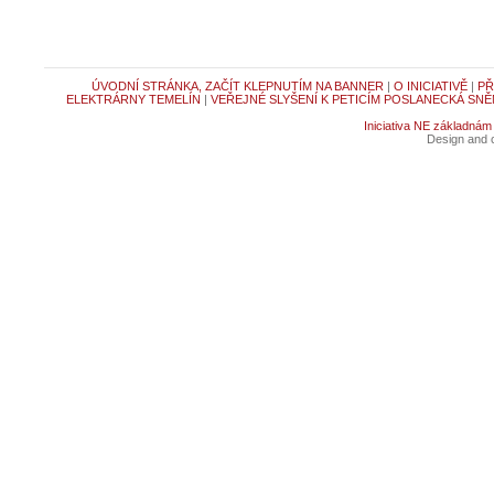
ÚVODNÍ STRÁNKA, ZAČÍT KLEPNUTÍM NA BANNER
|
O INICIATIVĚ
|
PŘ
ELEKTRÁRNY TEMELÍN
|
VEŘEJNÉ SLYŠENÍ K PETICÍM POSLANECKÁ SNĚ
Iniciativa NE základnám
Design and c