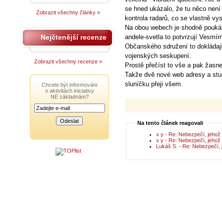
se hned ukázalo, že tu něco není
Zobrazit všechny články »
kontrola radarů, co se vlastně vys
Na obou webech je shodně poukáz
Nejčtenější recenze
andele-svetla to potvrzují Vesmír
Občanského sdružení to dokládají
vojenských seskupení.
Zobrazit všechny recenze »
Prostě přečíst to vše a pak žasne
Takže dvě nové web adresy a stu
sluníčku přeji všem.
Chcete být informováni
o aktivitách iniciativy
NE základnám?
Na tento článek reagovali
x y - Re: Nebezpečí, jeho
x y - Re: Nebezpečí, jeho
Lukáš S. - Re: N