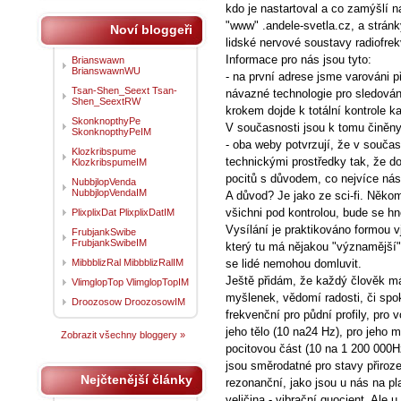
kdo je nastartoval a co zamýšlí n
"www" .andele-svetla.cz, a strá
Noví bloggeři
lidské nervové soustavy radiofre
Informace pro nás jsou tyto:
Brianswawn
BrianswawnWU
- na první adrese jsme varováni př
Tsan-Shen_Seext Tsan-
návazné technologie pro sledování
Shen_SeextRW
krokem dojde k totální kontrole k
SkonknopthyPe
V současnosti jsou k tomu činěn
SkonknopthyPeIM
- oba weby potvrzují, že v součas
Klozkribspume
technickými prostředky tak, že d
KlozkribspumeIM
pocitů s důvodem, co nejvíce nás 
NubbjlopVenda
NubbjlopVendaIM
A důvod? Je jako ze sci-fi. Něk
všichni pod kontrolou, bude se hn
PlixplixDat PlixplixDatIM
Vysílání je praktikováno formou 
FrubjankSwibe
FrubjankSwibeIM
který tu má nějakou "významější" 
MibbblizRal MibbblizRalIM
se lidé nemohou domluvit.
Ještě přidám, že každý člověk má
VlimglopTop VlimglopTopIM
myšlenek, vědomí radosti, či spo
Droozosow DroozosowIM
frekvenční pro půdní profily, pro v
jeho tělo (10 na24 Hz), pro jeho
Zobrazit všechny bloggery »
pocitovou část (10 na 1 200 000H
jsou směrodatné pro stavy přiroz
Nejčtenější články
rezonanční, jako jsou u nás na p
veličina - vibrační quocient. Ale 