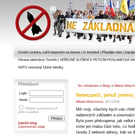
Úvodní stránka, začít klepnutím na banner
|
O iniciativě
|
Přispějte nám
|
Zapojt
Obrana elektrárny Temelín
|
VEŘEJNÉ SLYŠENÍ K PETICÍM POSLANECKÁ SN
NATO neexistují žádné tabulky.
Přihlášení
Ne základnám
»
Blogy
»
Milada Meluzí
Login:
Nebezpečí, jehož jméno
Heslo:
Milada Meluzínová
, 28.3.2008
Přihlásit automaticky při
Milí moji, všechny bych vás chtě
příští návštěvě.
radarových základen a související
Byla jsem překvapena, jak velké n
Založit blog
víme jen malou část toho, co hodl
Zapomenuté údaje
Uvedu 2 webové adresy, kde se doč