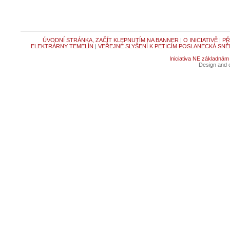
ÚVODNÍ STRÁNKA, ZAČÍT KLEPNUTÍM NA BANNER
|
O INICIATIVĚ
|
PŘ
ELEKTRÁRNY TEMELÍN
|
VEŘEJNÉ SLYŠENÍ K PETICÍM POSLANECKÁ SNĚ
Iniciativa NE základnám
Design and c