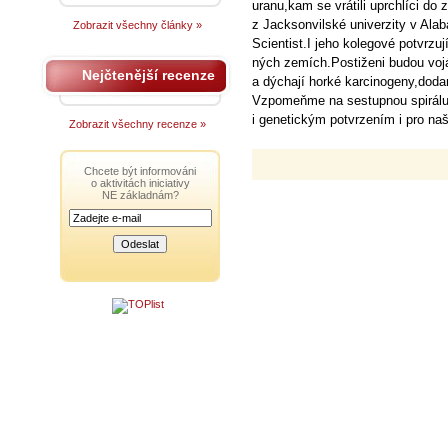
uranu,kam se vrátili uprchlíci do
z Jacksonvilské univerzity v Al
Zobrazit všechny články »
Scientist.I jeho kolegové potvrzu
ných zemích.Postiženi budou vojác
Nejčtenější recenze
a dýchají horké karcinogeny,doda
Vzpomeňme na sestupnou spirálu
i genetickým potvrzením i pro na
Zobrazit všechny recenze »
Chcete být informováni
o aktivitách iniciativy
NE základnám?