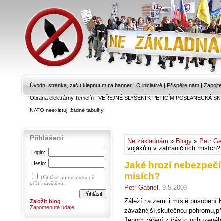
Úvodní stránka, začít klepnutím na banner
|
O iniciativě
|
Přispějte nám
|
Zapojt
Obrana elektrárny Temelín
|
VEŘEJNÉ SLYŠENÍ K PETICÍM POSLANECKÁ SN
NATO neexistují žádné tabulky.
Přihlášení
Ne základnám
»
Blogy
»
Petr Ga
vojákům v zahraničních misích?
Login:
Jaké hrozí nebezpečí
Heslo:
misích?
Přihlásit automaticky při
příští návštěvě.
Petr Gabriel
, 9.5.2009
Záleží na zemi i místě působení.
Založit blog
Zapomenuté údaje
závažnější,skutečnou pohromu,pře
Jenom záření z částic ochuzeného 