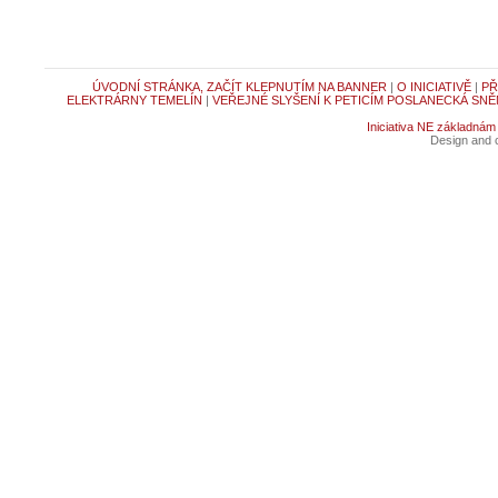
ÚVODNÍ STRÁNKA, ZAČÍT KLEPNUTÍM NA BANNER
|
O INICIATIVĚ
|
PŘ
ELEKTRÁRNY TEMELÍN
|
VEŘEJNÉ SLYŠENÍ K PETICÍM POSLANECKÁ SNĚ
Iniciativa NE základnám
Design and c