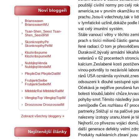
pouštějí civilní normy pro celý ro
Noví bloggeři
americia,se v prvním okamžiku ro
prachu.Jsou-li vdechnuty,tak v li
Brianswawn
v lymfatické uzlině,dokáže podle 
BrianswawnWU
vat celý imunitní systém.
Tsan-Shen_Seext Tsan-
Stále vanoucí větry v těchto zemí
Shen_SeextRW
prach s tisíci milionů částic gam
SkonknopthyPe
SkonknopthyPeIM
řené radiací.O tom je přesvědčena
Durakovič,bývalý armádní lékařský
Klozkribspume
KlozkribspumeIM
veteránů v 62 procentech stronciu
NubbjlopVenda
kalcium.Zeslabené kosti postižen
NubbjlopVendaIM
vinou-potvrdily to nezávislé labo
PlixplixDat PlixplixDatIM
ránů USA oznámila vyvinuté,znes
FrubjankSwibe
odsouzeni k dlouhé sestupné spir
FrubjankSwibeIM
Očekává je nejdříve porušená fun
MibbblizRal MibbblizRalIM
bolesti kloubů,labilní chůze,krva
VlimglopTop VlimglopTopIM
pohyby-smrt.Těmito následky jsou
Droozosow DroozosowIM
zemí(podle Čes.rozhlasu 47 procen
partnerky.Stěžují si na palčivé poc
Zobrazit všechny bloggery »
nalezeny izotopy uranu,které je 
Nejhorší,co přivezou vojáci domů,
další generace defekty velmi zdrc
Nejčtenější články
Produkty nukleárních zbraní jsou