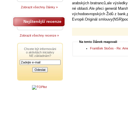
arabských bratranců,ale výsledk
Zobrazit všechny články »
né oblasti.Ale přeci generál Mars
východoevropských Židů z bank,po
Evropě.Originál smlouvy(NSR)pod
Nejčtenější recenze
Zobrazit všechny recenze »
Na tento článek reagovali
František Stočes - Re: Ame
Chcete být informováni
o aktivitách iniciativy
NE základnám?