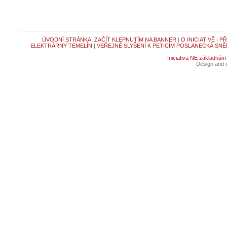
ÚVODNÍ STRÁNKA, ZAČÍT KLEPNUTÍM NA BANNER
|
O INICIATIVĚ
|
PŘ
ELEKTRÁRNY TEMELÍN
|
VEŘEJNÉ SLYŠENÍ K PETICÍM POSLANECKÁ SNĚ
Iniciativa NE základnám
Design and c