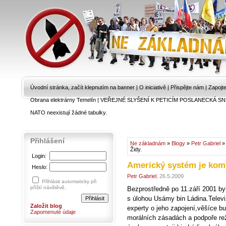
Úvodní stránka, začít klepnutím na banner
|
O iniciativě
|
Přispějte nám
|
Zapojt
Obrana elektrárny Temelín
|
VEŘEJNÉ SLYŠENÍ K PETICÍM POSLANECKÁ SN
NATO neexistují žádné tabulky.
Přihlášení
Ne základnám
»
Blogy
»
Petr Gabriel
Židy.
Login:
Americký systém je komp
Heslo:
Petr Gabriel
, 26.5.2009
Přihlásit automaticky při
příští návštěvě.
Bezprostředně po 11.září 2001 by
s úlohou Usámy bin Ládina.Televiz
Založit blog
experty o jeho zapojení,věšíce b
Zapomenuté údaje
morálních zásadách a podpoře r