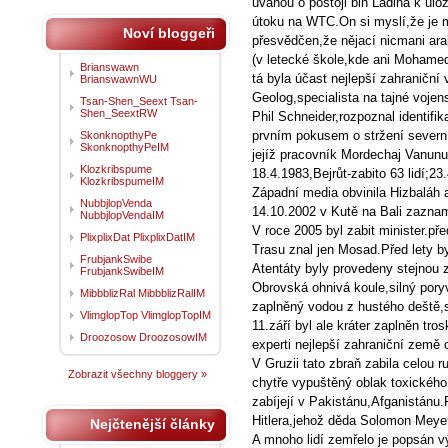
úvahou o postoji bin Ládina k úl
útoku na WTC.On si myslí,že je m
Noví bloggeři
přesvědčen,že nějací nicmani arab
(v letecké škole,kde ani Mohamed 
Brianswawn
tá byla účast nejlepší zahraniční 
BrianswawnWU
Geolog,specialista na tajné vojen
Tsan-Shen_Seext Tsan-
Shen_SeextRW
Phil Schneider,rozpoznal identifik
prvním pokusem o stržení severn
SkonknopthyPe
SkonknopthyPeIM
jejíž pracovník Mordechaj Vanunu 
Klozkribspume
18.4.1983,Bejrůt-zabito 63 lidí;2
KlozkribspumeIM
Západní media obvinila Hizbaláh a
NubbjlopVenda
14.10.2002 v Kutě na Bali zaznam
NubbjlopVendaIM
V roce 2005 byl zabit minister.př
PlixplixDat PlixplixDatIM
Trasu znal jen Mosad.Před lety b
FrubjankSwibe
Atentáty byly provedeny stejnou 
FrubjankSwibeIM
Obrovská ohnivá koule,silný poryv
MibbblizRal MibbblizRalIM
zaplněný vodou z hustého deště,s
VlimglopTop VlimglopTopIM
11.září byl ale kráter zaplněn tro
Droozosow DroozosowIM
experti nejlepší zahraniční země 
V Gruzii tato zbraň zabila celou 
Zobrazit všechny bloggery »
chytře vypuštěný oblak toxického
zabíjejí v Pakistánu,Afganistánu
Hitlera,jehož děda Solomon Meyer
Nejčtenější články
A mnoho lidí zemřelo je popsán 