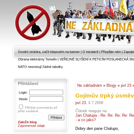
Úvodní stránka, začít klepnutím na banner
|
O iniciativě
|
Přispějte nám
|
Zapojt
Obrana elektrárny Temelín
|
VEŘEJNÉ SLYŠENÍ K PETICÍM POSLANECKÁ SN
NATO neexistují žádné tabulky.
Přihlášení
Ne základnám
»
Blogy
»
pvl 23
Login:
Gojímův trpký úsmě
Heslo:
pvl 23
, 4.7.2008
Přihlásit automaticky při
Článek reaguje na:
příští návštěvě.
Jan Chalupa - Re: Re: Re: Re: Re
- a co jako?
Založit blog
Zapomenuté údaje
Dobry den pane Chalupo,