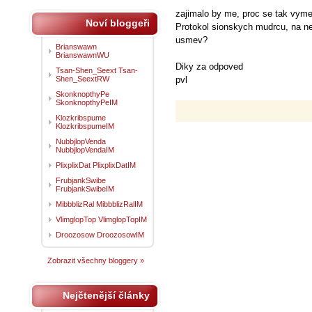
zajimalo by me, proc se tak vymez
Noví bloggeři
Protokol sionskych mudrcu, na ne
usmev?
Brianswawn
BrianswawnWU
Diky za odpoved
Tsan-Shen_Seext Tsan-
Shen_SeextRW
pvl
SkonknopthyPe
SkonknopthyPeIM
Klozkribspume
KlozkribspumeIM
NubbjlopVenda
NubbjlopVendaIM
PlixplixDat PlixplixDatIM
FrubjankSwibe
FrubjankSwibeIM
MibbblizRal MibbblizRalIM
VlimglopTop VlimglopTopIM
Droozosow DroozosowIM
Zobrazit všechny bloggery »
Nejčtenější články