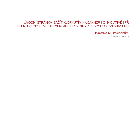
ÚVODNÍ STRÁNKA, ZAČÍT KLEPNUTÍM NA BANNER
|
O INICIATIVĚ
|
PŘ
ELEKTRÁRNY TEMELÍN
|
VEŘEJNÉ SLYŠENÍ K PETICÍM POSLANECKÁ SNĚ
Iniciativa NE základnám
Design and c