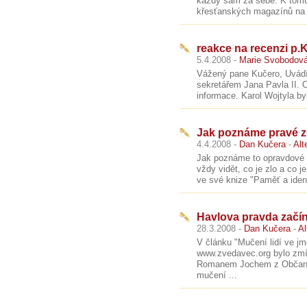
každý sám za sebe. K tomu 
křesťanských magazínů na Č
reakce na recenzi p.
5.4.2008 -
Marie Svobodov
Vážený pane Kučero, Uvádít
sekretářem Jana Pavla II. 
informace. Karol Wojtyla byl
Jak poznáme pravé zlo
4.4.2008 -
Dan Kučera
-
Alt
Jak poznáme to opravdové zl
vždy vidět, co je zlo a co j
ve své knize "Paměť a iden
Havlova pravda začí
28.3.2008 -
Dan Kučera
-
Al
V článku "Mučení lidí ve 
www.zvedavec.org bylo zmí
Romanem Jochem z Občanskéh
mučení ...