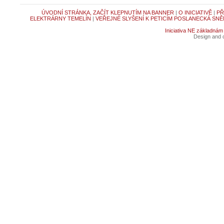
ÚVODNÍ STRÁNKA, ZAČÍT KLEPNUTÍM NA BANNER
|
O INICIATIVĚ
|
PŘ
ELEKTRÁRNY TEMELÍN
|
VEŘEJNÉ SLYŠENÍ K PETICÍM POSLANECKÁ SNĚ
Iniciativa NE základnám
Design and c