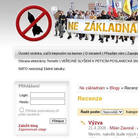
Úvodní stránka, začít klepnutím na banner
|
O iniciativě
|
Přispějte nám
|
Zapojt
Obrana elektrárny Temelín
|
VEŘEJNÉ SLYŠENÍ K PETICÍM POSLANECKÁ SN
NATO neexistují žádné tabulky.
Přihlášení
Ne základnám
»
Blogy
» Recenz
Login:
Recenze
Heslo:
Přihlásit automaticky při
Řadit podle:
Kategor
příští návštěvě.
Výzva
Založit blog
21.4.2008 -
Milan Zavoral
-
Zapomenuté údaje
Nevím, nakolik bude mých n