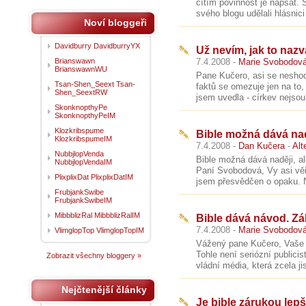
cítím povinnost je napsat. S
svého blogu udělali hlásnici
Noví bloggeři
Davidburry DavidburryYX
Už nevím, jak to nazva
Brianswawn
7.4.2008 -
Marie Svobodov
BrianswawnWU
Pane Kučero, asi se nesho
Tsan-Shen_Seext Tsan-
faktů se omezuje jen na to,
Shen_SeextRW
jsem uvedla - církev nejsou
SkonknopthyPe
SkonknopthyPeIM
Klozkribspume
Bible možná dává naděj
KlozkribspumeIM
7.4.2008 -
Dan Kučera
-
Alt
NubbjlopVenda
Bible možná dává naději, ale
NubbjlopVendaIM
Paní Svobodová, Vy asi věř
PlixplixDat PlixplixDatIM
jsem přesvědčen o opaku. N
FrubjankSwibe
FrubjankSwibeIM
MibbblizRal MibbblizRalIM
Bible dává návod. Zál
7.4.2008 -
Marie Svobodov
VlimglopTop VlimglopTopIM
Vážený pane Kučero, Vaše 
Tohle není seriózní publicis
Zobrazit všechny bloggery »
vládní média, která zcela jis
Nejčtenější články
Je bible zárukou lepš