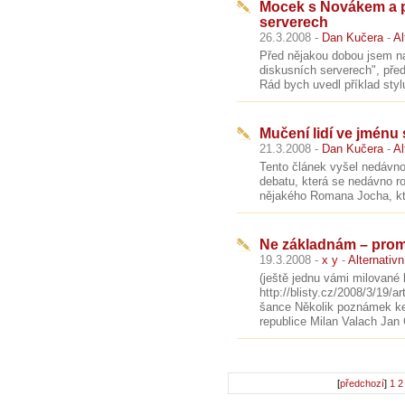
Mocek s Novákem a 
serverech
26.3.2008 -
Dan Kučera
-
Al
Před nějakou dobou jsem na
diskusních serverech", pře
Rád bych uvedl příklad styl
Mučení lidí ve jmén
21.3.2008 -
Dan Kučera
-
Al
Tento článek vyšel nedávn
debatu, která se nedávno ro
nějakého Romana Jocha, kte
Ne základnám – pro
19.3.2008 -
x y
-
Alternativ
(ještě jednu vámi milované b
http://blisty.cz/2008/3/19
šance Několik poznámek k
republice Milan Valach Jan 
[
předchozí
]
1
2