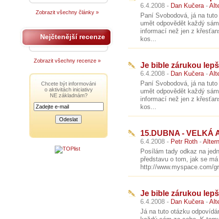
6.4.2008 -
Dan Kučera
-
Alt
Zobrazit všechny články »
Paní Svobodová, já na tuto
umět odpovědět každý sám 
informací než jen z křesťa
Nejčtenější recenze
kos...
Zobrazit všechny recenze »
Je bible zárukou lepš
6.4.2008 -
Dan Kučera
-
Alt
Paní Svobodová, já na tuto
Chcete být informováni
o aktivitách iniciativy
umět odpovědět každý sám 
NE základnám?
informací než jen z křesťa
kos...
15.DUBNA - VELKÁ
6.4.2008 -
Petr Roth
-
Alter
Posílám tady odkaz na jednu
představu o tom, jak se má 
http://www.myspace.com/grea
Je bible zárukou lepš
6.4.2008 -
Dan Kučera
-
Alt
Já na tuto otázku odpovídá