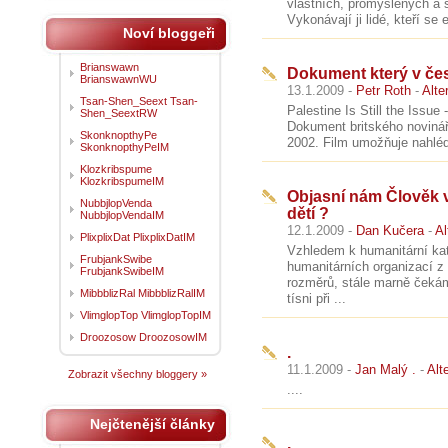
vlastních, promyšlených a 
Vykonávají ji lidé, kteří se
Noví bloggeři
Brianswawn
Dokument který v česk
BrianswawnWU
13.1.2009 -
Petr Roth
-
Alte
Tsan-Shen_Seext Tsan-
Palestine Is Still the Issue 
Shen_SeextRW
Dokument britského novinář
SkonknopthyPe
2002. Film umožňuje nahlédn
SkonknopthyPeIM
Klozkribspume
KlozkribspumeIM
Objasní nám Člověk v
NubbjlopVenda
dětí ?
NubbjlopVendaIM
12.1.2009 -
Dan Kučera
-
Al
PlixplixDat PlixplixDatIM
Vzhledem k humanitární kat
FrubjankSwibe
humanitárních organizací 
FrubjankSwibeIM
rozměrů, stále marně čekám
MibbblizRal MibbblizRalIM
tísni při ...
VlimglopTop VlimglopTopIM
Droozosow DroozosowIM
.
11.1.2009 -
Jan Malý .
-
Alt
Zobrazit všechny bloggery »
....
Nejčtenější články
.