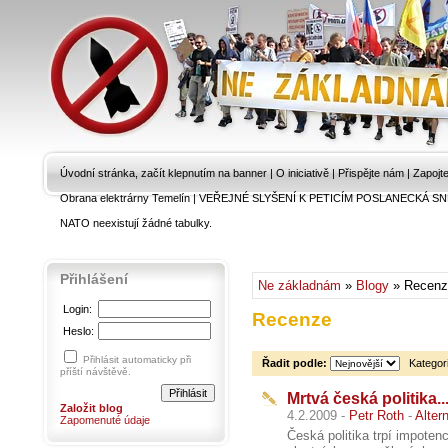
Úvodní stránka, začít klepnutím na banner
|
O iniciativě
|
Přispějte nám
|
Zapojt
Obrana elektrárny Temelín
|
VEŘEJNÉ SLYŠENÍ K PETICÍM POSLANECKÁ SN
NATO neexistují žádné tabulky.
Přihlášení
Ne základnám
»
Blogy
» Recenz
Login:
Recenze
Heslo:
Přihlásit automaticky při
Řadit podle:
Kategor
příští návštěvě.
Mrtvá česká politik
Založit blog
4.2.2009 -
Petr Roth
-
Alter
Zapomenuté údaje
Česká politika trpí impoten