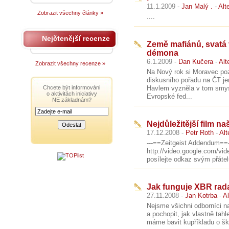
11.1.2009 -
Jan Malý .
-
Alt
Zobrazit všechny články »
....
Nejčtenější recenze
Země mafiánů, svatá 
démona
6.1.2009 -
Dan Kučera
-
Alt
Zobrazit všechny recenze »
Na Nový rok si Moravec poz
diskusního pořadu na ČT j
Chcete být informováni
Havlem vyzněla v tom smysl
o aktivitách iniciativy
Evropské fed...
NE základnám?
Nejdůležitější film na
17.12.2008 -
Petr Roth
-
Alt
---==Zeitgeist Addendum==--
http://video.google.com/v
posílejte odkaz svým přáte
Jak funguje XBR rad
27.11.2008 -
Jan Kotrba
-
Al
Nejsme všichni odborníci na
a pochopit, jak vlastně tahle
máme bavit kupříkladu o ško