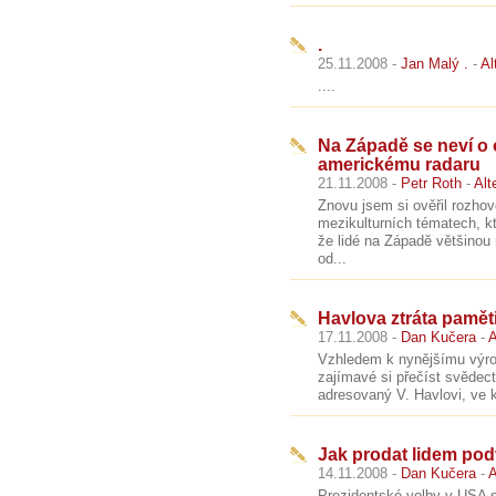
.
25.11.2008 -
Jan Malý .
-
Al
....
Na Západě se neví o
americkému radaru
21.11.2008 -
Petr Roth
-
Alt
Znovu jsem si ověřil rozhov
mezikulturních tématech, k
že lidé na Západě většinou
od...
Havlova ztráta pamět
17.11.2008 -
Dan Kučera
-
A
Vzhledem k nynějšímu výroč
zajímavé si přečíst svědect
adresovaný V. Havlovi, ve kt
Jak prodat lidem po
14.11.2008 -
Dan Kučera
-
A
Prezidentské volby v USA s