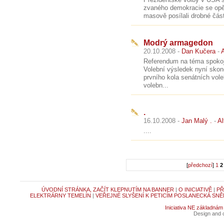
zvaného demokracie se opět u
masově posílali drobné čás
Modrý armagedon
20.10.2008 -
Dan Kučera
-
A
Referendum na téma spokoj
Volební výsledek nyní skon
prvního kola senátních vol
volebn...
.
16.10.2008 -
Jan Malý .
-
Al
....
[
předchozí
]
1
2
ÚVODNÍ STRÁNKA, ZAČÍT KLEPNUTÍM NA BANNER
|
O INICIATIVĚ
|
PŘ
ELEKTRÁRNY TEMELÍN
|
VEŘEJNÉ SLYŠENÍ K PETICÍM POSLANECKÁ SNĚ
Iniciativa NE základnám
Design and c