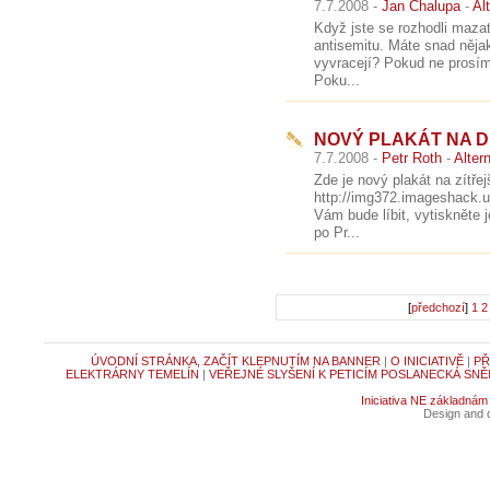
7.7.2008 -
Jan Chalupa
-
Al
Když jste se rozhodli maza
antisemitu. Máte snad něja
vyvracejí? Pokud ne pro
Poku...
NOVÝ PLAKÁT NA 
7.7.2008 -
Petr Roth
-
Alter
Zde je nový plakát na zítře
http://img372.imageshack.
Vám bude líbit, vytiskněte 
po Pr...
[
předchozí
]
1
2
ÚVODNÍ STRÁNKA, ZAČÍT KLEPNUTÍM NA BANNER
|
O INICIATIVĚ
|
PŘ
ELEKTRÁRNY TEMELÍN
|
VEŘEJNÉ SLYŠENÍ K PETICÍM POSLANECKÁ SNĚ
Iniciativa NE základnám
Design and c