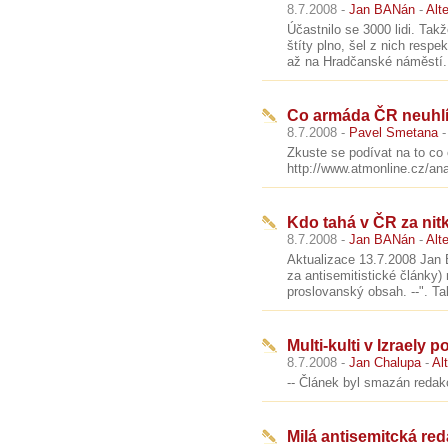
8.7.2008 -
Jan BANán
-
Alt
Účastnilo se 3000 lidi. Takž
štíty plno, šel z nich respe
až na Hradčanské náměstí..
Co armáda ČR neuhlí
8.7.2008 -
Pavel Smetana
Zkuste se podívat na to co
http://www.atmonline.cz/an
Kdo tahá v ČR za nitk
8.7.2008 -
Jan BANán
-
Alt
Aktualizace 13.7.2008 Jan
za antisemitistické články)
proslovanský obsah. --". Ta
Multi-kulti v Izraely 
8.7.2008 -
Jan Chalupa
-
Al
-- Článek byl smazán redakcí
Milá antisemitcká re