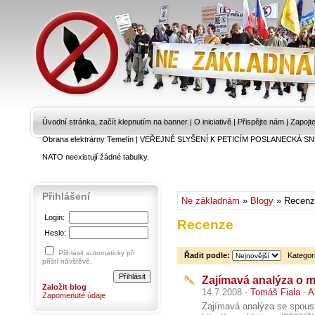
Úvodní stránka, začít klepnutím na banner
|
O iniciativě
|
Přispějte nám
|
Zapojt
Obrana elektrárny Temelín
|
VEŘEJNÉ SLYŠENÍ K PETICÍM POSLANECKÁ SN
NATO neexistují žádné tabulky.
Přihlášení
Ne základnám
»
Blogy
» Recenz
Login:
Recenze
Heslo:
Přihlásit automaticky při
Řadit podle:
Kategor
příští návštěvě.
Zajímavá analýza o 
Založit blog
14.7.2008 -
Tomáš Fiala
-
A
Zapomenuté údaje
Zajímavá analýza se spoust