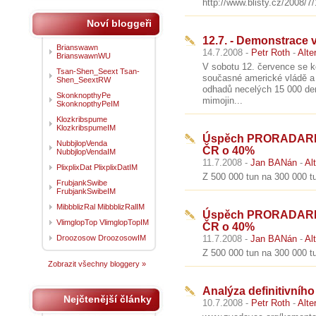
http://www.blisty.cz/2008/7/
Noví bloggeři
12.7. - Demonstrace
Brianswawn
14.7.2008 -
Petr Roth
-
Alte
BrianswawnWU
V sobotu 12. července se k
Tsan-Shen_Seext Tsan-
současné americké vládě a 
Shen_SeextRW
odhadů necelých 15 000 dem
SkonknopthyPe
mimojin...
SkonknopthyPeIM
Klozkribspume
KlozkribspumeIM
Úspěch PRORADARIST
NubbjlopVenda
ČR o 40%
NubbjlopVendaIM
11.7.2008 -
Jan BANán
-
Al
PlixplixDat PlixplixDatIM
Z 500 000 tun na 300 000 tu
FrubjankSwibe
FrubjankSwibeIM
MibbblizRal MibbblizRalIM
Úspěch PRORADARIST
VlimglopTop VlimglopTopIM
ČR o 40%
Droozosow DroozosowIM
11.7.2008 -
Jan BANán
-
Al
Z 500 000 tun na 300 000 tu
Zobrazit všechny bloggery »
Analýza definitivníh
Nejčtenější články
10.7.2008 -
Petr Roth
-
Alte