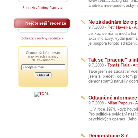
www.zvedavec.org/komentar
aneb-kam-se-podel-cesky-h
Zobrazit všechny články »
Ne základnám lže o 
Nejčtenější recenze
9.7.2008 -
Petr Havelka
-
Al
Jelikož se různá media liš
akcí iniciativy, vydal jsem 
Zobrazit všechny recenze »
je podpora tohoto sdružení.
Chcete být informováni
o aktivitách iniciativy
Tak se "pracuje" s i
NE základnám?
9.7.2008 -
Tomáš Fiala
-
Al
Také jsem se zúčastnil vče
jsem si přečetl, co o tom p
demonstrantů narušily dopra
Odtajněné informace
9.7.2008 -
Milan Papcun
-
A
... V roce 1974, když hovoř
Pro politické ovládání naší
psychických operací. Jeho 
Demonstrace 8.7.