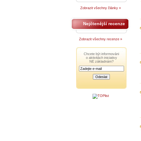
Zobrazit všechny články »
Nejčtenější recenze
Zobrazit všechny recenze »
Chcete být informováni
o aktivitách iniciativy
NE základnám?