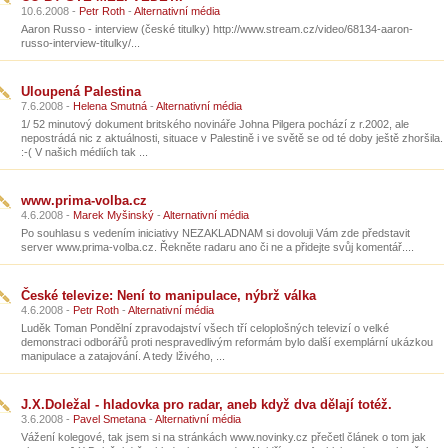
10.6.2008 -
Petr Roth
-
Alternativní média
Aaron Russo - interview (české titulky) http://www.stream.cz/video/68134-aaron-
russo-interview-titulky/...
Uloupená Palestina
7.6.2008 -
Helena Smutná
-
Alternativní média
1/ 52 minutový dokument britského novináře Johna Pilgera pochází z r.2002, ale
nepostrádá nic z aktuálnosti, situace v Palestině i ve světě se od té doby ještě zhoršila.
:-( V našich médiích tak ...
www.prima-volba.cz
4.6.2008 -
Marek Myšinský
-
Alternativní média
Po souhlasu s vedením iniciativy NEZAKLADNAM si dovoluji Vám zde představit
server www.prima-volba.cz. Řekněte radaru ano či ne a přidejte svůj komentář....
České televize: Není to manipulace, nýbrž válka
4.6.2008 -
Petr Roth
-
Alternativní média
Luděk Toman Pondělní zpravodajství všech tří celoplošných televizí o velké
demonstraci odborářů proti nespravedlivým reformám bylo další exemplární ukázkou
manipulace a zatajování. A tedy lživého, ...
J.X.Doležal - hladovka pro radar, aneb když dva dělají totéž.
3.6.2008 -
Pavel Smetana
-
Alternativní média
Vážení kolegové, tak jsem si na stránkách www.novinky.cz přečetl článek o tom jak