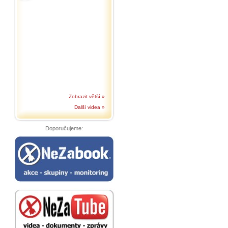
Zobrazit větší »
Další videa »
Doporučujeme: