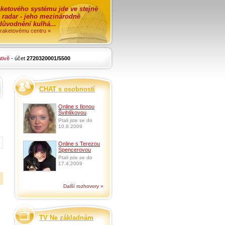
ketového systému jde ve stejné
o radar - jeho mezinárodně
zdůvodnění kulhá...
i raketovému centru »
tivě
- účet
2720320001/5500
CHAT s osobností
Online s Ilonou
Švihlíkovou
Ptali jste se do
10.8.2009
Online s Terezou
Spencerovou
Ptali jste se do
17.4.2009
Další rozhovory »
TV Ne základnám