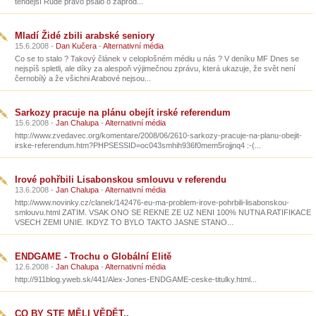
tehdejší Rudé právo psalo o zaprod...
Mladí Židé zbili arabské seniory
15.6.2008 -
Dan Kučera
-
Alternativní média
Co se to stalo ? Takový článek v celoplošném médiu u nás ? V deníku MF Dnes se
nejspíš spletli, ale díky za alespoň výjimečnou zprávu, která ukazuje, že svět není
černobílý a že všichni Arabové nejsou...
Sarkozy pracuje na plánu obejít irské referendum
15.6.2008 -
Jan Chalupa
-
Alternativní média
http://www.zvedavec.org/komentare/2008/06/2610-sarkozy-pracuje-na-planu-obejit-
irske-referendum.htm?PHPSESSID=oc043smhih936f0mem5rojjnq4 :-(...
Irové pohřbili Lisabonskou smlouvu v referendu
13.6.2008 -
Jan Chalupa
-
Alternativní média
http://www.novinky.cz/clanek/142476-eu-ma-problem-irove-pohrbili-lisabonskou-
smlouvu.html ZATIM. VSAK ONO SE REKNE ZE UZ NENI 100% NUTNA RATIFIKACE
VSECH ZEMI UNIE. IKDYZ TO BYLO TAKTO JASNE STANO...
ENDGAME - Trochu o Globální Elitě
12.6.2008 -
Jan Chalupa
-
Alternativní média
http://911blog.yweb.sk/441/Alex-Jones-ENDGAME-ceske-titulky.html...
CO BY STE MĚLI VĚDĚT..