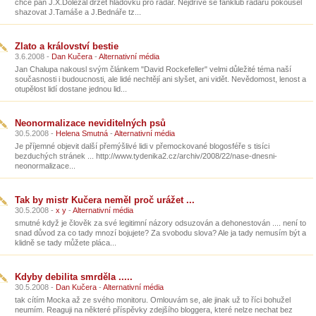
chce pan J.X.Doležal držet hladovku pro radar. Nejdříve se fanklub radaru pokoušel
shazovat J.Tamáše a J.Bednáře tz...
Zlato a království bestie
3.6.2008 -
Dan Kučera
-
Alternativní média
Jan Chalupa nakousl svým článkem "David Rockefeller" velmi důležité téma naší
současnosti i budoucnosti, ale lidé nechtějí ani slyšet, ani vidět. Nevědomost, lenost a
otupělost lidí dostane jednou lid...
Neonormalizace neviditelných psů
30.5.2008 -
Helena Smutná
-
Alternativní média
Je příjemné objevit další přemýšlivé lidi v přemockované blogosféře s tisíci
bezduchých stránek ... http://www.tydenika2.cz/archiv/2008/22/nase-dnesni-
neonormalizace...
Tak by mistr Kučera neměl proč urážet ...
30.5.2008 -
x y
-
Alternativní média
smutné když je člověk za své legitimní názory odsuzován a dehonestován .... není to
snad důvod za co tady mnozí bojujete? Za svobodu slova? Ale ja tady nemusím být a
klidně se tady můžete pláca...
Kdyby debilita smrděla .....
30.5.2008 -
Dan Kučera
-
Alternativní média
tak cítím Mocka až ze svého monitoru. Omlouvám se, ale jinak už to říci bohužel
neumím. Reaguji na některé příspěvky zdejšího bloggera, které nelze nechat bez