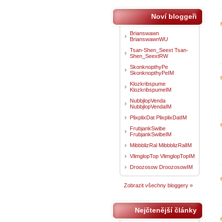
Noví bloggeři
Brianswawn
BrianswawnWU
Tsan-Shen_Seext Tsan-
Shen_SeextRW
SkonknopthyPe
SkonknopthyPeIM
Klozkribspume
KlozkribspumeIM
NubbjlopVenda
NubbjlopVendaIM
PlixplixDat PlixplixDatIM
FrubjankSwibe
FrubjankSwibeIM
MibbblizRal MibbblizRalIM
VlimglopTop VlimglopTopIM
Droozosow DroozosowIM
Zobrazit všechny bloggery »
Nejčtenější články