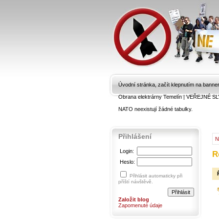
Úvodní stránka, začít klepnutím na banne
Obrana elektrárny Temelín
|
VEŘEJNÉ SL
NATO neexistují žádné tabulky.
Přihlášení
N
Login:
R
Heslo:
Přihlásit automaticky při
příští návštěvě.
Založit blog
Zapomenuté údaje