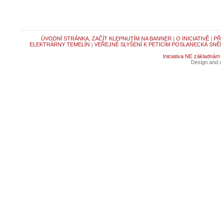
ÚVODNÍ STRÁNKA, ZAČÍT KLEPNUTÍM NA BANNER
|
O INICIATIVĚ
|
PŘ
ELEKTRÁRNY TEMELÍN
|
VEŘEJNÉ SLYŠENÍ K PETICÍM POSLANECKÁ SNĚ
Iniciativa NE základnám
Design and c