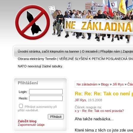
Úvodní stránka, začít klepnutím na banner
|
O iniciativě
|
Přispějte nám
|
Zapojt
Obrana elektrárny Temelín
|
VEŘEJNÉ SLYŠENÍ K PETICÍM POSLANECKÁ SN
NATO neexistují žádné tabulky.
Přihlášení
Ne základnám
»
Blogy
»
Jiří Rys
»
Člá
Login:
Re: Re: Re: Tak co není
Heslo:
Jiří Rys
, 19.5.2008
Přihlásit automaticky při
Článek reaguje na:
příští návštěvě.
x y - Re: Re: Tak co není pravda?
Aha takže nadsázka...
Založit blog
Zapomenuté údaje
Které téma z těch co jste zde uv