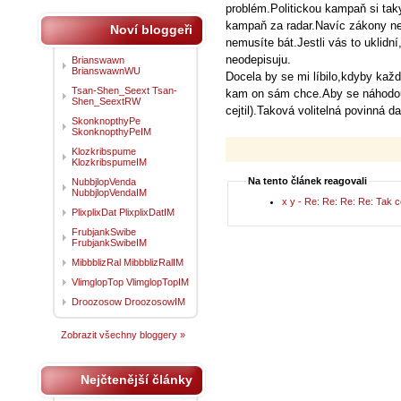
problém.Politickou kampaň si tak
kampaň za radar.Navíc zákony ne
Noví bloggeři
nemusíte bát.Jestli vás to uklidn
neodepisuju.
Brianswawn
BrianswawnWU
Docela by se mi líbilo,kdyby kaž
Tsan-Shen_Seext Tsan-
kam on sám chce.Aby se náhodou n
Shen_SeextRW
cejtil).Taková volitelná povinná d
SkonknopthyPe
SkonknopthyPeIM
Klozkribspume
KlozkribspumeIM
Na tento článek reagovali
NubbjlopVenda
NubbjlopVendaIM
x y - Re: Re: Re: Re: Tak 
PlixplixDat PlixplixDatIM
FrubjankSwibe
FrubjankSwibeIM
MibbblizRal MibbblizRalIM
VlimglopTop VlimglopTopIM
Droozosow DroozosowIM
Zobrazit všechny bloggery »
Nejčtenější články