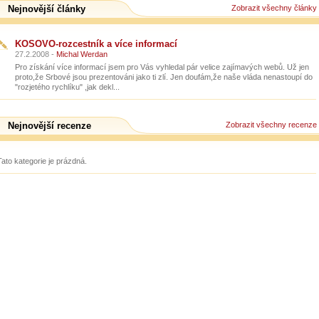
Nejnovější články
Zobrazit všechny články
KOSOVO-rozcestník a více informací
27.2.2008 -
Michal Werdan
Pro získání více informací jsem pro Vás vyhledal pár velice zajímavých webů. Už jen
proto,že Srbové jsou prezentováni jako ti zlí. Jen doufám,že naše vláda nenastoupí do
"rozjetého rychlíku" ,jak dekl...
Nejnovější recenze
Zobrazit všechny recenze
Tato kategorie je prázdná.