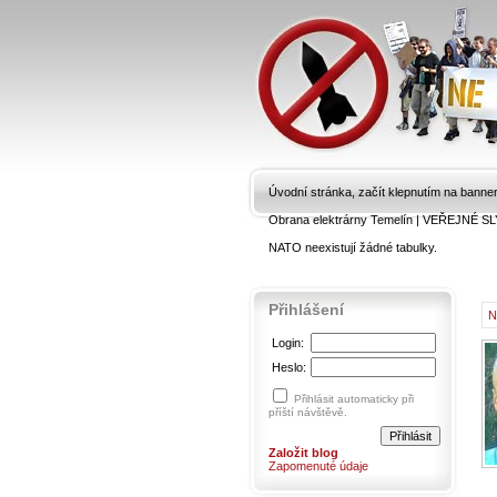
Úvodní stránka, začít klepnutím na banne
Obrana elektrárny Temelín
|
VEŘEJNÉ SL
NATO neexistují žádné tabulky.
Přihlášení
N
Login:
Heslo:
Přihlásit automaticky při
příští návštěvě.
Založit blog
Zapomenuté údaje