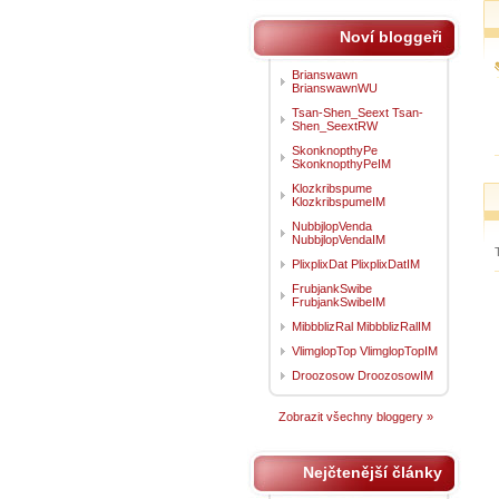
Noví bloggeři
Brianswawn
BrianswawnWU
Tsan-Shen_Seext Tsan-
Shen_SeextRW
SkonknopthyPe
SkonknopthyPeIM
Klozkribspume
KlozkribspumeIM
NubbjlopVenda
NubbjlopVendaIM
PlixplixDat PlixplixDatIM
FrubjankSwibe
FrubjankSwibeIM
MibbblizRal MibbblizRalIM
VlimglopTop VlimglopTopIM
Droozosow DroozosowIM
Zobrazit všechny bloggery »
Nejčtenější články