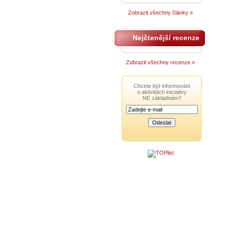
Zobrazit všechny články »
Nejčtenější recenze
Zobrazit všechny recenze »
Chcete být informováni
o aktivitách iniciativy
NE základnám?