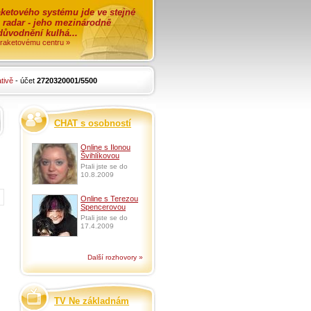
ketového systému jde ve stejné
o radar - jeho mezinárodně
zdůvodnění kulhá...
i raketovému centru »
tivě
- účet
2720320001/5500
CHAT s osobností
Online s Ilonou
Švihlíkovou
Ptali jste se do
10.8.2009
Online s Terezou
Spencerovou
Ptali jste se do
17.4.2009
Další rozhovory »
TV Ne základnám