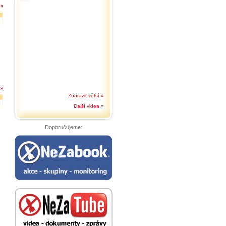
 »
 »
Zobrazit větší »
Další videa »
Doporučujeme: