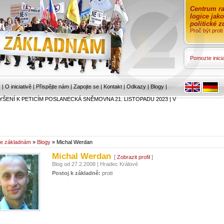
Centrum ra
logice jak
politické 
Proč být prot
Pomozte inicia
r
|
O iniciativě
|
Přispějte nám
|
Zapojte se
|
Kontakt
|
Odkazy
|
Blogy
|
YŠENÍ K PETICÍM POSLANECKÁ SNĚMOVNA 21. LISTOPADU 2023
|
V
e základnám
»
Blogy
» Michal Werdan
Michal Werdan
[
Zobrazit profil
]
Blog od 27.2.2008 | Hradec Králové
Postoj k základně:
proti