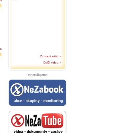
 »
 »
Zobrazit větší »
Další videa »
Doporučujeme: