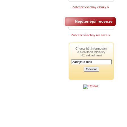
Zobrazit všechny články »
Nejčtenější recenze
Zobrazit všechny recenze »
Chcete být informováni
o aktivitách iniciativy
NE základnám?