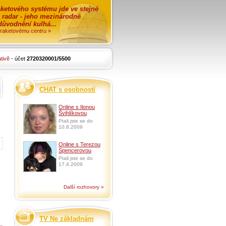
ketového systému jde ve stejné
o radar - jeho mezinárodně
zdůvodnění kulhá...
i raketovému centru »
tivě
- účet
2720320001/5500
CHAT s osobností
Online s Ilonou
Švihlíkovou
Ptali jste se do
10.8.2009
Online s Terezou
Spencerovou
Ptali jste se do
17.4.2009
Další rozhovory »
TV Ne základnám