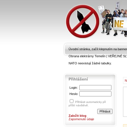
Úvodní stránka, začít klepnutím na banne
Obrana elektrárny Temelín
|
VEŘEJNÉ SL
NATO neexistují žádné tabulky.
Přihlášení
N
Login:
Heslo:
Přihlásit automaticky při
příští návštěvě.
Založit blog
Zapomenuté údaje