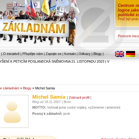
Centrum ra
logice jak
politické 
Proč být prot
Pomozte inicia
r
|
O iniciativě
|
Přispějte nám
|
Zapojte se
|
Kontakt
|
Odkazy
|
Blogy
|
YŠENÍ K PETICÍM POSLANECKÁ SNĚMOVNA 21. LISTOPADU 2023
|
V
e základnám
»
Blogy
» Michel Samia
Michel Samia
[
Zobrazit profil
]
Blog od 18.11.2007 | Brno
MOTTO:
Vyhnali jsme ruské vojáky, vyženeme i americké
Postoj k základně:
proti