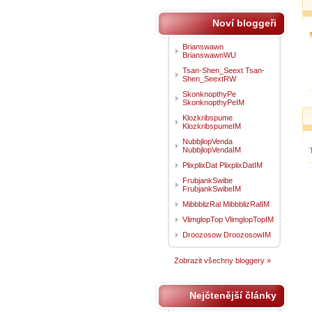
Noví bloggeři
Brianswawn
BrianswawnWU
Tsan-Shen_Seext Tsan-
Shen_SeextRW
SkonknopthyPe
SkonknopthyPeIM
Klozkribspume
KlozkribspumeIM
NubbjlopVenda
NubbjlopVendaIM
PlixplixDat PlixplixDatIM
FrubjankSwibe
FrubjankSwibeIM
MibbblizRal MibbblizRalIM
VlimglopTop VlimglopTopIM
Droozosow DroozosowIM
Zobrazit všechny bloggery »
Nejčtenější články