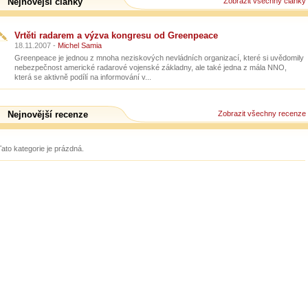
Nejnovější články
Zobrazit všechny články
Vrtěti radarem a výzva kongresu od Greenpeace
18.11.2007 -
Michel Samia
Greenpeace je jednou z mnoha neziskových nevládních organizací, které si uvědomily
nebezpečnost americké radarové vojenské základny, ale také jedna z mála NNO,
která se aktivně podílí na informování v...
Nejnovější recenze
Zobrazit všechny recenze
Tato kategorie je prázdná.