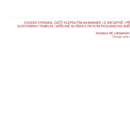
ÚVODNÍ STRÁNKA, ZAČÍT KLEPNUTÍM NA BANNER
|
O INICIATIVĚ
|
PŘ
ELEKTRÁRNY TEMELÍN
|
VEŘEJNÉ SLYŠENÍ K PETICÍM POSLANECKÁ SNĚ
Iniciativa NE základnám
Design and c