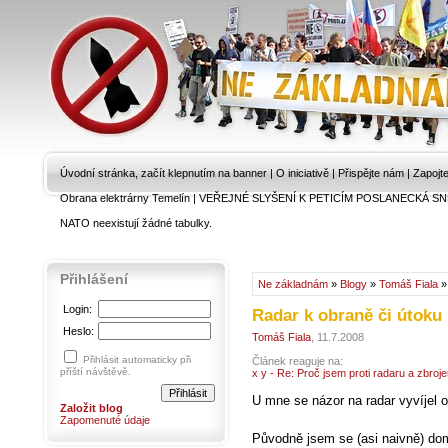
Úvodní stránka, začít klepnutím na banner
|
O iniciativě
|
Přispějte nám
|
Zapojt
Obrana elektrárny Temelín
|
VEŘEJNÉ SLYŠENÍ K PETICÍM POSLANECKÁ SN
NATO neexistují žádné tabulky.
Přihlášení
Ne základnám
»
Blogy
»
Tomáš Fiala
Login:
Radar k obraně či útoku
Heslo:
Tomáš Fiala
, 11.7.2008
Přihlásit automaticky při
Článek reaguje na:
příští návštěvě.
x y - Re: Proč jsem proti radaru a zbroje
U mne se názor na radar vyvíjel 
Založit blog
Zapomenuté údaje
Původně jsem se (asi naivně) do