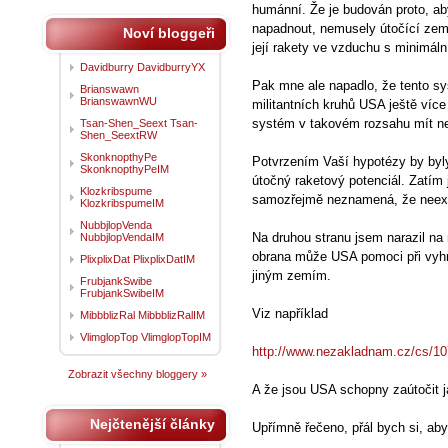
humánní. Že je budován proto, aby
napadnout, nemusely útočící zemi
Noví bloggeři
její rakety ve vzduchu s minimál
Davidburry DavidburryYX
Pak mne ale napadlo, že tento sy
Brianswawn
BrianswawnWU
militantních kruhů USA ještě víc
systém v takovém rozsahu mít ne
Tsan-Shen_Seext Tsan-
Shen_SeextRW
SkonknopthyPe
Potvrzením Vaší hypotézy by byl
SkonknopthyPeIM
útočný raketový potenciál. Zatím
Klozkribspume
samozřejmě neznamená, že neexis
KlozkribspumeIM
NubbjlopVenda
Na druhou stranu jsem narazil na
NubbjlopVendaIM
obrana může USA pomoci při vyhr
PlixplixDat PlixplixDatIM
jiným zemím.
FrubjankSwibe
FrubjankSwibeIM
Viz například
MibbblizRal MibbblizRalIM
VlimglopTop VlimglopTopIM
http://www.nezakladnam.cz/cs/107
Zobrazit všechny bloggery »
A že jsou USA schopny zaútočit ja
Nejčtenější články
Upřímně řečeno, přál bych si, ab