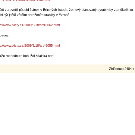
ště varovněji působí článek v Britských listech, že nový plánovaný systém by za několik let
hl být ještě větším ohrožením stability v Evropě.
tp://www.blisty.cz/2009/9/18/art49062.html
rovněž
tp://www.blisty.cz/2009/9/18/art49055.html
kže rozhodnuto bohužel zdaleka není.
Zhlédnuto 2484 x