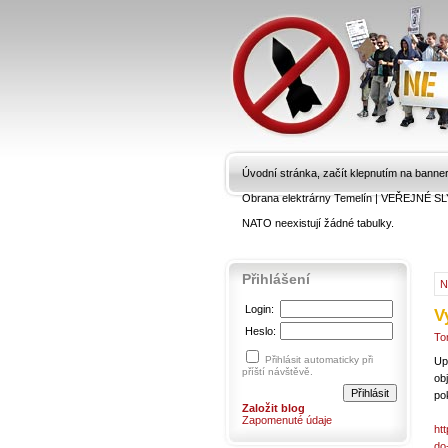
Úvodní stránka, začít klepnutím na banne
Obrana elektrárny Temelín
|
VEŘEJNÉ SL
NATO neexistují žádné tabulky.
Přihlášení
N
Login:
V
Heslo:
To
Přihlásit automaticky při
Up
příští návštěvě.
ob
po
Založit blog
Zapomenuté údaje
ht
do