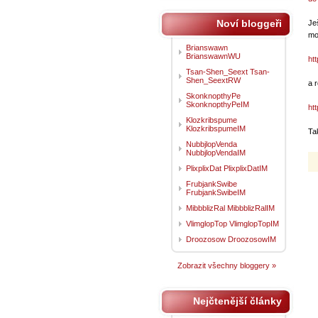
Noví bloggeři
Je
mo
Brianswawn
BrianswawnWU
ht
Tsan-Shen_Seext Tsan-
Shen_SeextRW
a 
SkonknopthyPe
SkonknopthyPeIM
ht
Klozkribspume
KlozkribspumeIM
Ta
NubbjlopVenda
NubbjlopVendaIM
PlixplixDat PlixplixDatIM
FrubjankSwibe
FrubjankSwibeIM
MibbblizRal MibbblizRalIM
VlimglopTop VlimglopTopIM
Droozosow DroozosowIM
Zobrazit všechny bloggery »
Nejčtenější články