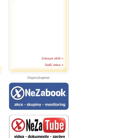
Zobrazit větší »
Další videa »
Doporučujeme: