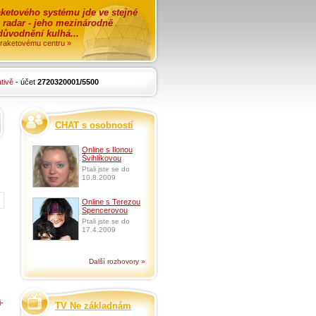
ketového systému jde ve stejné
o radar - jeho mezinárodně
zdůvodnění kulhá...
i raketovému centru »
tivě
- účet
2720320001/5500
CHAT s osobností
Online s Ilonou
Švihlíkovou
Ptali jste se do
10.8.2009
Online s Terezou
Spencerovou
Ptali jste se do
17.4.2009
Další rozhovory »
-
TV Ne základnám