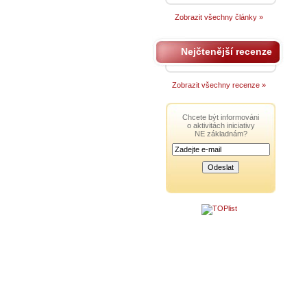
Zobrazit všechny články »
Nejčtenější recenze
Zobrazit všechny recenze »
Chcete být informováni
o aktivitách iniciativy
NE základnám?