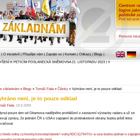
Centrum ra
logice jak
politické 
Proč být prot
Pomozte inicia
r
|
O iniciativě
|
Přispějte nám
|
Zapojte se
|
Kontakt
|
Odkazy
|
Blogy
|
YŠENÍ K PETICÍM POSLANECKÁ SNĚMOVNA 21. LISTOPADU 2023
|
V
e základnám
»
Blogy
»
Tomáš Fiala
»
Články
» Vyhráno není, je to pouze odklad
yhráno není, je to pouze odklad
máš Fiala
, 18.9.2009
lynul pouze den od Obamova nadějného prohlášení o zastavení výstavby radaru a už se
jevují zprávy, že jednání ČR s USA o zapojení do protiraketové obrany budou ještě letos
kračovat
tp://web.volny.cz/noviny/zesveta/clanek/~volny/IDC/117647/cr-a-usa-budou-jednat-o-zapojeni
-noveho-protiraketoveho-stitu.html