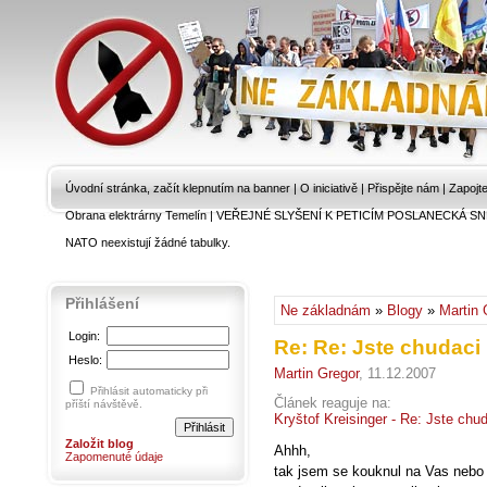
Úvodní stránka, začít klepnutím na banner
|
O iniciativě
|
Přispějte nám
|
Zapojt
Obrana elektrárny Temelín
|
VEŘEJNÉ SLYŠENÍ K PETICÍM POSLANECKÁ SN
NATO neexistují žádné tabulky.
Přihlášení
Ne základnám
»
Blogy
»
Martin 
Login:
Re: Re: Jste chudaci
Heslo:
Martin Gregor
, 11.12.2007
Přihlásit automaticky při
Článek reaguje na:
příští návštěvě.
Kryštof Kreisinger - Re: Jste chu
Založit blog
Ahhh,
Zapomenuté údaje
tak jsem se kouknul na Vas nebo byc