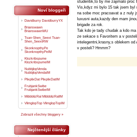
studentik,to by me zajimalo proc 
Vis,kdyz mi bylo 15 tak jsem byl 
Noví bloggeři
na sobe moc pracoavat a z nuly j
luxusni auta,kazdy den mam jinou
Davidburry DavidburryYX
brigade za rok.
Brianswawn
Tak kdo je tady chudak a kdo ma
BrianswawnWU
ze sekace s Favoritem a v postel
Tsan-Shen_Seext Tsan-
Shen_SeextRW
intelegentni,krasny,s oblekem o
v posteli? Hmmm?
SkonknopthyPe
SkonknopthyPeIM
Klozkribspume
KlozkribspumeIM
NubbjlopVenda
NubbjlopVendaIM
PlixplixDat PlixplixDatIM
FrubjankSwibe
FrubjankSwibeIM
MibbblizRal MibbblizRalIM
VlimglopTop VlimglopTopIM
Zobrazit všechny bloggery »
Nejčtenější články