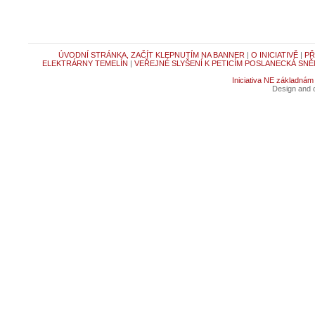
ÚVODNÍ STRÁNKA, ZAČÍT KLEPNUTÍM NA BANNER
|
O INICIATIVĚ
|
PŘ
ELEKTRÁRNY TEMELÍN
|
VEŘEJNÉ SLYŠENÍ K PETICÍM POSLANECKÁ SNĚ
Iniciativa NE základnám
Design and c