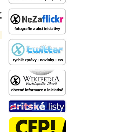
by
ím