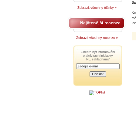
Sa
Zobrazit všechny články »
Ke
mě
Nejčtenější recenze
Pi
Zobrazit všechny recenze »
Chcete být informováni
o aktivitách iniciativy
NE základnám?