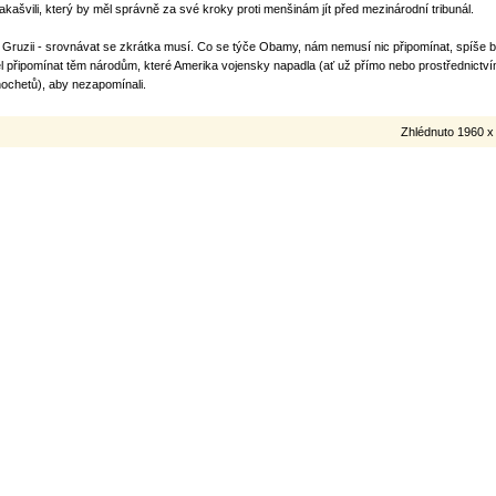
akašvili, který by měl správně za své kroky proti menšinám jít před mezinárodní tribunál.
 Gruzii - srovnávat se zkrátka musí. Co se týče Obamy, nám nemusí nic připomínat, spíše 
l připomínat těm národům, které Amerika vojensky napadla (ať už přímo nebo prostřednictv
nochetů), aby nezapomínali.
Zhlédnuto 1960 x