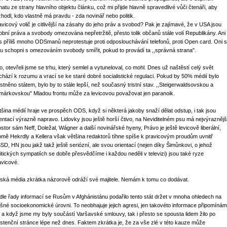
matu ze strany hlavního objektu článku, což mi přijde hlavně spravedlivé vůči čtenáři, aby
zhodl, kdo vlastně má pravdu - zda novinář nebo politik.
avicový volič je citlivější na zásahy do jeho práv a svobod? Pak je zajímavé, že v USA jsou
obní práva a svobody omezována nepřetržitě, přesto tolik občanů stále volí Republikány. Ani
s příliš mnoho ODSmanů neprotestuje proti odposlouchávání telefonů, proti Open card. Oni 
ou schopni s omezováním svobody smířit, pokud to provádí ta ,,správná strana".
o, otevřeli jsme se trhu, který semlel a vytuneloval, co mohl. Dnes už naštěstí celý svět
ichází k rozumu a vrací se ke staré dobré socialistické regulaci. Pokud by 50% médií bylo
astněno státem, bylo by to stále lepší, než současný tristní stav. ,,Steigerwaldsovskou a
márkovskou" Mladou frontu může za levicovou považovat jen paranoik.
tšina médií hraje ve prospěch ODS, když si některá jakoby snaží dělat odstup, i tak jsou
ientací výrazně napravo. Lidovky jsou ještě horší čtivo, na Neviditelném psu má nejvýraznějš
ostor sám Neff, Doležal, Wágner a další novinářské hyeny, Právo je ještě levicově liberální,
omě Hekrdly a Kellera však většina redaktorů tíhne spíše k pravicovým proudům uvnitř
SD, HN jsou jakž takž ještě seriózní, ale svou orientací (nejen díky Šimůnkovi, o jehož
litických sympatiích se dobře přesvědčíme i každou neděli v televizi) jsou také ryze
avicové.
ská média zkrátka názorově odráží své majitele. Nemám k tomu co dodávat.
dle řady informací se Rusům v Afghánistánu podařilo tento stát držet v mnoha ohledech na
ušné socioekonomické úrovni. To neobhajuje jejich agresi, jen takovéto informace připomínám
 a když jsme my byly součástí Varšavské smlouvy, tak i přesto se spousta lidem žilo po
istenční stránce lépe než dnes. Faktem zkrátka je, že za vše zlé v této kauze může