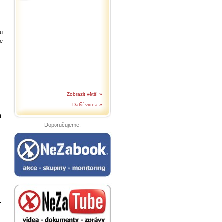
 u
se
Zobrazit větší »
Další videa »
í
Doporučujeme:
.