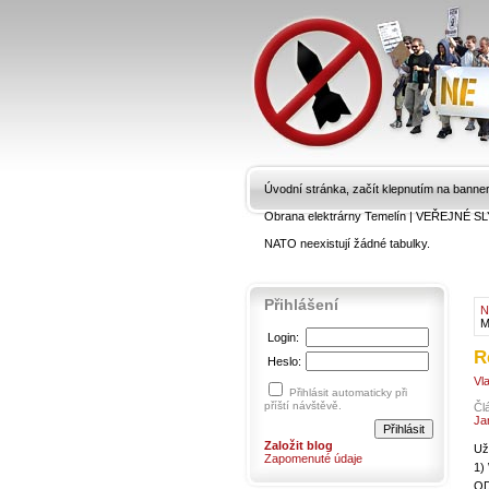
Úvodní stránka, začít klepnutím na banne
Obrana elektrárny Temelín
|
VEŘEJNÉ SL
NATO neexistují žádné tabulky.
Přihlášení
N
M
Login:
R
Heslo:
Vl
Přihlásit automaticky při
příští návštěvě.
Čl
Ja
Založit blog
Už
Zapomenuté údaje
1)
OD