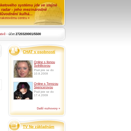
ketového systému jde ve stejné
o radar - jeho mezinárodně
zdůvodnění kulhá...
i raketovému centru »
tivě
- účet
2720320001/5500
CHAT s osobností
Online s Ilonou
Švihlíkovou
Ptali jste se do
10.8.2009
Online s Terezou
Spencerovou
Ptali jste se do
17.4.2009
Další rozhovory »
TV Ne základnám