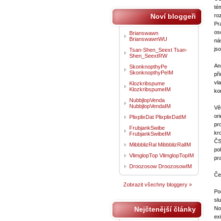
té
Noví bloggeři
ro
Pr
os
Brianswawn
BrianswawnWU
ná
js
Tsan-Shen_Seext Tsan-
Shen_SeextRW
An
SkonknopthyPe
SkonknopthyPeIM
př
vl
Klozkribspume
KlozkribspumeIM
ko
NubbjlopVenda
NubbjlopVendaIM
Vě
or
PlixplixDat PlixplixDatIM
pr
FrubjankSwibe
kr
FrubjankSwibeIM
ČS
MibbblizRal MibbblizRalIM
po
VlimglopTop VlimglopTopIM
pr
Droozosow DroozosowIM
Če
Zobrazit všechny bloggery »
Po
sl
Nejčtenější články
No
ex