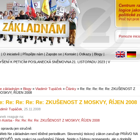
Centrum ra
logice jak
politické 
Proč být prot
Pomozte inicia
r
|
O iniciativě
|
Přispějte nám
|
Zapojte se
|
Kontakt
|
Odkazy
|
Blogy
|
YŠENÍ K PETICÍM POSLANECKÁ SNĚMOVNA 21. LISTOPADU 2023
|
V
e základnám
»
Blogy
»
Vladimír Tupáček
»
Články
» Re: Re: Re: Re: Re: ZKUŠENOST Z
OSKVY, ŘÍJEN 2008
e: Re: Re: Re: Re: ZKUŠENOST Z MOSKVY, ŘÍJEN 2008
adimír Tupáček
, 25.11.2008
ánek reaguje na:
n Kotrba - Re: Re: Re: Re: ZKUŠENOST Z MOSKVY, ŘÍJEN 2008
 opravdu jen stručně:
 Web Ne základnám není tištěné periodikum. Slovenský tiskový zákon zaručuje PRÁVO NA
POVĚĎ, tedy reakci na uveřejněný článek. Nejde o žádnou propagandu, ale o doplněk