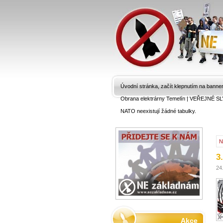
Úvodní stránka, začít klepnutím na banne
Obrana elektrárny Temelín
|
VEŘEJNÉ SL
NATO neexistují žádné tabulky.
N
3
24
Akce