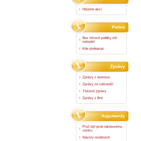
Historie akcí
Petice
Bez mírové politiky mír
nebude!
Kde podepsat
Zprávy
Zprávy z domova
Zprávy ze zahraničí
Tiskové zprávy
Zprávy z Brd
Argumenty
Proč být proti raketovému
centru
Názory osobností