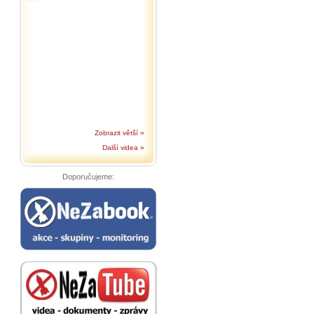
Zobrazit větší »
Další videa »
Doporučujeme: