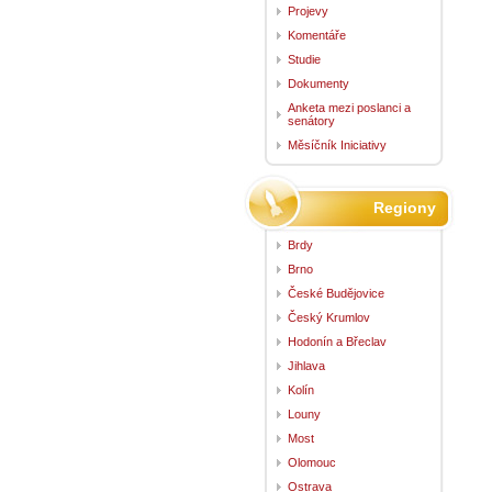
Projevy
Komentáře
Studie
Dokumenty
Anketa mezi poslanci a
senátory
Měsíčník Iniciativy
Regiony
Brdy
Brno
České Budějovice
Český Krumlov
Hodonín a Břeclav
Jihlava
Kolín
Louny
Most
Olomouc
Ostrava