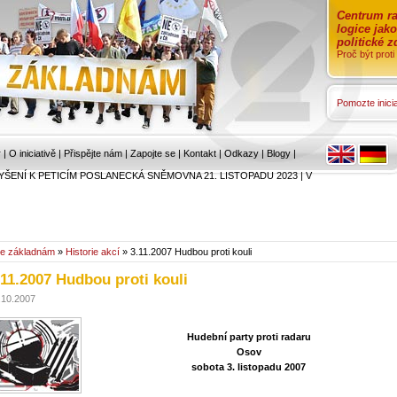
Centrum ra
logice jak
politické 
Proč být prot
Pomozte inicia
r
|
O iniciativě
|
Přispějte nám
|
Zapojte se
|
Kontakt
|
Odkazy
|
Blogy
|
YŠENÍ K PETICÍM POSLANECKÁ SNĚMOVNA 21. LISTOPADU 2023
|
V
e základnám
»
Historie akcí
» 3.11.2007 Hudbou proti kouli
.11.2007 Hudbou proti kouli
.10.2007
Hudební party proti radaru
Osov
sobota 3. listopadu 2007