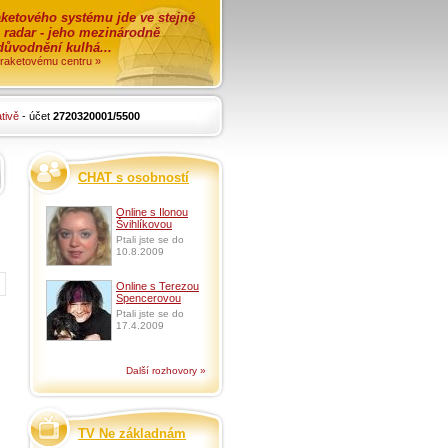
ketového systému jde ve stejné
o radar - jeho mezinárodně
zdůvodnění kulhá...
i raketovému centru »
tivě
- účet
2720320001/5500
CHAT s osobností
Online s Ilonou
Švihlíkovou
Ptali jste se do
10.8.2009
Online s Terezou
Spencerovou
Ptali jste se do
17.4.2009
Další rozhovory »
TV Ne základnám