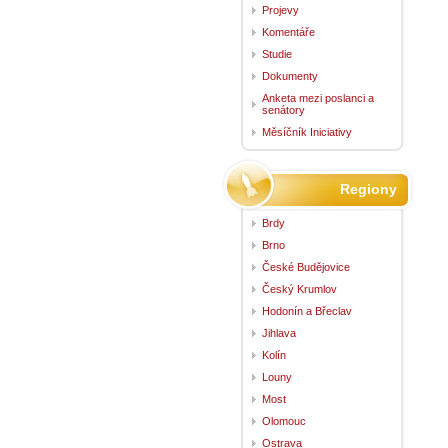
Projevy
Komentáře
Studie
Dokumenty
Anketa mezi poslanci a
senátory
Měsíčník Iniciativy
Regiony
Brdy
Brno
České Budějovice
Český Krumlov
Hodonín a Břeclav
Jihlava
Kolín
Louny
Most
Olomouc
Ostrava