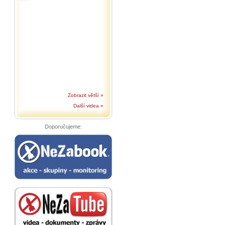
Zobrazit větší »
Další videa »
Doporučujeme: