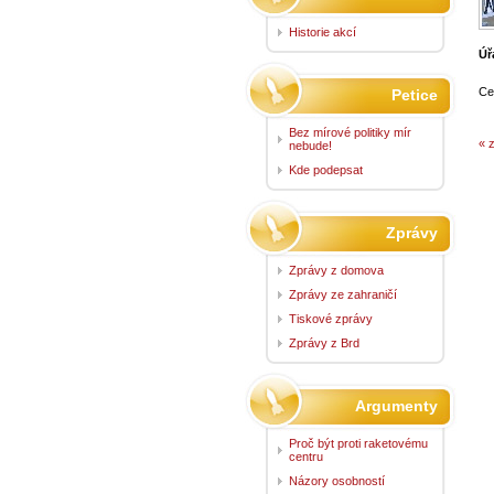
Historie akcí
Úř
Ce
Petice
Bez mírové politiky mír
« 
nebude!
Kde podepsat
Zprávy
Zprávy z domova
Zprávy ze zahraničí
Tiskové zprávy
Zprávy z Brd
Argumenty
Proč být proti raketovému
centru
Názory osobností