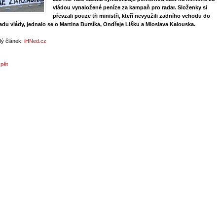
vládou vynaložené peníze za kampaň pro radar. Složenky si
převzali pouze tři ministři, kteří nevyužili zadního vchodu do
adu vlády, jednalo se o Martina Bursíka, Ondřeje Lišku a Mioslava Kalouska.
lý článek:
iHNed.cz
zpět