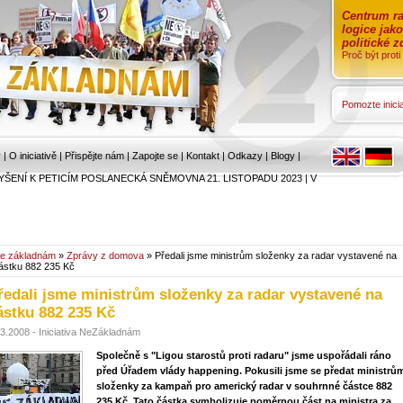
Centrum ra
logice jak
politické 
Proč být prot
Pomozte inicia
r
|
O iniciativě
|
Přispějte nám
|
Zapojte se
|
Kontakt
|
Odkazy
|
Blogy
|
YŠENÍ K PETICÍM POSLANECKÁ SNĚMOVNA 21. LISTOPADU 2023
|
V
e základnám
»
Zprávy z domova
» Předali jsme ministrům složenky za radar vystavené na
ástku 882 235 Kč
ředali jsme ministrům složenky za radar vystavené na
ástku 882 235 Kč
.3.2008 - Iniciativa NeZákladnám
Společně s "Ligou starostů proti radaru" jsme uspořádali ráno
před Úřadem vlády happening. Pokusili jsme se předat ministrů
složenky za kampaň pro americký radar v souhrnné částce 882
235 Kč. Tato částka symbolizuje poměrnou část na ministra za