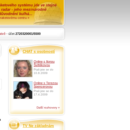
ketového systému jde ve stejné
o radar - jeho mezinárodně
zdůvodnění kulhá...
i raketovému centru »
tivě
- účet
2720320001/5500
CHAT s osobností
Online s Ilonou
Švihlíkovou
Ptali jste se do
10.8.2009
Online s Terezou
Spencerovou
Ptali jste se do
17.4.2009
Další rozhovory »
m
TV Ne základnám