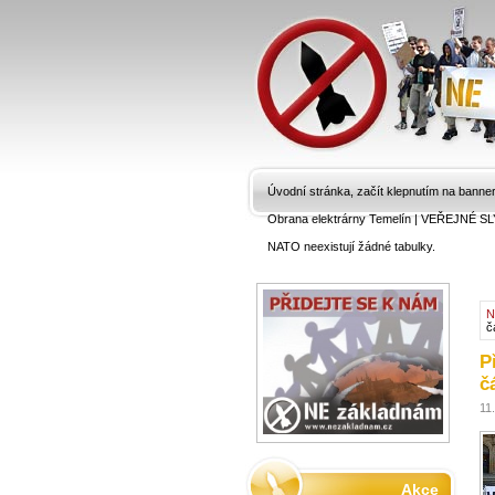
Úvodní stránka, začít klepnutím na banne
Obrana elektrárny Temelín
|
VEŘEJNÉ SL
NATO neexistují žádné tabulky.
N
č
P
č
11
Akce