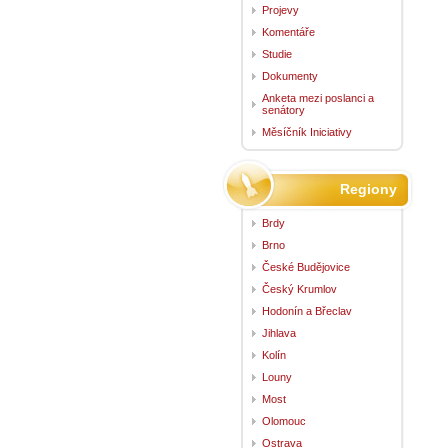
Projevy
Komentáře
Studie
Dokumenty
Anketa mezi poslanci a
senátory
Měsíčník Iniciativy
Regiony
Brdy
Brno
České Budějovice
Český Krumlov
Hodonín a Břeclav
Jihlava
Kolín
Louny
Most
Olomouc
Ostrava