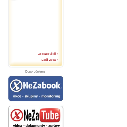
Zobrazit větší »
Další videa »
Doporučujeme: