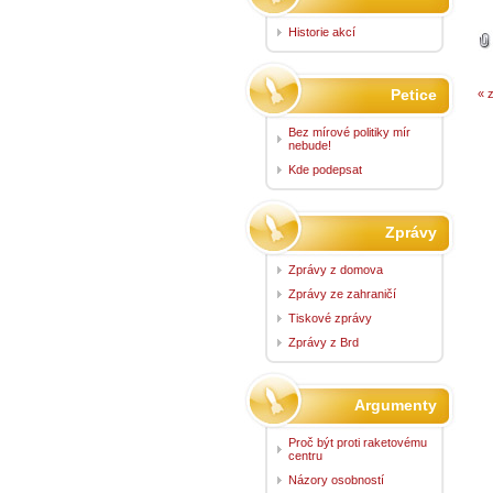
Historie akcí
Petice
« 
Bez mírové politiky mír
nebude!
Kde podepsat
Zprávy
Zprávy z domova
Zprávy ze zahraničí
Tiskové zprávy
Zprávy z Brd
Argumenty
Proč být proti raketovému
centru
Názory osobností