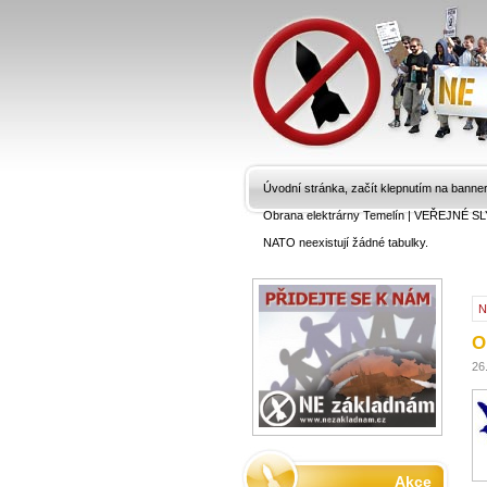
Úvodní stránka, začít klepnutím na banne
Obrana elektrárny Temelín
|
VEŘEJNÉ SL
NATO neexistují žádné tabulky.
N
O
26
Akce