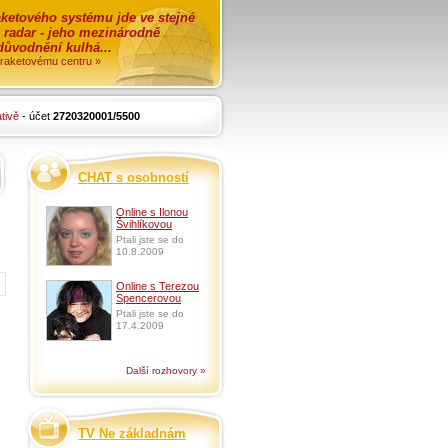
ketového systému jde ve stejné
o radar - jeho mezinárodně
zdůvodnění kulhá...
i raketovému centru »
tivě
- účet
2720320001/5500
CHAT s osobností
Online s Ilonou
Švihlíkovou
Ptali jste se do
10.8.2009
Online s Terezou
Spencerovou
Ptali jste se do
17.4.2009
Další rozhovory »
TV Ne základnám