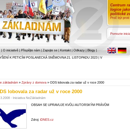
Centrum ra
logice jak
politické 
Proč být prot
Pomozte inicia
r
|
O iniciativě
|
Přispějte nám
|
Zapojte se
|
Kontakt
|
Odkazy
|
Blogy
|
YŠENÍ K PETICÍM POSLANECKÁ SNĚMOVNA 21. LISTOPADU 2023
|
V
e základnám
»
Zprávy z domova
» ODS lobovala za radar už v roce 2000
DS lobovala za radar už v roce 2000
.3.2008 - Iniciativa NeZákladnám
OBSAH SE UPRAVUJE KVŮLI AUTORSKÝM PRÁVŮM
Zdroj:
iDNES.cz