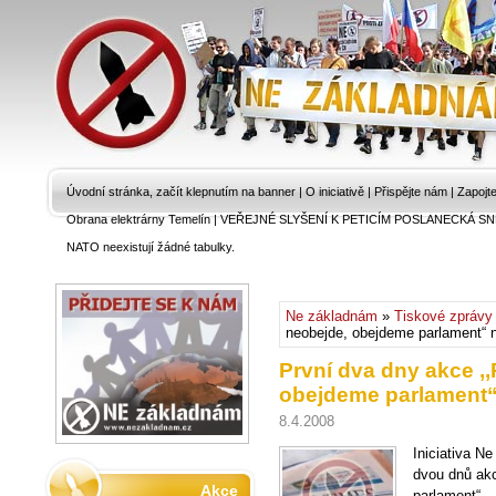
Úvodní stránka, začít klepnutím na banner
|
O iniciativě
|
Přispějte nám
|
Zapojt
Obrana elektrárny Temelín
|
VEŘEJNÉ SLYŠENÍ K PETICÍM POSLANECKÁ SN
NATO neexistují žádné tabulky.
Ne základnám
»
Tiskové zprávy
neobejde, obejdeme parlament“ n
První dva dny akce ,
obejdeme parlament“ 
8.4.2008
Iniciativa N
dvou dnů ak
Akce
parlament“.