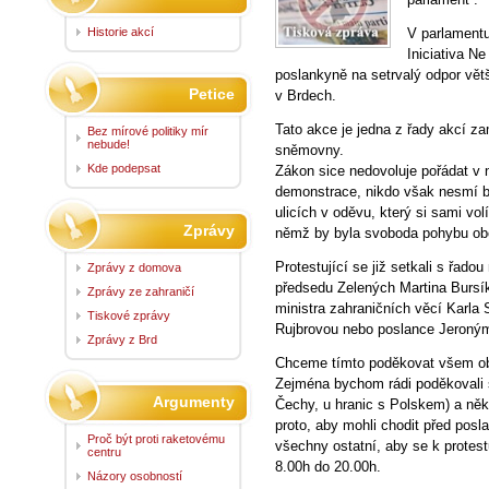
Historie akcí
V parlamentu
Iniciativa N
poslankyně na setrvalý odpor vě
Petice
v Brdech.
Tato akce je jedna z řady akcí z
Bez mírové politiky mír
nebude!
sněmovny.
Kde podepsat
Zákon sice nedovoluje pořádat v
demonstrace, nikdo však nesmí br
ulicích v oděvu, který si sami vo
Zprávy
němž by byla svoboda pohybu o
Protestující se již setkali s řad
Zprávy z domova
předsedu Zelených Martina Bursík
Zprávy ze zahraničí
ministra zahraničních věcí Karl
Tiskové zprávy
Rujbrovou nebo poslance Jeroným
Zprávy z Brd
Chceme tímto poděkovat všem obč
Zejména bychom rádi poděkovali sk
Argumenty
Čechy, u hranic s Polskem) a něko
proto, aby mohli chodit před po
Proč být proti raketovému
všechny ostatní, aby se k protestu
centru
8.00h do 20.00h.
Názory osobností