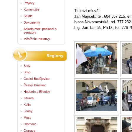
Projevy
Komentáře
Tiskoví mluvčí:
Studie
Jan Májíček, tel. 604 357 215, em
Ivona Novomestská, tel. 777 232
Dokumenty
Ing. Jan Tamáš, Ph.D., tel. 776 7
Anketa mezi poslanci a
senátory
Měsíčník Iniciativy
Regiony
Brdy
Brno
České Budějovice
Český Krumlov
Hodonín a Břeclav
Jihlava
Kolín
Louny
Most
Olomouc
Ostrava