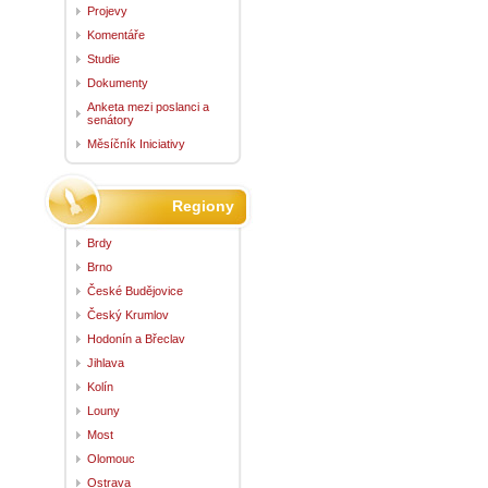
Projevy
Komentáře
Studie
Dokumenty
Anketa mezi poslanci a
senátory
Měsíčník Iniciativy
Regiony
Brdy
Brno
České Budějovice
Český Krumlov
Hodonín a Břeclav
Jihlava
Kolín
Louny
Most
Olomouc
Ostrava