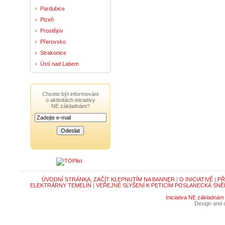
Pardubice
Plzeň
Prostějov
Přerovsko
Strakonice
Ústí nad Labem
Chcete být informováni
o aktivitách iniciativy
NE základnám?
ÚVODNÍ STRÁNKA, ZAČÍT KLEPNUTÍM NA BANNER
|
O INICIATIVĚ
|
PŘ
ELEKTRÁRNY TEMELÍN
|
VEŘEJNÉ SLYŠENÍ K PETICÍM POSLANECKÁ SNĚ
Iniciativa NE základnám
Design and c