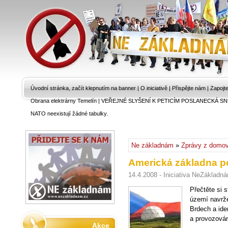
Úvodní stránka, začít klepnutím na banner
|
O iniciativě
|
Přispějte nám
|
Zapojt
Obrana elektrárny Temelín
|
VEŘEJNÉ SLYŠENÍ K PETICÍM POSLANECKÁ SN
NATO neexistují žádné tabulky.
Ne základnám
»
Zprávy z domo
Americká základna p
14.4.2008 - Iniciativa NeZákladn
Přečtěte si 
území navrž
Brdech a ide
a provozová
Akce