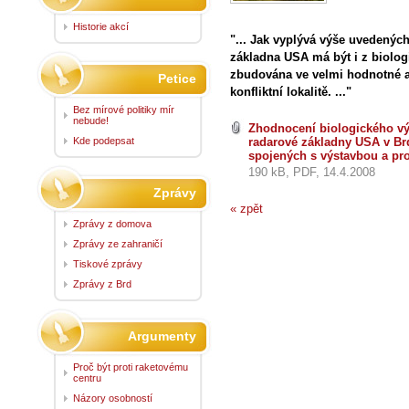
Historie akcí
"... Jak vyplývá výše uvedených
základna USA má být i z biolo
zbudována ve velmi hodnotné a 
Petice
konfliktní lokalitě. ..."
Bez mírové politiky mír
nebude!
Zhodnocení biologického v
Kde podepsat
radarové základny USA v Brde
spojených s výstavbou a p
190 kB, PDF, 14.4.2008
Zprávy
« zpět
Zprávy z domova
Zprávy ze zahraničí
Tiskové zprávy
Zprávy z Brd
Argumenty
Proč být proti raketovému
centru
Názory osobností